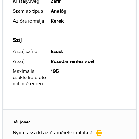
Kristályüveg
Zafír
Számlap típus
Analóg
Az óra formája
Kerek
Szíj
A szíj színe
Ezüst
A szíj
Rozsdamentes acél
Maximális
195
csukló kerülete
milliméterben
Jól jöhet
Nyomtassa ki az óraméretek mintáját