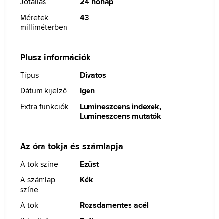
Jótállás
24 hónap
Méretek
43
milliméterben
Plusz információk
Típus
Divatos
Dátum kijelző
Igen
Extra funkciók
Lumineszcens indexek,
Lumineszcens mutatók
Az óra tokja és számlapja
A tok színe
Ezüst
A számlap
Kék
színe
A tok
Rozsdamentes acél