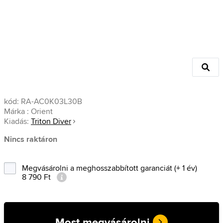
kód:
RA-AC0K03L30B
Márka :
Orient
Kiadás:
Triton Diver
Nincs raktáron
Megvásárolni a meghosszabbított garanciát (+ 1 év)
8 790 Ft
Most megvásárolni