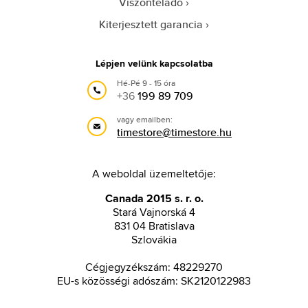
Viszonteladó
Kiterjesztett garancia
Lépjen velünk kapcsolatba
Hé-Pé 9 - 15 óra
+36
199 89 709
vagy emailben:
timestore@timestore.hu
A weboldal üzemeltetője:
Canada 2015 s. r. o.
Stará Vajnorská 4
831 04 Bratislava
Szlovákia
Cégjegyzékszám: 48229270
EU-s közösségi adószám: SK2120122983