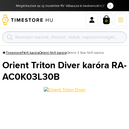
Megérkeztek az új modellek 👓 Válassza ki kedvencét 👉
0
Timestore
Férfi karóra
Orient férfi karóra
Orient 3 Star férfi karóra
Orient Triton Diver karóra RA-
AC0K03L30B