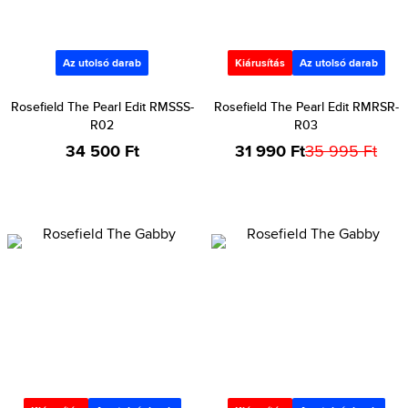
Az utolsó darab
Kiárusítás
Az utolsó darab
Rosefield The Pearl Edit RMSSS-
Rosefield The Pearl Edit RMRSR-
R02
R03
34 500 Ft
31 990 Ft
35 995 Ft