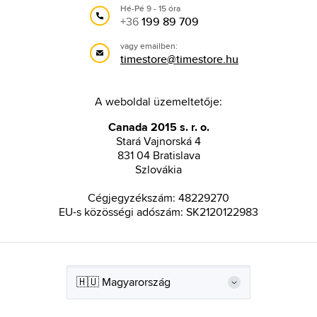
Hé-Pé 9 - 15 óra
+36
199 89 709
vagy emailben:
timestore@timestore.hu
A weboldal üzemeltetője:
Canada 2015 s. r. o.
Stará Vajnorská 4
831 04 Bratislava
Szlovákia
Cégjegyzékszám: 48229270
EU-s közösségi adószám: SK2120122983