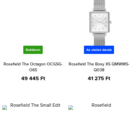
Raktáron
Az utolsó darab
Rosefield The Octagon OCGSG-
Rosefield The Boxy XS QMWMS-
O65
Q038
49 445 Ft
41 275 Ft