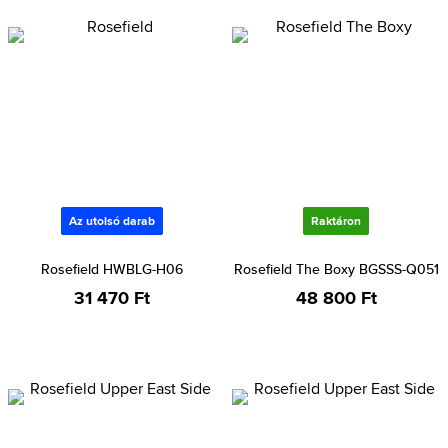
Az utolsó darab
Raktáron
Rosefield HWBLG-H06
Rosefield The Boxy BGSSS-Q051
31 470 Ft
48 800 Ft