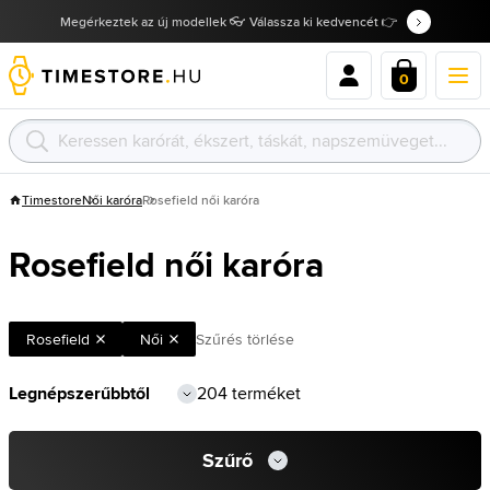
Megérkeztek az új modellek 👓 Válassza ki kedvencét 👉
0
Timestore
Női karóra
Rosefield női karóra
Rosefield női karóra
Rosefield
Női
Szűrés törlése
204 terméket
Szűrő