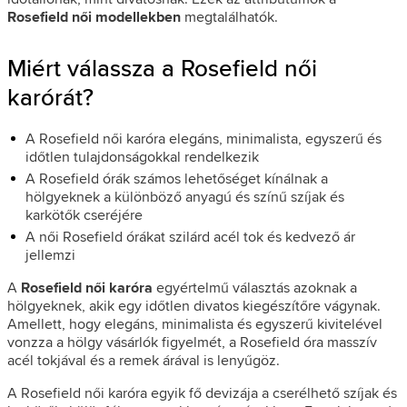
Rosefield női modellekben
megtalálhatók.
Miért válassza a Rosefield női
karórát?
A Rosefield női karóra elegáns, minimalista, egyszerű és
időtlen tulajdonságokkal rendelkezik
A Rosefield órák számos lehetőséget kínálnak a
hölgyeknek a különböző anyagú és színű szíjak és
karkötők cseréjére
A női Rosefield órákat szilárd acél tok és kedvező ár
jellemzi
A
Rosefield női karóra
egyértelmű választás azoknak a
hölgyeknek, akik egy időtlen divatos kiegészítőre vágynak.
Amellett, hogy elegáns, minimalista és egyszerű kivitelével
vonzza a hölgy vásárlók figyelmét, a Rosefield óra masszív
acél tokjával és a remek árával is lenyűgöz.
A Rosefield női karóra egyik fő devizája a cserélhető szíjak és