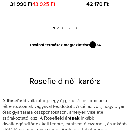
31 990 Ft
43 925 Ft
42 170 Ft
…
…
1
2
3
5
9
További termékek megtekintése
24
Rosefield női karóra
A
Rosefield
vállalat útja egy új generációs óramárka
létrehozásának vágyával kezdődött. A cél az volt, hogy olyan
órák gyártására összpontosítson, amelyek viselete
szórakoztató lesz. A
Rosefield
órának
inkább
divatkiegészítőnek kell lennie, mintsem ékszernek, és inkább
időtállónak, mint divatosnak. Ezek az attribútumok a