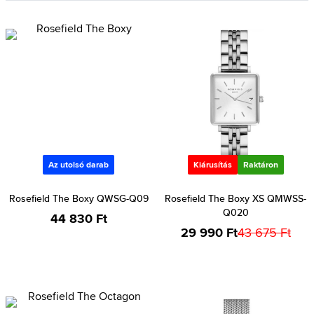
Az utolsó darab
Kiárusítás
Raktáron
Rosefield The Boxy QWSG-Q09
Rosefield The Boxy XS QMWSS-
Q020
44 830 Ft
29 990 Ft
43 675 Ft