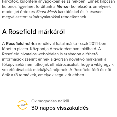
karkötők, különféle anyagokban és színekben. Ennek kapcsán
különös figyelmet fordítunk a
Mercer
kollekcióra, amelynek
modelljei érdekes
Shark Mesh
karkötőkkel és ízlésesen
megválasztott színárnyalatokkal rendelkeznek.
A Rosefield márkáról
A
Rosefield márka
rendkívül fiatal márka - csak 2014-ben
lépett a piacra. Központja Amszterdamban található. A
Rosefield hivatalos weboldalán is szabadon elérhető
információk szerint ennek a gyorsan növekvő márkának a
főképviselői nem titkolják elhatározásukat, hogy a világ egyik
vezető divatcikk-márkájává nőjenek. A Rosefield férfi és női
órák a fő termékek, amelyek segítik őt ebben.
Ok megadása nélkül
30 napos visszaküldés