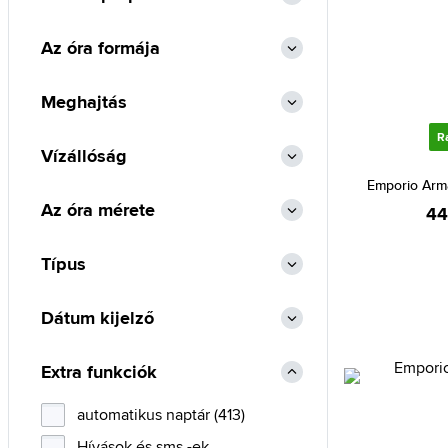
Luminox (1)
Az óra formája
Lumir (5)
Maserati (14)
Meghajtás
Michael Kors (1)
R
Nautica (5)
Vízállóság
Orient (6)
Emporio Arm
Az óra mérete
44
Philipp Plein (2)
Police (1)
Típus
Pulsar (5)
S.Oliver (1)
Dátum kijelző
Scuderia Ferrari (2)
Extra funkciók
Seiko (61)
Swatch (8)
automatikus naptár (413)
Swiss Alpine Military (24)
Hívások és sms -ek