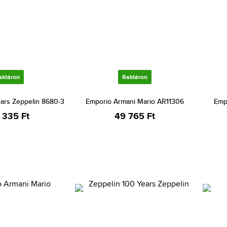
aktáron
Raktáron
ears Zeppelin 8680-3
Emporio Armani Mario AR11306
Emp
 335 Ft
49 765 Ft