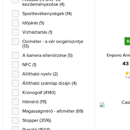
kezdeményezése (4)
Swiss Military (5)
Sporttevékenységek (14)
Swiss Military by Chrono (9)
Időjárás (5)
Swiss Military Hanowa (17)
Vízháztartás (1)
Timberland (20)
Oximéter - a vér oxigénszintje
R
Timex (40)
(13)
Tissot (29)
A kamera ellenőrzése (5)
Emporio Arm
Tommy Hilfiger (66)
43
NFC (1)
Victorinox (18)
Allítható nyelv (2)
1 
Vostok Europe (5)
Állítható számlap dizájn (4)
Zeppelin (53)
Kronográf (4140)
Hőmérő (111)
Magasságmérő - altiméter (69)
Stopper (3516)
Riasztó (1504)