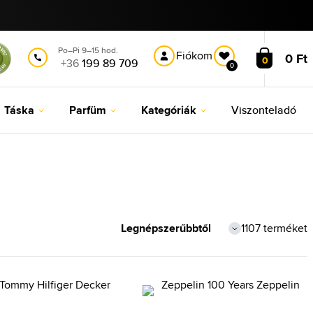
Po–Pi 9–15 hod.
Fiókom
0 Ft
0
+36
199 89 709
0
Táska
Parfüm
Kategóriák
Viszonteladó
1107 terméket