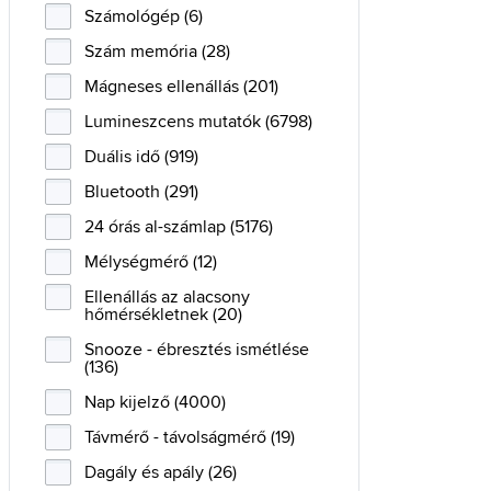
Számológép (6)
Szám memória (28)
Mágneses ellenállás (201)
Lumineszcens mutatók (6798)
Duális idő (919)
Bluetooth (291)
24 órás al-számlap (5176)
Mélységmérő (12)
Ellenállás az alacsony
hőmérsékletnek (20)
Snooze - ébresztés ismétlése
(136)
Nap kijelző (4000)
Távmérő - távolságmérő (19)
Dagály és apály (26)