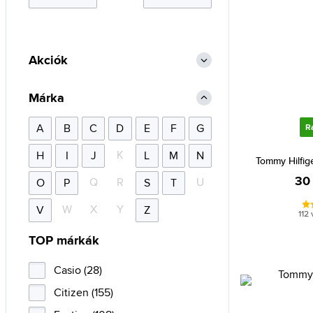
Akciók
Márka
A
B
C
D
E
F
G
R
K
H
I
J
L
M
N
Tommy Hilfig
30
Q
R
U
O
P
S
T
W
X
Y
V
Z
112
TOP márkák
Casio (28)
Citizen (155)