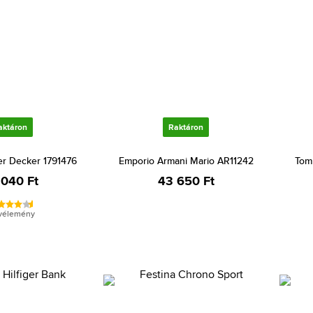
aktáron
Raktáron
er Decker 1791476
Emporio Armani Mario AR11242
Tom
 040 Ft
43 650 Ft
 vélemény