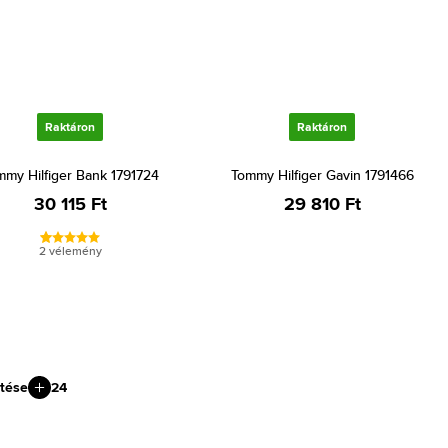
Raktáron
Raktáron
mmy Hilfiger Bank 1791724
Tommy Hilfiger Gavin 1791466
30 115 Ft
29 810 Ft
2 vélemény
tése
24