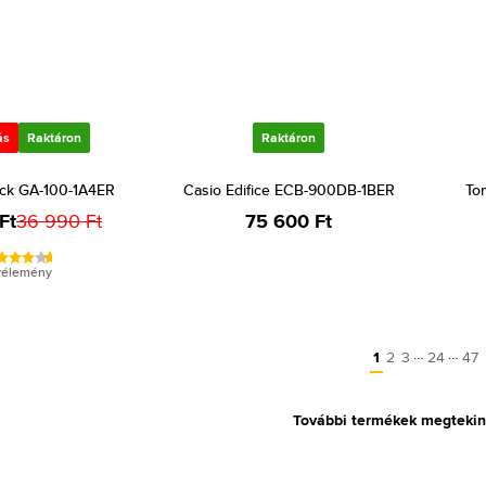
ás
Raktáron
Raktáron
ck GA-100-1A4ER
Casio Edifice ECB-900DB-1BER
To
Ft
36 990 Ft
75 600 Ft
vélemény
…
…
1
2
3
24
47
További termékek megtekin