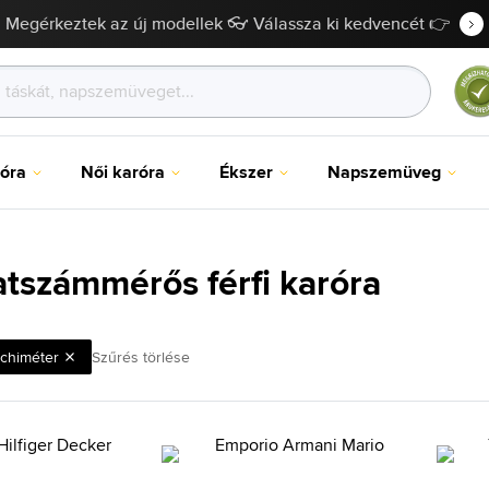
Megérkeztek az új modellek 👓 Válassza ki kedvencét 👉
róra
Női karóra
Ékszer
Napszemüveg
atszámmérős férfi karóra
chiméter
Szűrés törlése