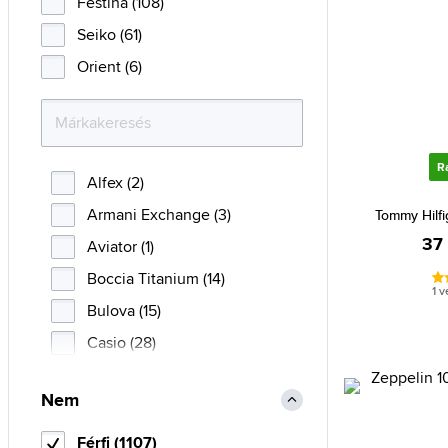
Festina (108)
Seiko (61)
Orient (6)
R
Alfex (2)
Armani Exchange (3)
Tommy Hilfi
37
Aviator (1)
Boccia Titanium (14)
1 
Bulova (15)
Casio (28)
Certina (6)
Nem
Citizen (155)
Daniel Klein (2)
Férfi (1107)