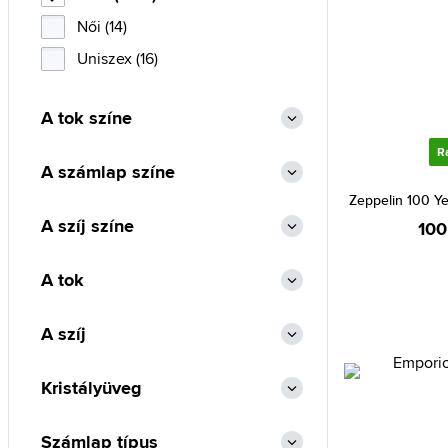
Emporio Armani (46)
Női (14)
Festina (108)
Uniszex (16)
Fossil (11)
A tok színe
Gant (3)
Guess (35)
R
A számlap színe
Guess Collection (1)
Zeppelin 100 Y
Heinrichssohn (2)
A szíj színe
100
Hugo Boss (64)
A tok
Invicta (168)
Iron Annie (3)
A szíj
Jacques Lemans (6)
Lacoste (7)
Kristályüveg
Lee Cooper (1)
Lorus (28)
Számlap típus