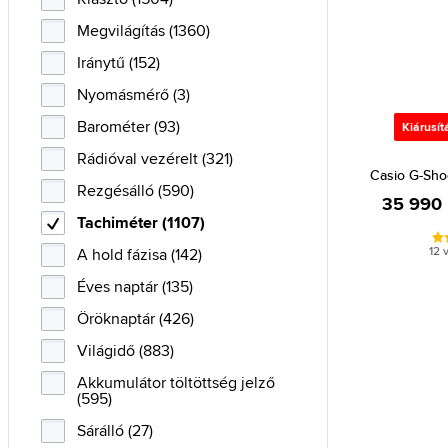
Megvilágítás (1360)
Iránytű (152)
Nyomásmérő (3)
Barométer (93)
Kiárusít
Rádióval vezérelt (321)
Casio G-Sho
Rezgésálló (590)
35 990 
Tachiméter (1107)
12 
A hold fázisa (142)
Éves naptár (135)
Öröknaptár (426)
Világidő (883)
Akkumulátor töltöttség jelző
(595)
Sárálló (27)