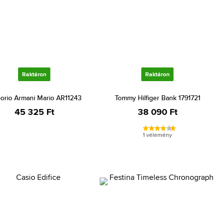
Raktáron
Raktáron
orio Armani Mario AR11243
Tommy Hilfiger Bank 1791721
45 325 Ft
38 090 Ft
1 vélemény