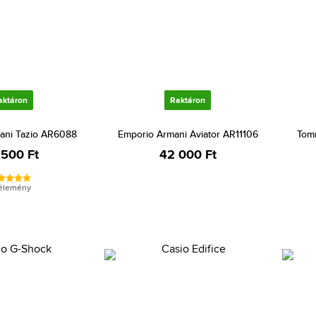
aktáron
Raktáron
ani Tazio AR6088
Emporio Armani Aviator AR11106
Tomm
 500 Ft
42 000 Ft
vélemény