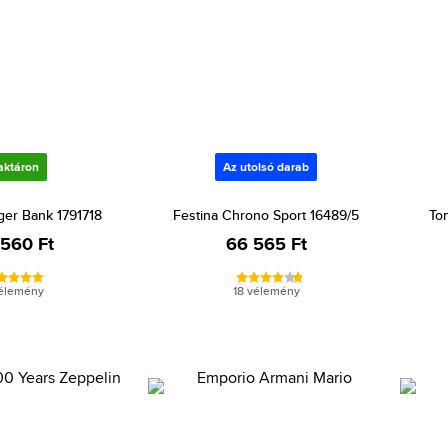
aktáron
Az utolsó darab
ger Bank 1791718
Festina Chrono Sport 16489/5
To
 560 Ft
66 565 Ft
vélemény
18 vélemény