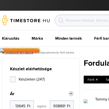
Kiárusítás
Márka
Minden termék
Férfi ka
Timestore
Férfi karóra
Fordulatszámmérős férfi karóra
Fordul
Készlet elérhetősége
Készleten (247)
Férfi
Ta
Ár
egész