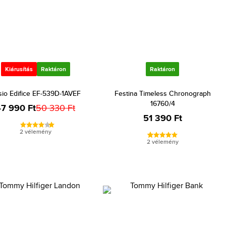
Kiárusítás
Raktáron
Raktáron
io Edifice EF-539D-1AVEF
Festina Timeless Chronograph
16760/4
7 990 Ft
50 330 Ft
51 390 Ft
2 vélemény
2 vélemény