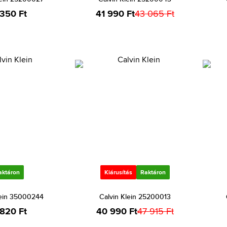
 350 Ft
41 990 Ft
43 065 Ft
aktáron
Kiárusítás
Raktáron
lein 35000244
Calvin Klein 25200013
 820 Ft
40 990 Ft
47 915 Ft