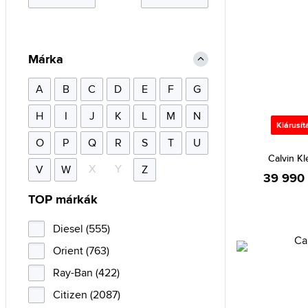
Márka
A
B
C
D
E
F
G
H
I
J
K
L
M
N
Kiárusít
O
P
Q
R
S
T
U
Calvin K
X
Y
V
W
Z
39 990 
TOP márkák
Diesel (555)
Orient (763)
Ray-Ban (422)
Citizen (2087)