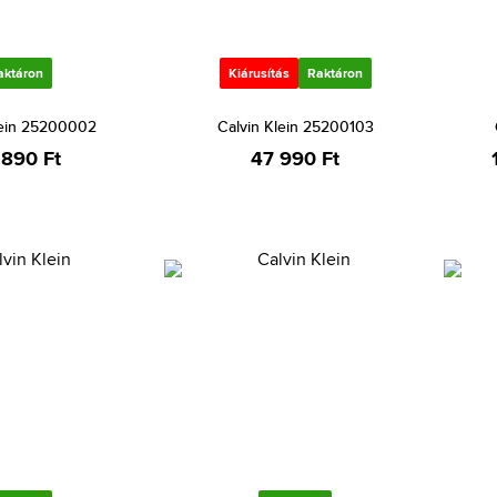
aktáron
Kiárusítás
Raktáron
lein 25200002
Calvin Klein 25200103
 890 Ft
47 990 Ft