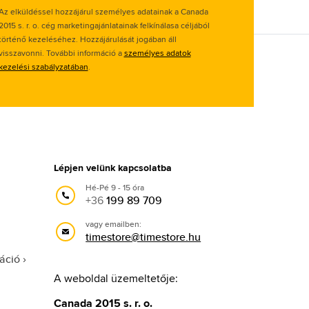
Az elküldéssel hozzájárul személyes adatainak a Canada
2015 s. r. o. cég marketingajánlatainak felkínálasa céljából
történő kezeléséhez. Hozzájárulását jogában áll
visszavonni. További információ a
személyes adatok
kezelési szabályzatában
.
Lépjen velünk kapcsolatba
Hé-Pé 9 - 15 óra
+36
199 89 709
vagy emailben:
timestore@timestore.hu
áció
A weboldal üzemeltetője:
Canada 2015 s. r. o.