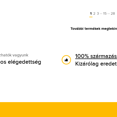
…
…
1
2
3
15
28
További termékek megtekin
100% származási
zhatók vagyunk
os elégedettség
Kizárólag eredet