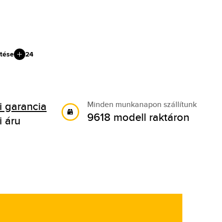
tése
24
 garancia
Minden munkanapon szállítunk
9618 modell raktáron
i áru