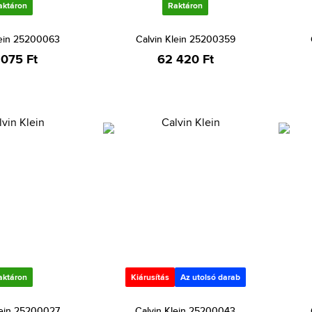
aktáron
Raktáron
lein 25200063
Calvin Klein 25200359
 075 Ft
62 420 Ft
aktáron
Kiárusítás
Az utolsó darab
lein 25200027
Calvin Klein 25200043