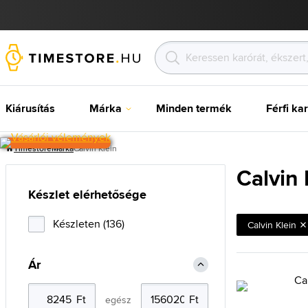
Kiárusítás
Márka
Minden termék
Férfi ka
Timestore
Márka
Calvin Klein
Calvin 
Készlet elérhetősége
Készleten (136)
Calvin Klein
Ár
egész