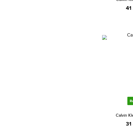
Citizen (2087)
41
Cluse (206)
Daniel Klein (625)
Daniel Wellington (469)
Danish Design (1)
Diesel (555)
DKNY (130)
Dolce & Gabbana (1)
Dsquared2 (5)
Elysee (1)
Emily Westwood (217)
R
Emporio Armani (811)
Escada (5)
Calvin K
31
Esprit (517)