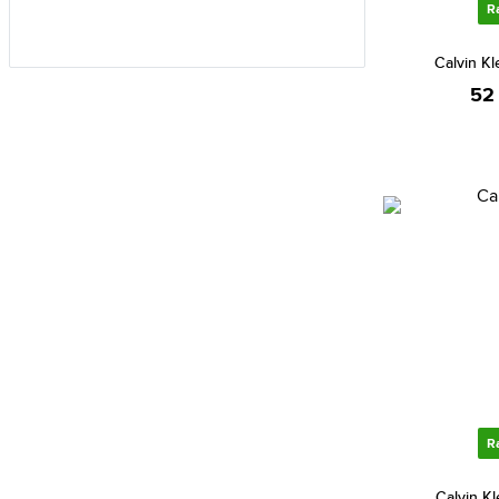
Calvin Klein (667)
R
Calvin Klein Jeans (15)
Calvin K
Cannibal (2)
52
Carlo Cantinaro (2)
Carolina Herrera (42)
Carrera (716)
Carrera Ducati (83)
Casio (3449)
Certina (80)
Chiara Ferragni (2)
Chopard (2)
Christian Dior (167)
Christian Lacroix (85)
R
CIGA Design (28)
Calvin K