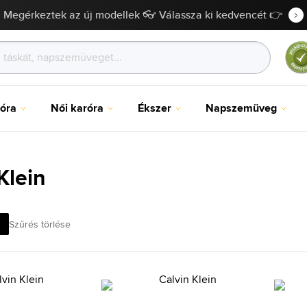
Megérkeztek az új modellek 👓 Válassza ki kedvencét 👉
róra
Női karóra
Ékszer
Napszemüveg
Klein
Szűrés törlése