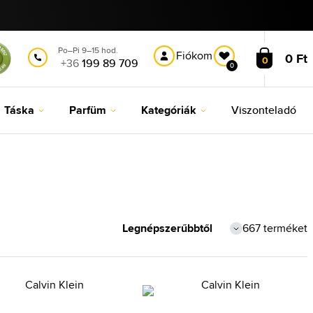
Po–Pi 9–15 hod.
Fiókom
0 Ft
0
+36
199 89 709
0
Táska
Parfüm
Kategóriák
Viszonteladó
667 terméket