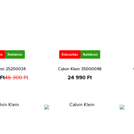
ás
Raktáron
Kiárusítás
Raktáron
lein 25200034
Calvin Klein 35000048
Ft
46 300 Ft
24 990 Ft