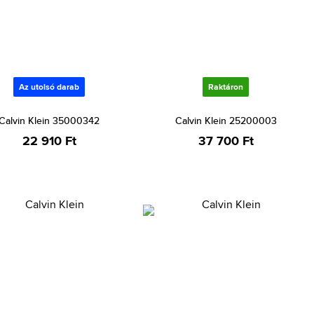
Az utolsó darab
Raktáron
Calvin Klein 35000342
Calvin Klein 25200003
22 910 Ft
37 700 Ft