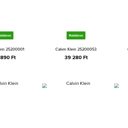
aktáron
Raktáron
lein 25200001
Calvin Klein 25200053
 890 Ft
39 280 Ft