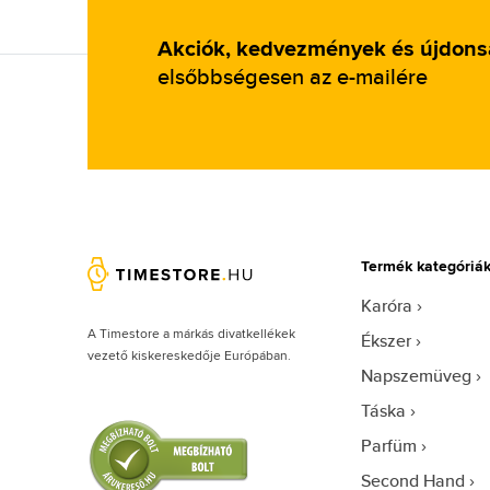
Heinrichssohn (9)
Helly Hansen (3)
Akciók, kedvezmények és újdon
Hugo Boss (1352)
elsőbbségesen az e-mailére
Ice-watch (1)
Ingersoll (27)
Invicta (1993)
Iron Annie (81)
Iwood Real Wood (3)
Termék kategóriá
Jacques Lemans (132)
Karóra
Jimmy Choo (50)
A Timestore a márkás divatkellékek
Ékszer
Joules (2)
vezető kiskereskedője Európában.
Napszemüveg
JP Gatsby (2)
Táska
Junkers (4)
Parfüm
Just Cavalli (49)
Second Hand