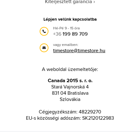
Kiterjesztett garancia
Lépjen velünk kapcsolatba
Hé-Pé 9 - 15 óra
+36
199 89 709
vagy emailben:
timestore@timestore.hu
A weboldal üzemeltetője:
Canada 2015 s. r. o.
Stará Vajnorská 4
831 04 Bratislava
Szlovákia
Cégjegyzékszám: 48229270
EU-s közösségi adószám: SK2120122983