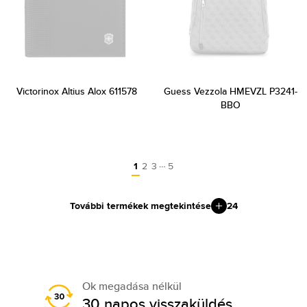
Victorinox Altius Alox 611578
Guess Vezzola HMEVZL P3241-
BBO
…
1
2
3
5
További termékek megtekintése
24
Ok megadása nélkül
30 napos visszaküldés