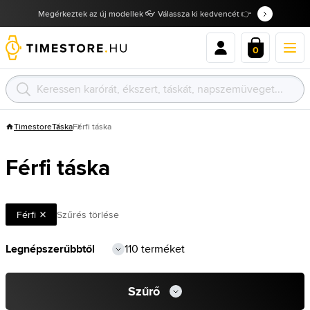
Megérkeztek az új modellek 👓 Válassza ki kedvencét 👉
0
Timestore
Táska
Férfi táska
Férfi táska
Férfi
Szűrés törlése
110 terméket
Szűrő