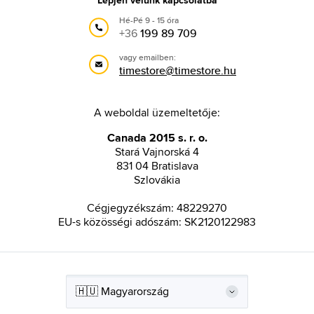
Hé-Pé 9 - 15 óra
+36
199 89 709
vagy emailben:
timestore@timestore.hu
A weboldal üzemeltetője:
Canada 2015 s. r. o.
Stará Vajnorská 4
831 04 Bratislava
Szlovákia
Cégjegyzékszám: 48229270
EU-s közösségi adószám: SK2120122983