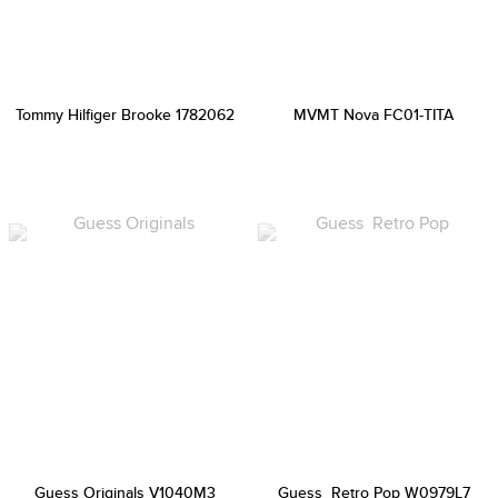
Tommy Hilfiger Brooke 1782062
MVMT Nova FC01-TITA
Guess Originals V1040M3
Guess Retro Pop W0979L7