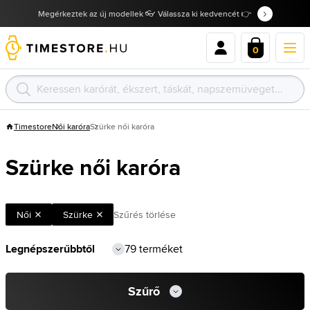
Megérkeztek az új modellek 👓 Válassza ki kedvencét 👉
0
Timestore
Női karóra
Szürke női karóra
Szürke női karóra
Női
Szürke
Szűrés törlése
79 terméket
Szűrő