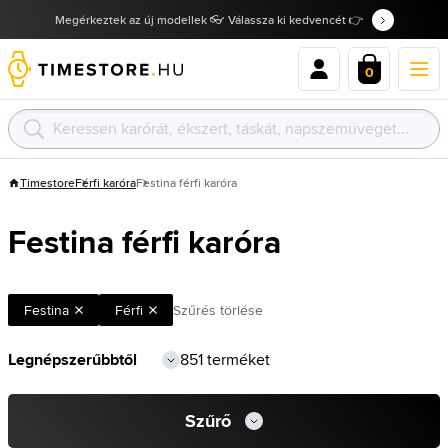
Megérkeztek az új modellek 👓 Válassza ki kedvencét 👉
0
Timestore
Férfi karóra
Festina férfi karóra
Festina férfi karóra
Festina
Férfi
Szűrés törlése
851 terméket
Szűrő