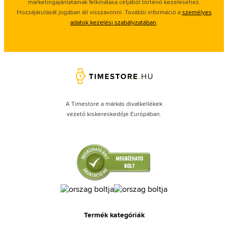
marketingajánlatainak felkínálasa céljából történő kezeléséhez.
Hozzájárulását jogában áll visszavonni. További információ a
személyes
adatok kezelési szabályzatában
.
A Timestore a márkás divatkellékek
vezető kiskereskedője Európában.
Termék kategóriák