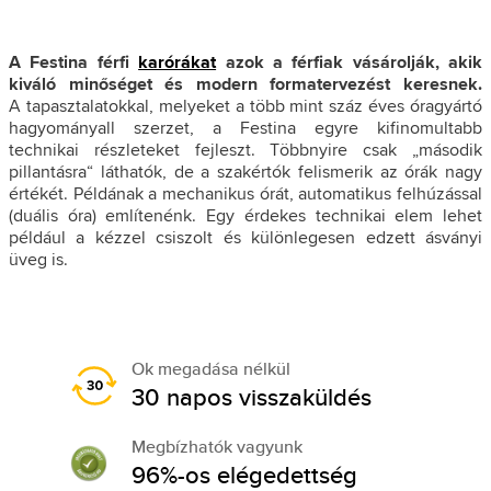
A Festina férfi
karórákat
azok a férfiak vásárolják, akik
kiváló minőséget és modern formatervezést keresnek.
A tapasztalatokkal, melyeket a több mint száz éves óragyártó
hagyományall szerzet, a Festina egyre kifinomultabb
technikai részleteket fejleszt. Többnyire csak „második
pillantásra“ láthatók, de a szakértók felismerik az órák nagy
értékét. Példának a mechanikus órát, automatikus felhúzással
(duális óra) említenénk. Egy érdekes technikai elem lehet
például a kézzel csiszolt és különlegesen edzett ásványi
üveg is.
Ok megadása nélkül
30 napos visszaküldés
Megbízhatók vagyunk
96%-os elégedettség