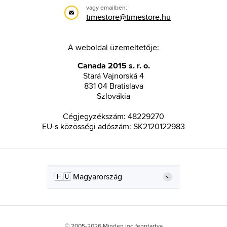
vagy emailben:
timestore@timestore.hu
A weboldal üzemeltetője:
Canada 2015 s. r. o.
Stará Vajnorská 4
831 04 Bratislava
Szlovákia
Cégjegyzékszám: 48229270
EU-s közösségi adószám: SK2120122983
© 2005-2026 Minden jog fenntartva