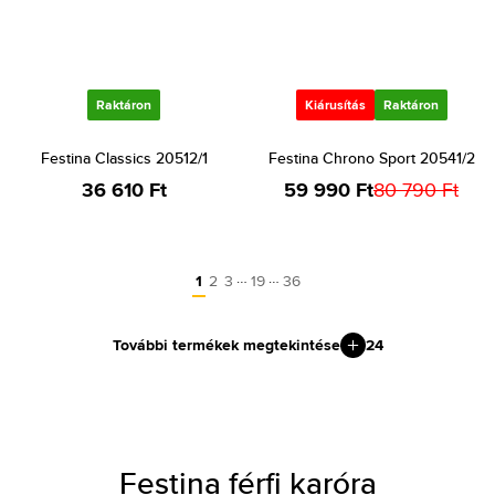
Raktáron
Kiárusítás
Raktáron
Festina Classics 20512/1
Festina Chrono Sport 20541/2
36 610 Ft
59 990 Ft
80 790 Ft
…
…
1
2
3
19
36
További termékek megtekintése
24
Festina férfi karóra