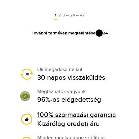
…
…
1
2
3
24
47
További termékek megtekintése
24
Ok megadása nélkül
30 napos visszaküldés
Megbízhatók vagyunk
96%-os elégedettség
100% származási garancia
Kizárólag eredeti áru
Minden munkanapon szállítunk