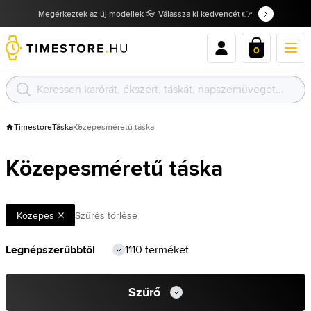
Megérkeztek az új modellek 👓 Válassza ki kedvencét 👉
0
Timestore
Táska
Közepesméretű táska
Közepesméretű táska
Közepes
Szűrés törlése
1110 terméket
Szűrő