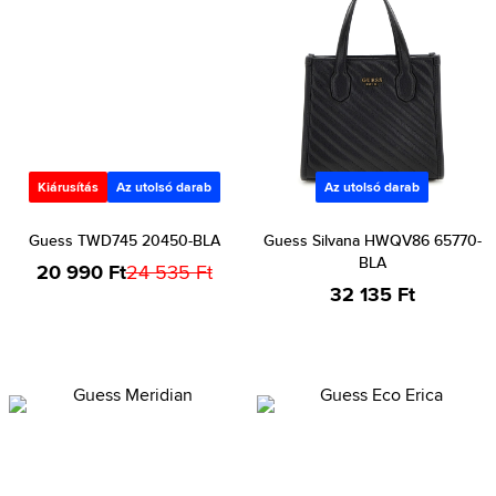
Kiárusítás
Az utolsó darab
Az utolsó darab
Guess TWD745 20450-BLA
Guess Silvana HWQV86 65770-
BLA
20 990 Ft
24 535 Ft
32 135 Ft