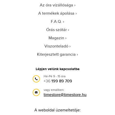
Az óra vízállósága
A termékek ápolása
F.A.Q.
Órás szótár
Magazin
Viszonteladó
Kiterjesztett garancia
Lépjen velünk kapcsolatba
Hé-Pé 9 - 15 óra
+36
199 89 709
vagy emailben:
timestore@timestore.hu
A weboldal üzemeltetője: