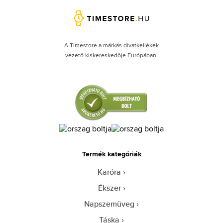
A Timestore a márkás divatkellékek
vezető kiskereskedője Európában.
Termék kategóriák
Karóra
Ékszer
Napszemüveg
Táska