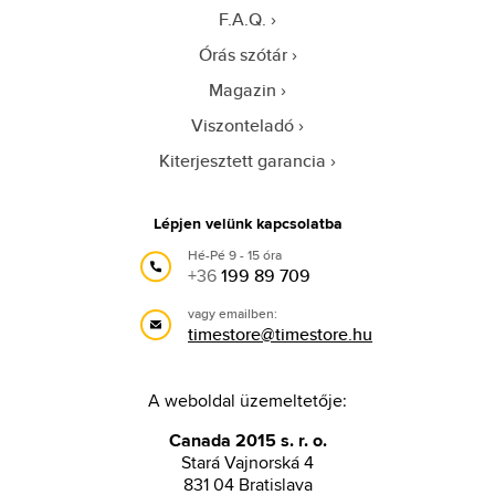
F.A.Q.
Órás szótár
Magazin
Viszonteladó
Kiterjesztett garancia
Lépjen velünk kapcsolatba
Hé-Pé 9 - 15 óra
+36
199 89 709
vagy emailben:
timestore@timestore.hu
A weboldal üzemeltetője:
Canada 2015 s. r. o.
Stará Vajnorská 4
831 04 Bratislava