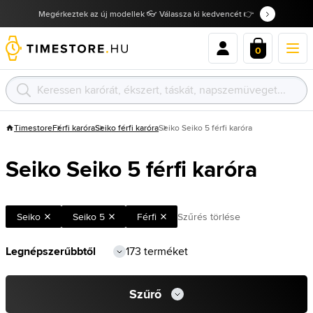
Megérkeztek az új modellek 👓 Válassza ki kedvencét 👉
0
Timestore
Férfi karóra
Seiko férfi karóra
Seiko Seiko 5 férfi karóra
Seiko Seiko 5 férfi karóra
Seiko
Seiko 5
Férfi
Szűrés törlése
173 terméket
Szűrő