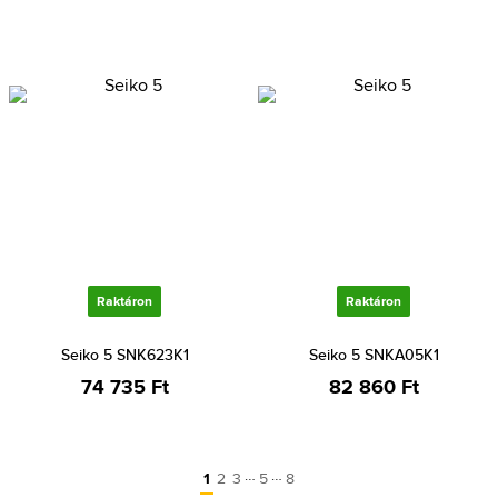
Raktáron
Raktáron
Seiko 5 SNK623K1
Seiko 5 SNKA05K1
74 735 Ft
82 860 Ft
…
…
1
2
3
5
8