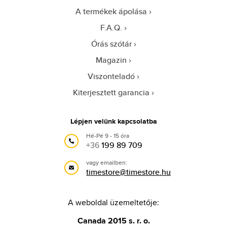
A termékek ápolása
F.A.Q.
Órás szótár
Magazin
Viszonteladó
Kiterjesztett garancia
Lépjen velünk kapcsolatba
Hé-Pé 9 - 15 óra
+36
199 89 709
vagy emailben:
timestore@timestore.hu
A weboldal üzemeltetője:
Canada 2015 s. r. o.