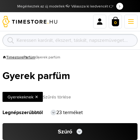
Megérkeztek az új modellek 👓 Válassza ki kedvencét 👉
0
Timestore
Parfüm
Gyerek parfüm
Gyerek parfüm
Gyerekeknek
Szűrés törlése
23 terméket
Szűrő