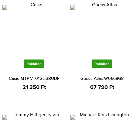
Raktáron
Raktáron
Casio MTP-VT01GL-3BUDF
Guess Atlas W0668G8
21 350 Ft
67 790 Ft