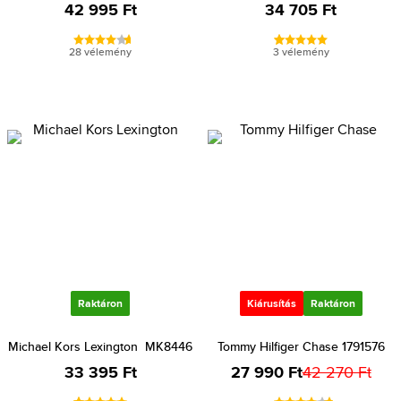
42 995 Ft
34 705 Ft
28 vélemény
3 vélemény
Raktáron
Kiárusítás
Raktáron
Michael Kors Lexington MK8446
Tommy Hilfiger Chase 1791576
33 395 Ft
27 990 Ft
42 270 Ft