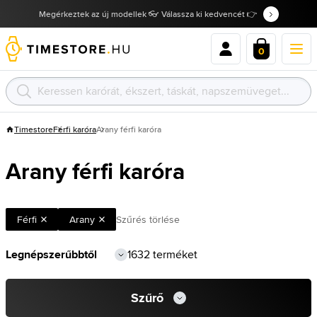
Megérkeztek az új modellek 👓 Válassza ki kedvencét 👉
0
Timestore
Férfi karóra
Arany férfi karóra
Arany férfi karóra
Férfi
Arany
Szűrés törlése
1632 terméket
Szűrő