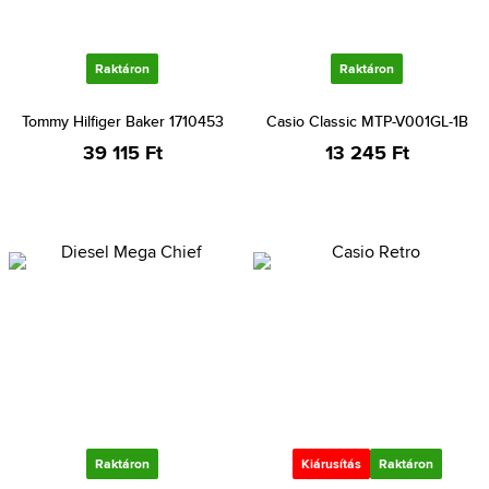
Raktáron
Raktáron
Tommy Hilfiger Baker 1710453
Casio Classic MTP-V001GL-1B
39 115 Ft
13 245 Ft
Raktáron
Kiárusítás
Raktáron