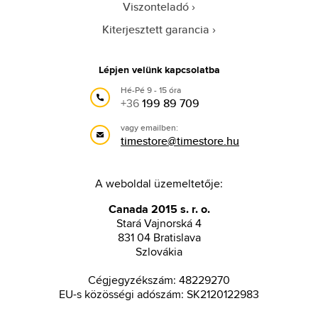
Viszonteladó
Kiterjesztett garancia
Lépjen velünk kapcsolatba
Hé-Pé 9 - 15 óra
+36
199 89 709
vagy emailben:
timestore@timestore.hu
A weboldal üzemeltetője:
Canada 2015 s. r. o.
Stará Vajnorská 4
831 04 Bratislava
Szlovákia
Cégjegyzékszám: 48229270
EU-s közösségi adószám: SK2120122983