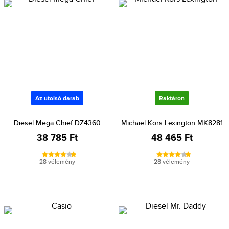
Az utolsó darab
Raktáron
Diesel Mega Chief DZ4360
Michael Kors Lexington MK8281
38 785 Ft
48 465 Ft
28 vélemény
28 vélemény