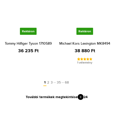
Raktáron
Raktáron
Tommy Hilfiger Tyson 1710589
Michael Kors Lexington MK8494
36 235 Ft
38 880 Ft
1 vélemény
…
…
1
2
3
35
68
További termékek megtekintése
24