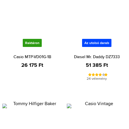
Raktáron
Az utolsó darab
Casio MTP-VD01G-1B
Diesel Mr. Daddy DZ7333
26 175 Ft
51 385 Ft
24 vélemény