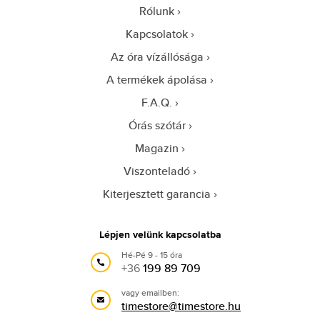
Rólunk
Kapcsolatok
Az óra vízállósága
A termékek ápolása
F.A.Q.
Órás szótár
Magazin
Viszonteladó
Kiterjesztett garancia
Lépjen velünk kapcsolatba
Hé-Pé 9 - 15 óra
+36
199 89 709
vagy emailben:
timestore@timestore.hu