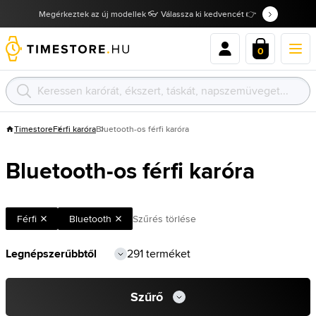
Megérkeztek az új modellek 👓 Válassza ki kedvencét 👉
0
Timestore
Férfi karóra
Bluetooth-os férfi karóra
Bluetooth-os férfi karóra
Férfi
Bluetooth
Szűrés törlése
291 terméket
Szűrő