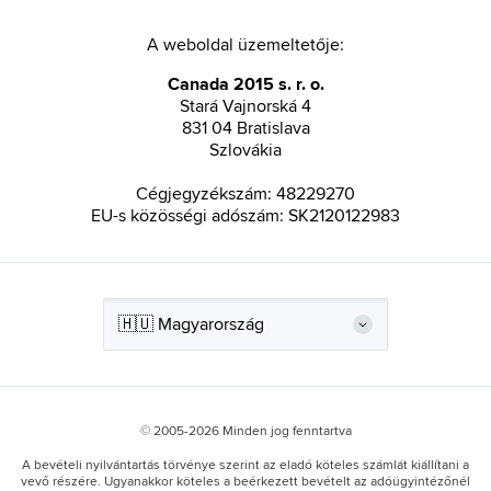
A weboldal üzemeltetője:
Canada 2015 s. r. o.
Stará Vajnorská 4
831 04 Bratislava
Szlovákia
Cégjegyzékszám: 48229270
EU-s közösségi adószám: SK2120122983
© 2005-2026 Minden jog fenntartva
A bevételi nyilvántartás törvénye szerint az eladó köteles számlát kiállítani a
vevő részére. Ugyanakkor köteles a beérkezett bevételt az adóügyintézőnél