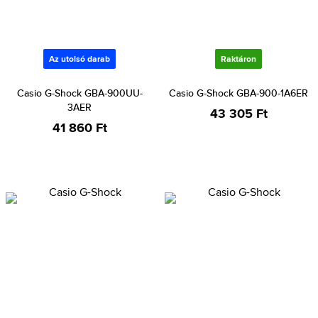
Az utolsó darab
Raktáron
Casio G-Shock GBA-900UU-
Casio G-Shock GBA-900-1A6ER
3AER
43 305 Ft
41 860 Ft