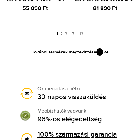
55 890 Ft
81 890 Ft
…
…
1
2
3
7
13
További termékek megtekintése
24
Ok megadása nélkül
30 napos visszaküldés
Megbízhatók vagyunk
96%-os elégedettség
100% származási garancia