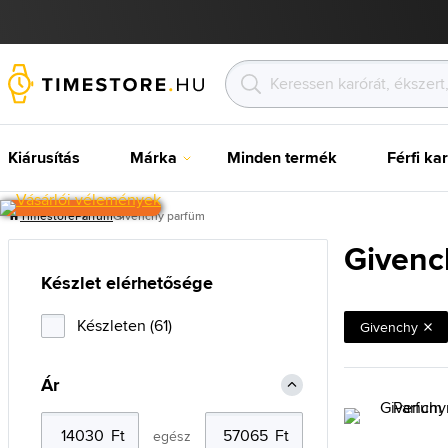
Kiárusítás
Márka
Minden termék
Férfi ka
Timestore
Parfüm
Givenchy parfüm
Givenc
Készlet elérhetősége
Készleten (61)
Givenchy
Ár
egész