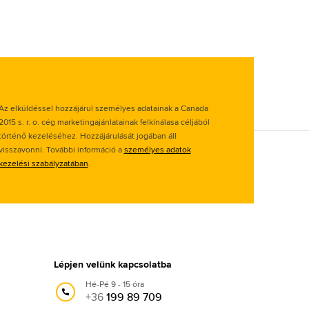
Az elküldéssel hozzájárul személyes adatainak a Canada
2015 s. r. o. cég marketingajánlatainak felkínálasa céljából
történő kezeléséhez. Hozzájárulását jogában áll
visszavonni. További információ a
személyes adatok
kezelési szabályzatában
.
Lépjen velünk kapcsolatba
Hé-Pé 9 - 15 óra
+36
199 89 709