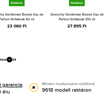
Raktáron
Raktáron
chy Gentleman Boisée Eau de
Givenchy Gentleman Boisée Eau de
Parfum férfiaknak 60 ml
Parfum férfiaknak 100 ml
23 060 Ft
27 895 Ft
tése
24
 garancia
Minden munkanapon szállítunk
9618 modell raktáron
i áru