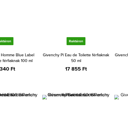
aktáron
Raktáron
 Homme Blue Label
Givenchy Pí Eau de Toilette férfiaknak
Givench
e férfiaknak 100 ml
50 ml
 340 Ft
17 855 Ft