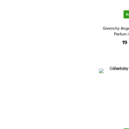
Bentley (22)
R
Betsey Johnson (1)
Beyonce (4)
Givenchy Ang
Bijan (2)
Parfum 
19
Bill Blass (4)
Biotherm (3)
Blumarine (1)
Bob Mackie (1)
Bond No. 9 (71)
Bottega Veneta (18)
Boucheron (32)
Bourjois (8)
Britney Spears (36)
Bruno Banani (82)