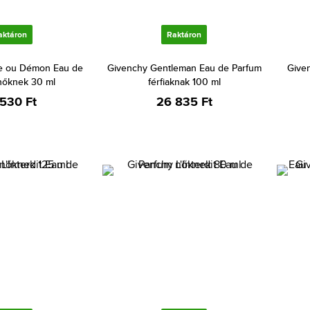
aktáron
Raktáron
e ou Démon Eau de
Givenchy Gentleman Eau de Parfum
Given
nőknek 30 ml
férfiaknak 100 ml
 530 Ft
26 835 Ft