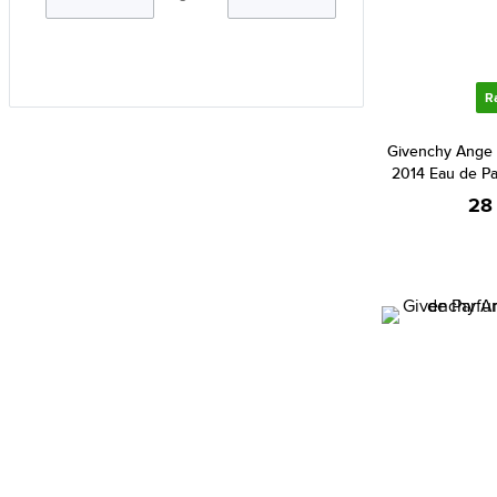
Aramis (4)
Ariana Grande (29)
Aristocrazy (5)
R
Armaf (214)
Givenchy Ange 
Armand Basi (17)
2014 Eau de P
Armani (Giorgio Armani) (191)
28
Atkinsons (31)
Avril Lavigne (3)
Azzaro (69)
Baldessarini (30)
Balenciaga (1)
Banana Republic (51)
Bebe (6)
Benetton (39)