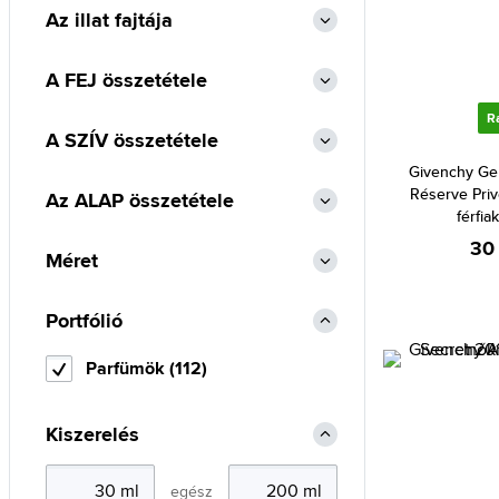
Az illat fajtája
Al Haramain (207)
Alexander McQueen (1)
A FEJ összetétele
Alexandre.J (24)
R
Alfred Sung (8)
A SZÍV összetétele
Alyssa Ashley (85)
Givenchy Ge
Réserve Pri
Az ALAP összetétele
Amouage (86)
férfia
Angel Schlesser (26)
30
Méret
Animale (1)
Anna Sui (18)
Portfólió
Annayake (9)
Parfümök (112)
Annick Goutal (50)
Antonio Banderas (65)
Kiszerelés
Antonio Puig (8)
Aquolina (18)
egész