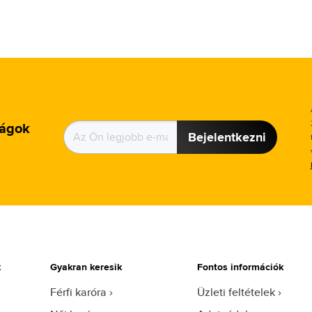
ságok
Bejelentkezni
k
Gyakran keresik
Fontos információk
Férfi karóra
Üzleti feltételek