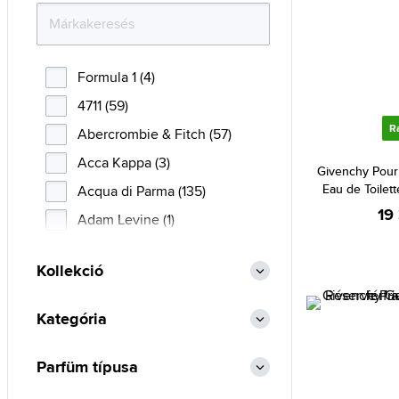
Formula 1 (4)
4711 (59)
R
Abercrombie & Fitch (57)
Acca Kappa (3)
Givenchy Pour
Eau de Toilett
Acqua di Parma (135)
19
Adam Levine (1)
Adidas (133)
Kollekció
Adolfo Dominguez (42)
Afnan (86)
Kategória
Agent Provocateur (9)
Aigner (40)
Parfüm típusa
Ajmal (105)