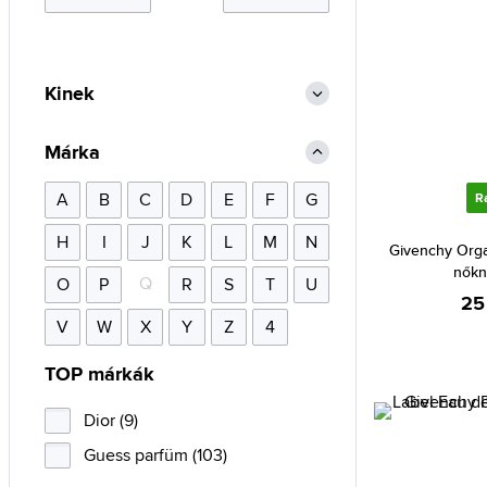
Kinek
Márka
A
B
C
D
E
F
G
R
H
I
J
K
L
M
N
Givenchy Org
nőkn
Q
O
P
R
S
T
U
25
V
W
X
Y
Z
4
TOP márkák
Dior (9)
Guess parfüm (103)