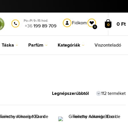
Po–Pi 9–15 hod.
Fiókom
0 Ft
0
+36
199 89 709
0
Táska
Parfüm
Kategóriák
Viszonteladó
112 terméket