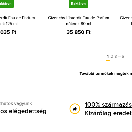
aktáron
Raktáron
erdit Eau de Parfum
Givenchy L'Interdit Eau de Parfum
Given
ek 125 ml
nőknek 80 ml
 035 Ft
35 850 Ft
…
1
2
3
5
További termékek megtekin
100% származási
zhatók vagyunk
os elégedettség
Kizárólag eredet