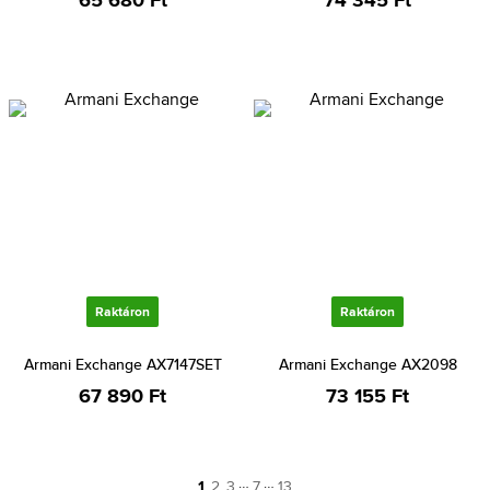
65 680 Ft
74 345 Ft
Raktáron
Raktáron
Armani Exchange AX7147SET
Armani Exchange AX2098
67 890 Ft
73 155 Ft
…
…
1
2
3
7
13