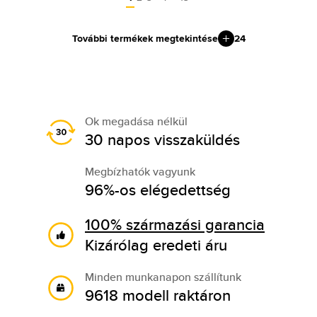
További termékek megtekintése
24
Ok megadása nélkül
30 napos visszaküldés
Megbízhatók vagyunk
96%-os elégedettség
100% származási garancia
Kizárólag eredeti áru
Minden munkanapon szállítunk
9618 modell raktáron