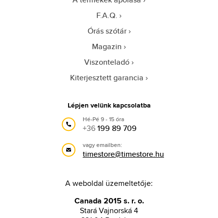
F.A.Q.
Órás szótár
Magazin
Viszonteladó
Kiterjesztett garancia
Lépjen velünk kapcsolatba
Hé-Pé 9 - 15 óra
+36
199 89 709
vagy emailben:
timestore@timestore.hu
A weboldal üzemeltetője:
Canada 2015 s. r. o.
Stará Vajnorská 4