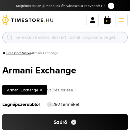
Megérkeztek az új modellek 👓 Válassza ki kedvencét 👉
0
Timestore
Márka
Armani Exchange
Armani Exchange
Armani Exchange
Szűrés törlése
292 terméket
Szűrő