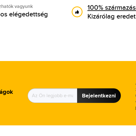
100% származási
zhatók vagyunk
os elégedettség
Kizárólag eredet
ságok
Bejelentkezni