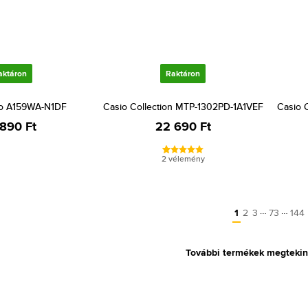
aktáron
Raktáron
ro A159WA-N1DF
Casio Collection MTP-1302PD-1A1VEF
Casio 
 890 Ft
22 690 Ft
2 vélemény
…
…
1
2
3
73
144
További termékek megtekin