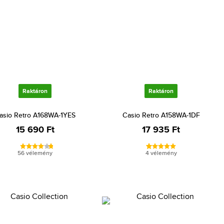
Raktáron
Raktáron
asio Retro A168WA-1YES
Casio Retro A158WA-1DF
15 690 Ft
17 935 Ft
56 vélemény
4 vélemény