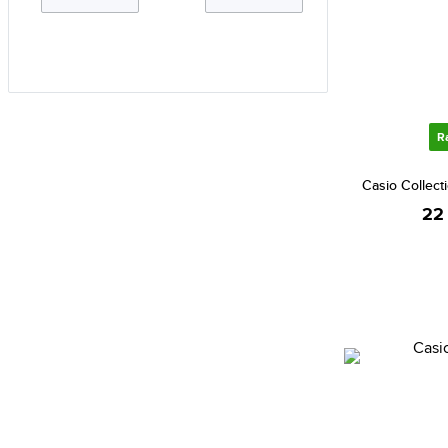
Calvin Klein (667)
Calvin Klein Jeans (15)
Cannibal (2)
Carlo Cantinaro (2)
Carolina Herrera (42)
R
Carrera (716)
Casio Collec
Carrera Ducati (83)
22
Casio (3449)
Certina (80)
Chiara Ferragni (2)
Chopard (2)
Christian Dior (167)
Christian Lacroix (85)
CIGA Design (28)