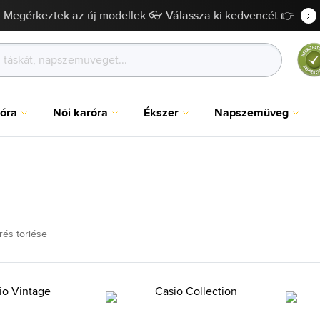
Megérkeztek az új modellek 👓 Válassza ki kedvencét 👉
róra
Női karóra
Ékszer
Napszemüveg
rés törlése