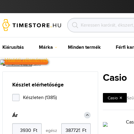
Kiárusítás
Márka
Minden termék
Férfi ka
Timestore
Márka
Casio
Casio
Készlet elérhetősége
Készleten (1385)
Casio
Szű
Ár
egész