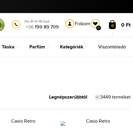
Po–Pi 9–15 hod.
Fiókom
0 Ft
0
+36
199 89 709
0
Táska
Parfüm
Kategóriák
Viszonteladó
3449 terméket