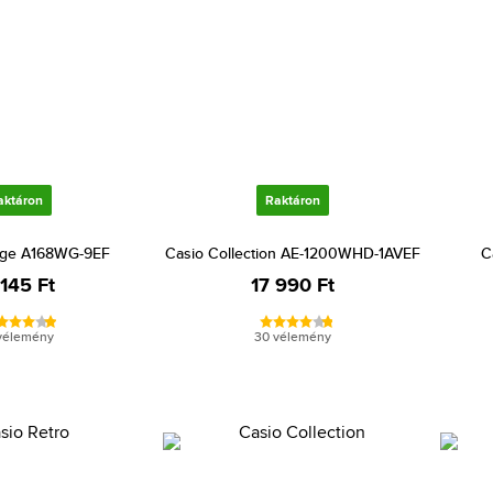
aktáron
Raktáron
age A168WG-9EF
Casio Collection AE-1200WHD-1AVEF
C
 145 Ft
17 990 Ft
vélemény
30 vélemény