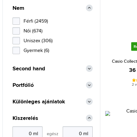
Arnette (50)
Nem
Aviator (47)
Bally (4)
Férfi (2459)
Bauhaus (36)
Női (674)
Bentime (1)
Uniszex (306)
R
Bering (300)
Gyermek (6)
Blumarine (8)
Casio Collec
Second hand
BMW (2)
36
Boccia Titanium (442)
Portfólió
2 
Bolle (9)
Bolon (9)
Különleges ajánlatok
Breil (1)
Kiszerelés
Bulova (134)
Burberry (3)
egész