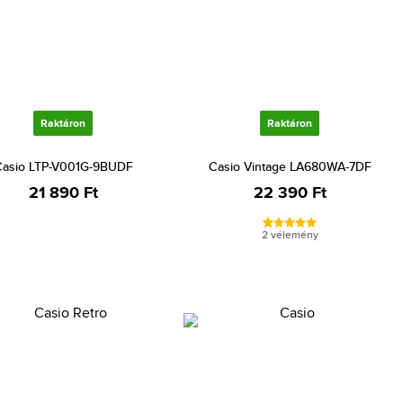
Raktáron
Raktáron
asio LTP-V001G-9BUDF
Casio Vintage LA680WA-7DF
21 890 Ft
22 390 Ft
2 vélemény