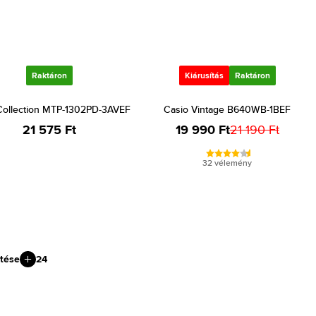
Raktáron
Kiárusítás
Raktáron
Collection MTP-1302PD-3AVEF
Casio Vintage B640WB-1BEF
21 575 Ft
19 990 Ft
21 190 Ft
32 vélemény
tése
24