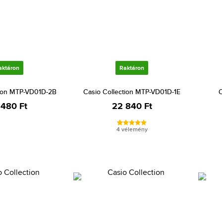
aktáron
Raktáron
tion MTP-VD01D-2B
Casio Collection MTP-VD01D-1E
C
 480 Ft
22 840 Ft
4 vélemény