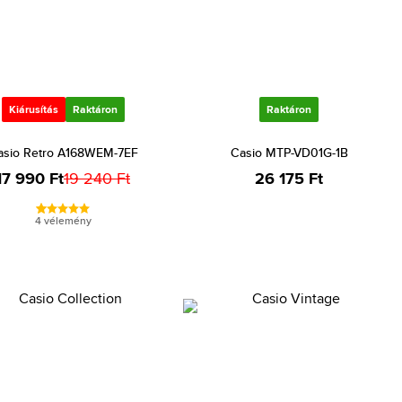
Kiárusítás
Raktáron
Raktáron
asio Retro A168WEM-7EF
Casio MTP-VD01G-1B
17 990 Ft
19 240 Ft
26 175 Ft
4 vélemény