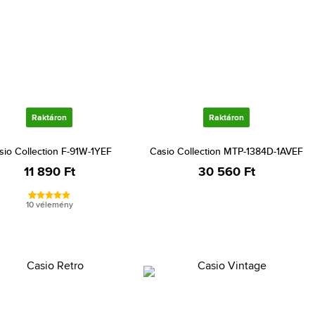
Raktáron
Raktáron
sio Collection F-91W-1YEF
Casio Collection MTP-1384D-1AVEF
11 890 Ft
30 560 Ft
10 vélemény