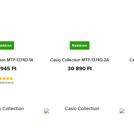
aktáron
Raktáron
tion MTP-1374D-1A
Casio Collection MTP-1374D-2A
Ca
 945 Ft
30 890 Ft
vélemény