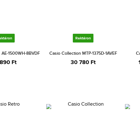
aktáron
Raktáron
on AE-1500WH-8BVDF
Casio Collection MTP-1375D-1AVEF
C
 890 Ft
30 780 Ft