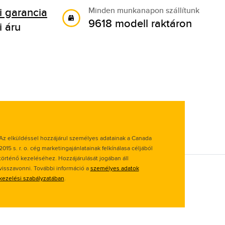
 garancia
Minden munkanapon szállítunk
9618 modell raktáron
i áru
Az elküldéssel hozzájárul személyes adatainak a Canada
2015 s. r. o. cég marketingajánlatainak felkínálasa céljából
történő kezeléséhez. Hozzájárulását jogában áll
visszavonni. További információ a
személyes adatok
kezelési szabályzatában
.