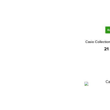
Citizen (2087)
Cluse (206)
Daniel Klein (625)
Daniel Wellington (469)
R
Danish Design (1)
Diesel (555)
Casio Collecti
DKNY (130)
21
Dolce & Gabbana (1)
Dsquared2 (5)
Elysee (1)
Emily Westwood (217)
Emporio Armani (811)
Escada (5)
Esprit (517)