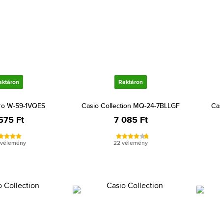
aktáron
Raktáron
ro W-59-1VQES
Casio Collection MQ-24-7BLLGF
Ca
575 Ft
7 085 Ft
 vélemény
22 vélemény