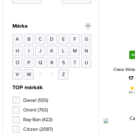
Márka
A
B
C
D
E
F
G
H
I
J
K
L
M
N
R
O
P
Q
R
S
T
U
Casio Vint
X
Y
V
W
Z
17
TOP márkák
60 
Diesel (555)
Orient (763)
Ray-Ban (422)
Citizen (2087)