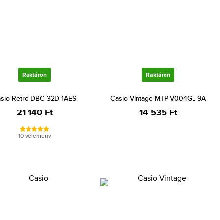
Raktáron
Raktáron
sio Retro DBC-32D-1AES
Casio Vintage MTP-V004GL-9A
21 140 Ft
14 535 Ft
10 vélemény