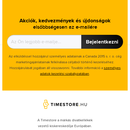
Akciók, kedvezmények és újdonságok
elsőbbségesen az e-mailére
Bejelentkezni
Az elküldéssel hozzájárul személyes adatainak a Canada 2015 s. r. o. cég
marketingajánlatainak felkínálasa céljából történő kezeléséhez.
Hozzájárulását jogában áll visszavonni. További információ a
személyes
adatok kezelési szabályzatában
.
A Timestore a márkás divatkellékek
vezető kiskereskedője Európában.