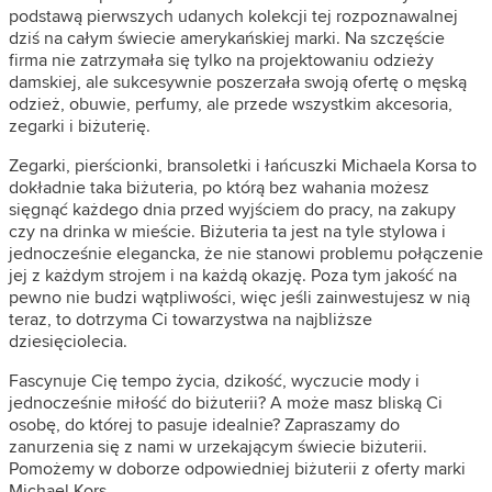
podstawą pierwszych udanych kolekcji tej rozpoznawalnej
dziś na całym świecie amerykańskiej marki. Na szczęście
firma nie zatrzymała się tylko na projektowaniu odzieży
damskiej, ale sukcesywnie poszerzała swoją ofertę o męską
odzież, obuwie, perfumy, ale przede wszystkim akcesoria,
zegarki i biżuterię.
Zegarki, pierścionki, bransoletki i łańcuszki Michaela Korsa to
dokładnie taka biżuteria, po którą bez wahania możesz
sięgnąć każdego dnia przed wyjściem do pracy, na zakupy
czy na drinka w mieście. Biżuteria ta jest na tyle stylowa i
jednocześnie elegancka, że ​​nie stanowi problemu połączenie
jej z każdym strojem i na każdą okazję. Poza tym jakość na
pewno nie budzi wątpliwości, więc jeśli zainwestujesz w nią
teraz, to dotrzyma Ci towarzystwa na najbliższe
dziesięciolecia.
Fascynuje Cię tempo życia, dzikość, wyczucie mody i
jednocześnie miłość do biżuterii? A może masz bliską Ci
osobę, do której to pasuje idealnie? Zapraszamy do
zanurzenia się z nami w urzekającym świecie biżuterii.
Pomożemy w doborze odpowiedniej biżuterii z oferty marki
Michael Kors.