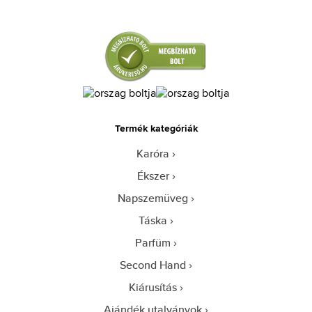
Termék kategóriák
Karóra
Ékszer
Napszemüveg
Táska
Parfüm
Second Hand
Kiárusítás
Ajándék utalványok