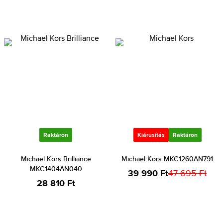
Raktáron
Kiárusítás
Raktáron
Michael Kors Brilliance
Michael Kors MKC1260AN791
MKC1404AN040
39 990 Ft
47 695 Ft
28 810 Ft