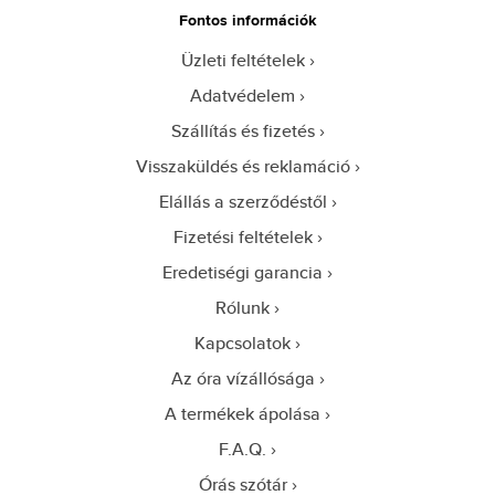
Fontos információk
Üzleti feltételek
Adatvédelem
Szállítás és fizetés
Visszaküldés és reklamáció
Elállás a szerződéstől
Fizetési feltételek
Eredetiségi garancia
Rólunk
Kapcsolatok
Az óra vízállósága
A termékek ápolása
F.A.Q.
Órás szótár