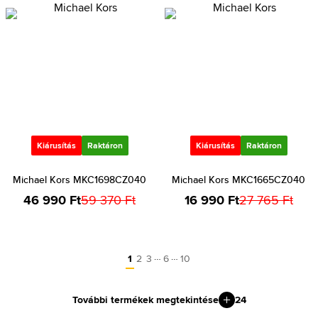
Kiárusítás
Raktáron
Kiárusítás
Raktáron
Michael Kors MKC1698CZ040
Michael Kors MKC1665CZ040
46 990 Ft
59 370 Ft
16 990 Ft
27 765 Ft
…
…
1
2
3
6
10
További termékek megtekintése
24