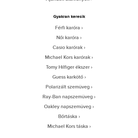
Gyakran keresik
Férfi karóra
Női karóra
Casio karórak
Michael Kors karórak
Tomy Hilfiger ékszer
Guess karkötő
Polarizált szemüveg
Ray-Ban napszemüveg
Oakley napszemüveg
Bőrtáska
Michael Kors táska