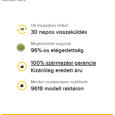
Ok megadása nélkül
30 napos visszaküldés
Megbízhatók vagyunk
96%-os elégedettség
100% származási garancia
Kizárólag eredeti áru
Minden munkanapon szállítunk
9618 modell raktáron