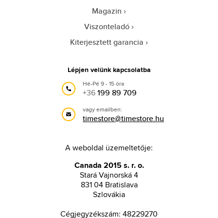
Magazin
Viszonteladó
Kiterjesztett garancia
Lépjen velünk kapcsolatba
Hé-Pé 9 - 15 óra
+36
199 89 709
vagy emailben:
timestore@timestore.hu
A weboldal üzemeltetője:
Canada 2015 s. r. o.
Stará Vajnorská 4
831 04 Bratislava
Szlovákia
Cégjegyzékszám: 48229270