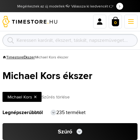
Megérkeztek az új modellek 👓 Válassza ki kedvencét 👉
0
Timestore
Ékszer
Michael Kors ékszer
Michael Kors ékszer
Michael Kors
Szűrés törlése
235 terméket
Szűrő