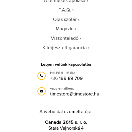
A termékek ápolása
F.A.Q.
Órás szótár
Magazin
Viszonteladó
Kiterjesztett garancia
Lépjen velünk kapcsolatba
Hé-Pé 9 - 15 óra
+36
199 89 709
vagy emailben:
timestore@timestore.hu
A weboldal üzemeltetője:
Canada 2015 s. r. o.
Stará Vajnorská 4