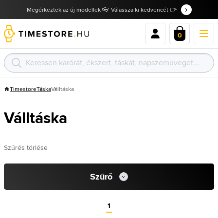
Megérkeztek az új modellek 👓 Válassza ki kedvencét 👉
0
Timestore
Táska
Válltáska
Válltáska
Szűrés törlése
Szűrő
1