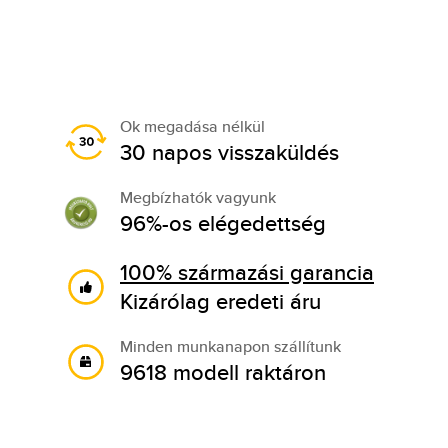
Ok megadása nélkül
30 napos visszaküldés
Megbízhatók vagyunk
96%-os elégedettség
100% származási garancia
Kizárólag eredeti áru
Minden munkanapon szállítunk
9618 modell raktáron