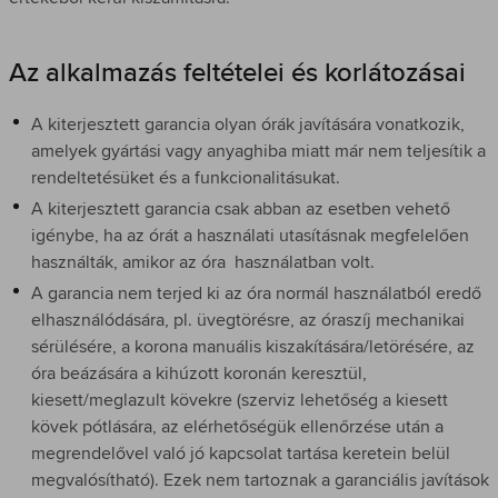
Az alkalmazás feltételei és korlátozásai
A kiterjesztett garancia olyan órák javítására vonatkozik,
amelyek gyártási vagy anyaghiba miatt már nem teljesítik a
rendeltetésüket és a funkcionalitásukat.
A kiterjesztett garancia csak abban az esetben vehető
igénybe, ha az órát a használati utasításnak megfelelően
használták, amikor az óra használatban volt.
A garancia nem terjed ki az óra normál használatból eredő
elhasználódására, pl. üvegtörésre, az óraszíj mechanikai
sérülésére, a korona manuális kiszakítására/letörésére, az
óra beázására a kihúzott koronán keresztül,
kiesett/meglazult kövekre (szerviz lehetőség a kiesett
kövek pótlására, az elérhetőségük ellenőrzése után a
megrendelővel való jó kapcsolat tartása keretein belül
megvalósítható). Ezek nem tartoznak a garanciális javítások