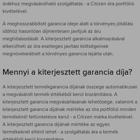
órákhoz megvásárolható szolgáltatás - a Citizen óra portfólió
kivételével.
A meghosszabbított garancia ideje alatt a törvényes jótállási
időhöz hasonlóan díjmentesen javítjuk az áru
meghibásodását. A kiterjesztett garancia alkalmazásával
elkerülheti az óra esetleges javítási költségeinek
megnövekedését a törvényes garancia lejárta után.
Mennyi a kiterjesztett garancia díja?
A kiterjesztett termékgarancia díjának összege automatikusan
a megvásárolt termék értékéből kerül kiszámításra. A
kiterjesztett garancia megvásárlásának lehetősége, valamint a
kiterjesztett garancia díjának mértéke az óra portfólió minden
termékénél feltüntetésre kerül - a Citizen márka kivételével.
A kiterjesztett garancia díjának mértéke az egyes
termékeknél eltérő lehet - a szolgáltatás ára a termék
értékéből kerül kiszámításra.