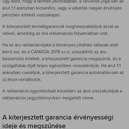
úgy dönt, hogy a termék javíthatatlan, a vevőnek joga van az
árut 1:1 arányban kicserélni, vagy a vásárlás napján érvényes
pénzbeli értékét visszakapni.
A kiterjesztett termékgaranciát meghosszabbítjuk azzal az
idővel, ameddig az óra reklamációs folyamatban volt.
Ha az áru reklamációjára a törvényes jótállási időszak alatt
kerül sor, és a CANADA 2015 s.r.o. visszatéríti az áru
beszerzési értékét, a kiterjesztett garancia megszűnik, és a
szolgáltatás díját teljes egészében visszatérítjük. Ha árut 1:1
arányban cseréljük, a kiterjesztett garancia automatikusan az
új árura vonatkozik.
A reklamáció ügyintézését követően az árut visszaküldjük a
reklamációs jegyzőkönyvben megjelölt címre.
A kiterjesztett garancia érvényességi
ideje és megszűnése