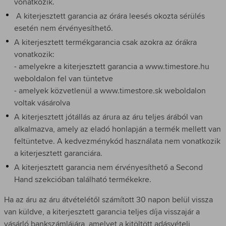
vonatkozik.
A kiterjesztett garancia az órára leesés okozta sérülés
esetén nem érvényesíthető.
A kiterjesztett termékgarancia csak azokra az órákra
vonatkozik:
- amelyekre a kiterjesztett garancia a www.timestore.hu
weboldalon fel van tüntetve
- amelyek közvetlenül a www.timestore.sk weboldalon
voltak vásárolva
A kiterjesztett jótállás az árura az áru teljes árából van
alkalmazva, amely az eladó honlapján a termék mellett van
feltüntetve. A kedvezménykód használata nem vonatkozik
a kiterjesztett garanciára.
A kiterjesztett garancia nem érvényesíthető a Second
Hand szekcióban található termékekre.
Ha az áru az áru átvételétől számított 30 napon belül vissza
van küldve, a kiterjesztett garancia teljes díja visszajár a
vásárló bankszámlájára, amelyet a kitöltött adásvételi