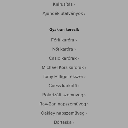
Kiárusítás
Ajándék utalványok
Gyakran keresik
Férfi karóra
Női karóra
Casio karórak
Michael Kors karórak
Tomy Hilfiger ékszer
Guess karkötő
Polarizált szemüveg
Ray-Ban napszemüveg
Oakley napszemüveg
Bőrtáska