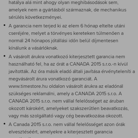
hatálya alá mint ahogy olyan meghibásodások sem,
amelyek nem a gyártásból származnak, de mechanikus
sérülés következményei.
A garancia nem terjed ki az elem 6 hónap eltelte utáni
cseréjére, melyet a törvényes kereteken túlmenően a
normál 24 hónapos jótállási időn belül díjmentesen
kínálunk a vásárlóknak.
A vásárolt árukra vonatkozó kiterjesztett garancia nem
használható fel, ha az órát a CANADA 2015 s.r.o.-n kívül
javították. Az óra másik eladó általi javítása érvényteleníti a
megvásárolt árura vonatkozó garanciát. A
www.timestore.hu oldalon vásárolt árukra az eladónál
szükséges reklamálni, amely a CANADA 2015 s.r.o. A
CANADA 2015 s.r.o. nem vállal felelősséget az áruban
okozott károkért, amelyeket szakszerűtlen beavatkozás,
vagy más szolgáltató vagy cég beavatkozása okozott.
A Canada 2015 s.r.o. nem vállal felelősséget azon órák
elvesztéséért, amelyekre a kiterjesztett garancia