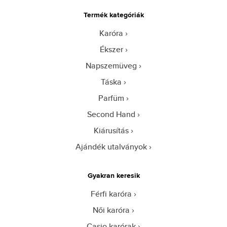
Termék kategóriák
Karóra
Ékszer
Napszemüveg
Táska
Parfüm
Second Hand
Kiárusítás
Ajándék utalványok
Gyakran keresik
Férfi karóra
Női karóra
Casio karórak