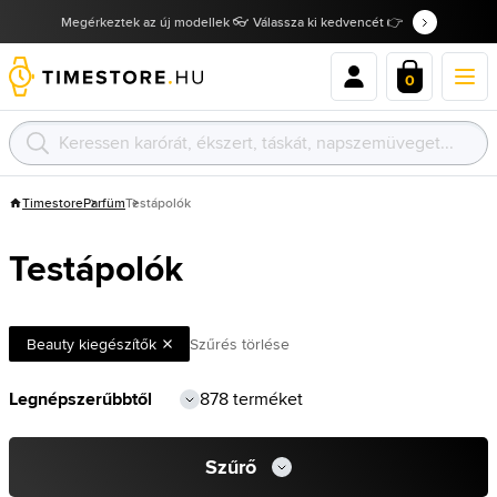
Megérkeztek az új modellek 👓 Válassza ki kedvencét 👉
0
Timestore
Parfüm
Testápolók
Testápolók
Beauty kiegészítők
Szűrés törlése
878 terméket
Szűrő