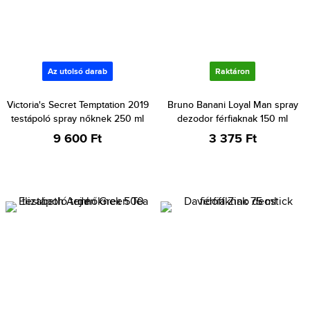
Az utolsó darab
Raktáron
Victoria's Secret Temptation 2019
Bruno Banani Loyal Man spray
testápoló spray nőknek 250 ml
dezodor férfiaknak 150 ml
9 600 Ft
3 375 Ft