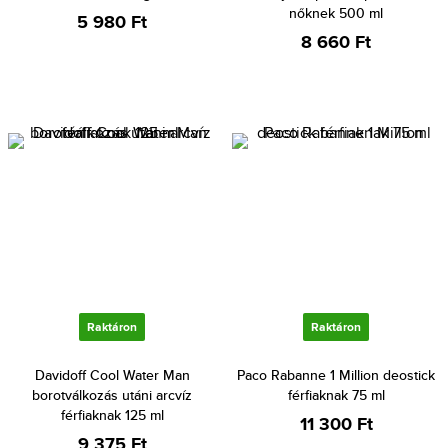
nőknek 500 ml
5 980 Ft
8 660 Ft
Raktáron
Raktáron
Davidoff Cool Water Man
Paco Rabanne 1 Million deostick
borotválkozás utáni arcvíz
férfiaknak 75 ml
férfiaknak 125 ml
11 300 Ft
9 375 Ft