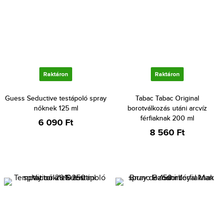
Raktáron
Raktáron
Guess Seductive testápoló spray
Tabac Tabac Original
nőknek 125 ml
borotválkozás utáni arcvíz
férfiaknak 200 ml
6 090 Ft
8 560 Ft