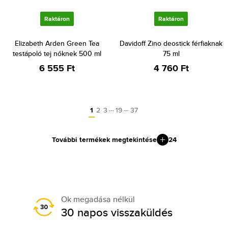
Raktáron
Raktáron
Elizabeth Arden Green Tea
Davidoff Zino deostick férfiaknak
testápoló tej nőknek 500 ml
75 ml
6 555 Ft
4 760 Ft
…
…
1
2
3
19
37
További termékek megtekintése
24
Ok megadása nélkül
30 napos visszaküldés