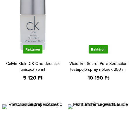
Raktáron
Raktáron
Calvin Klein CK One deostick
Victoria's Secret Pure Seduction
uniszex 75 ml
testápoló spray nőknek 250 ml
5 120 Ft
10 190 Ft