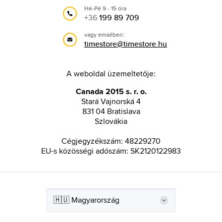
Hé-Pé 9 - 15 óra
+36
199 89 709
vagy emailben:
timestore@timestore.hu
A weboldal üzemeltetője:
Canada 2015 s. r. o.
Stará Vajnorská 4
831 04 Bratislava
Szlovákia
Cégjegyzékszám: 48229270
EU-s közösségi adószám: SK2120122983