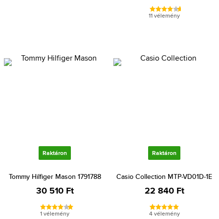
11 vélemény
Raktáron
Raktáron
Tommy Hilfiger Mason 1791788
Casio Collection MTP-VD01D-1E
30 510 Ft
22 840 Ft
1 vélemény
4 vélemény