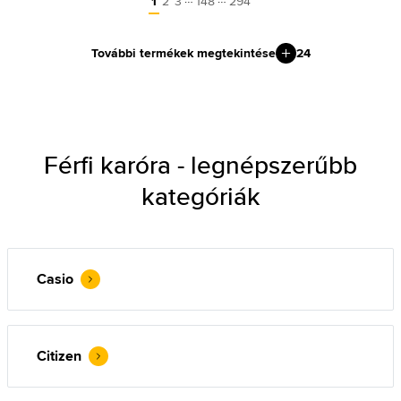
1
2
3
148
294
További termékek megtekintése
24
Férfi karóra - legnépszerűbb
kategóriák
Casio
Citizen