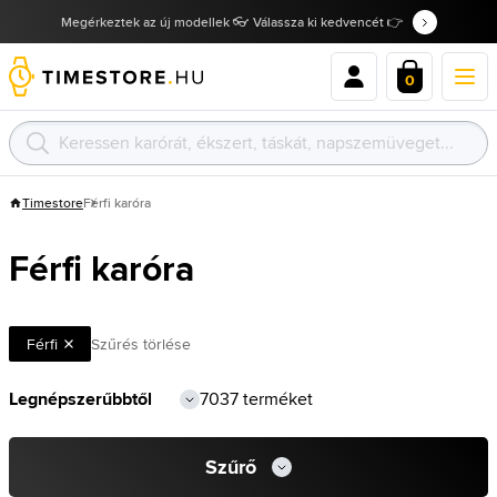
Megérkeztek az új modellek 👓 Válassza ki kedvencét 👉
0
Timestore
Férfi karóra
Férfi karóra
Férfi
Szűrés törlése
7037 terméket
Szűrő