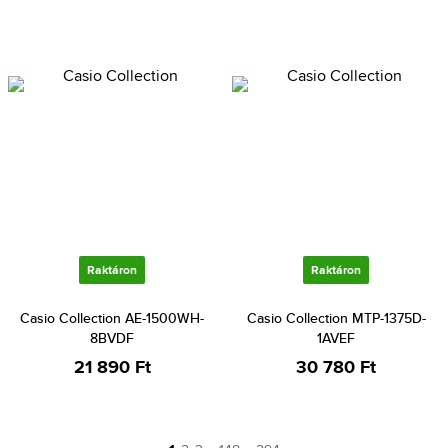
Raktáron
Raktáron
Casio Collection AE-1500WH-
Casio Collection MTP-1375D-
8BVDF
1AVEF
21 890 Ft
30 780 Ft
…
…