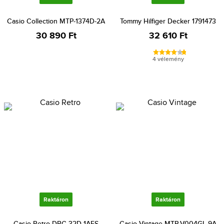
Casio Collection MTP-1374D-2A
Tommy Hilfiger Decker 1791473
30 890 Ft
32 610 Ft
4 vélemény
Raktáron
Raktáron
Casio Retro DBC-32D-1AES
Casio Vintage MTP-V004GL-9A