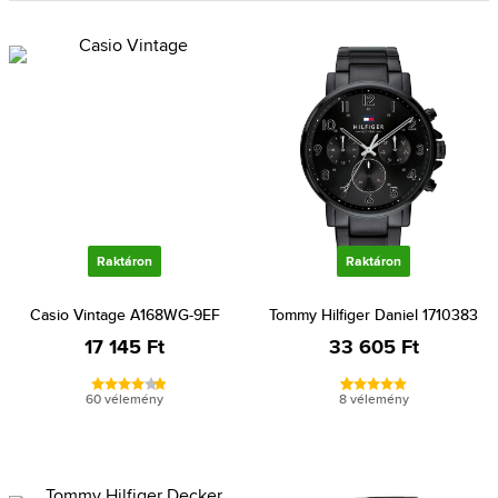
Raktáron
Raktáron
Casio Vintage A168WG-9EF
Tommy Hilfiger Daniel 1710383
17 145 Ft
33 605 Ft
60 vélemény
8 vélemény