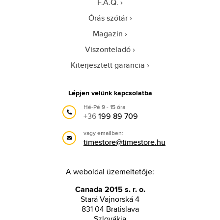
F.A.Q.
Órás szótár
Magazin
Viszonteladó
Kiterjesztett garancia
Lépjen velünk kapcsolatba
Hé-Pé 9 - 15 óra
+36
199 89 709
vagy emailben:
timestore@timestore.hu
A weboldal üzemeltetője:
Canada 2015 s. r. o.
Stará Vajnorská 4
831 04 Bratislava
Szlovákia