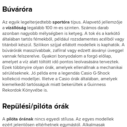
Búváróra
Az egyik legelterjedtebb
sportóra
típus. Alapvető jellemzője
a
vízállóság
legalább 100 m-es szinten. Számos darab
azonban nagyobb mélységben is ketyeg. A tok és a karkötő
általában tartós fémekből, például rozsdamentes acélból vagy
titánból készül. Szilikon szíjjal ellátott modellek is kaphatók. A
búvárórák masszívabbak, zafírral vagy edzett ásványi üveggel
vannak felszerelve. Gyakori bonyodalom a forgó előlap,
amelyet a víz alatt töltött idő pontos leolvasására terveztek.
Ezek többnyire olyan órák, amelyek ellenállnak a mechanikai
sérüléseknek. Jó példa erre a legendás Casio G-Shock
kollekció modelljei. Illetve a Casio órák általában, amelyek
kiemelkedő tartósságuk miatt bekerültek a Guinness
Rekordok Könyvébe is.
Repülési/pilóta órák
A
pilóta órának
nincs egyedi stílusa. Az egyes modellek
ezért jelentősen eltérhetnek egymástól. Alkalmasak