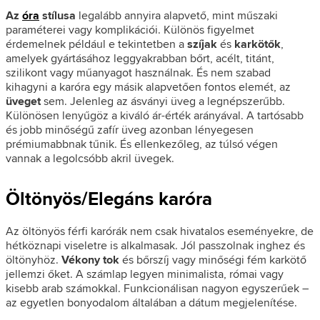
Az
óra
stílusa
legalább annyira alapvető, mint műszaki
paraméterei vagy komplikációi. Különös figyelmet
érdemelnek például e tekintetben a
szíjak
és
karkötők
,
amelyek gyártásához leggyakrabban bőrt, acélt, titánt,
szilikont vagy műanyagot használnak. És nem szabad
kihagyni a karóra egy másik alapvetően fontos elemét, az
üveget
sem. Jelenleg az ásványi üveg a legnépszerűbb.
Különösen lenyűgöz a kiváló ár-érték arányával. A tartósabb
és jobb minőségű zafír üveg azonban lényegesen
prémiumabbnak tűnik. És ellenkezőleg, az túlsó végen
vannak a legolcsóbb akril üvegek.
Öltönyös/Elegáns karóra
Az öltönyös férfi karórák nem csak hivatalos eseményekre, de
hétköznapi viseletre is alkalmasak. Jól passzolnak inghez és
öltönyhöz.
Vékony tok
és bőrszíj vagy minőségi fém karkötő
jellemzi őket. A számlap legyen minimalista, római vagy
kisebb arab számokkal. Funkcionálisan nagyon egyszerűek –
az egyetlen bonyodalom általában a dátum megjelenítése.