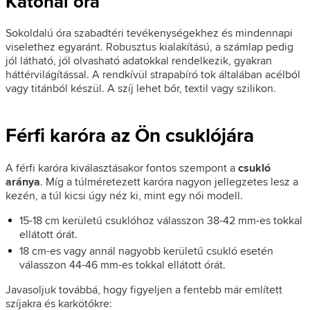
Katonai óra
Sokoldalú óra szabadtéri tevékenységekhez és mindennapi
viselethez egyaránt. Robusztus kialakítású, a számlap pedig
jól látható, jól olvasható adatokkal rendelkezik, gyakran
háttérvilágítással. A rendkívül strapabíró tok általában acélból
vagy titánból készül. A szíj lehet bőr, textil vagy szilikon.
Férfi karóra az Ön csuklójára
A férfi karóra kiválasztásakor fontos szempont a
csukló
aránya
. Míg a túlméretezett karóra nagyon jellegzetes lesz a
kezén, a túl kicsi úgy néz ki, mint egy női modell.
15-18 cm kerületű csuklóhoz válasszon 38-42 mm-es tokkal
ellátott órát.
18 cm-es vagy annál nagyobb kerületű csukló esetén
válasszon 44-46 mm-es tokkal ellátott órát.
Javasoljuk továbbá, hogy figyeljen a fentebb már említett
szíjakra és karkötőkre: