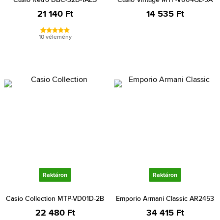
21 140 Ft
14 535 Ft
10 vélemény
Raktáron
Raktáron
Casio Collection MTP-VD01D-2B
Emporio Armani Classic AR2453
22 480 Ft
34 415 Ft