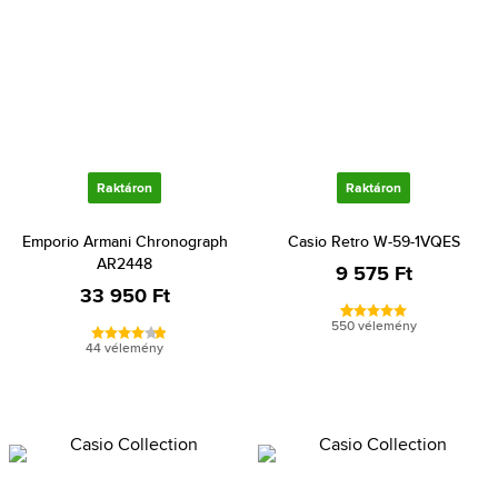
Raktáron
Raktáron
Emporio Armani Chronograph
Casio Retro W-59-1VQES
AR2448
9 575 Ft
33 950 Ft
550 vélemény
44 vélemény