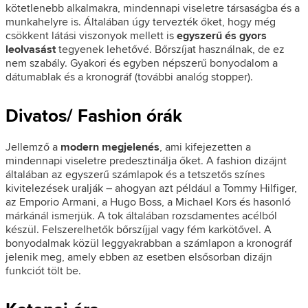
kötetlenebb alkalmakra, mindennapi viseletre társaságba és a
munkahelyre is. Általában úgy tervezték őket, hogy még
csökkent látási viszonyok mellett is
egyszerű és gyors
leolvasást
tegyenek lehetővé. Bőrszíjat használnak, de ez
nem szabály. Gyakori és egyben népszerű bonyodalom a
dátumablak és a kronográf (további analóg stopper).
Divatos/ Fashion órák
Jellemző a
modern megjelenés
, ami kifejezetten a
mindennapi viseletre predesztinálja őket. A fashion dizájnt
általában az egyszerű számlapok és a tetszetős színes
kivitelezések uralják – ahogyan azt például a Tommy Hilfiger,
az Emporio Armani, a Hugo Boss, a Michael Kors és hasonló
márkánál ismerjük. A tok általában rozsdamentes acélból
készül. Felszerelhetők bőrszíjjal vagy fém karkötővel. A
bonyodalmak közül leggyakrabban a számlapon a kronográf
jelenik meg, amely ebben az esetben elsősorban dizájn
funkciót tölt be.