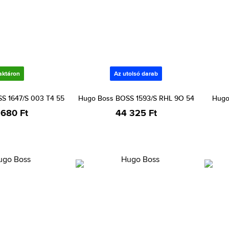
aktáron
Az utolsó darab
S 1647/S 003 T4 55
Hugo Boss BOSS 1593/S RHL 9O 54
Hugo
 680 Ft
44 325 Ft