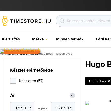
Kiárusítás
Márka
Minden termék
Férfi ka
Timestore
Napszemüveg
Hugo Boss napszemüveg
Hugo 
Készlet elérhetősége
Készleten (57)
Hugo Boss
Ár
egész