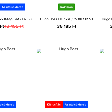
Az utolsó darab
Raktáron
S 1661/S 2M2 PR 58
Hugo Boss HG 1270/CS 807 IR 53
Hugo 
Ft
40 455 Ft
36 185 Ft
olsó darab
Kiárusítás
Az utolsó darab