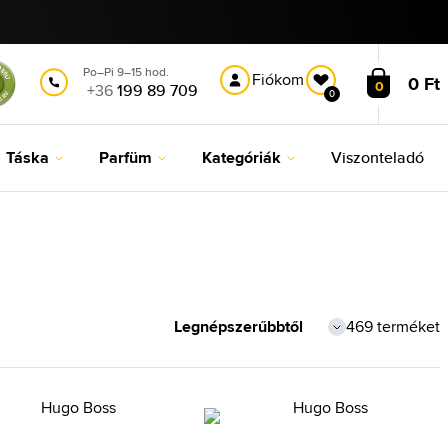
Po–Pi 9–15 hod.
Fiókom
0 Ft
0
+36
199 89 709
0
Táska
Parfüm
Kategóriák
Viszonteladó
469 terméket