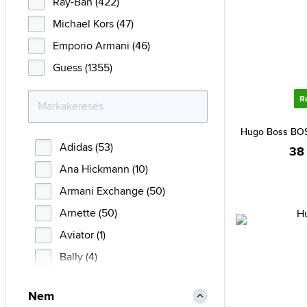
Ray-Ban (422)
Michael Kors (47)
Emporio Armani (46)
Guess (1355)
R
Hugo Boss BOS
Adidas (53)
38
Ana Hickmann (10)
Armani Exchange (50)
Arnette (50)
Aviator (1)
Bally (4)
Blumarine (8)
Nem
BMW (2)