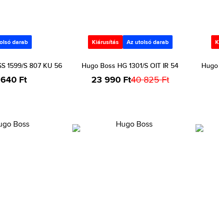
olsó darab
Kiárusítás
Az utolsó darab
K
S 1599/S 807 KU 56
Hugo Boss HG 1301/S OIT IR 54
Hugo 
 640 Ft
23 990 Ft
40 825 Ft