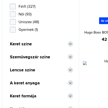
Bolle (9)
Férfi (327)
Bolon (9)
Női (93)
Calvin Klein (13)
Az ut
Uniszex (48)
Calvin Klein Jeans (15)
Gyermek (1)
Hugo Boss BOS
Carolina Herrera (42)
42
Keret színe
Carrera (716)
Carrera Ducati (83)
Szemüvegszár színe
Chiara Ferragni (2)
Chopard (2)
Lencse színe
Christian Dior (167)
A keret anyaga
Daniel Wellington (8)
Diesel (113)
Keret formája
Dsquared2 (5)
Emporio Armani (46)