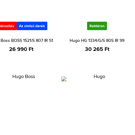
iárusítás
Az utolsó darab
Raktáron
Boss BOSS 1521/S 807 IR 51
Hugo HG 1334/G/S 80S IR 99
26 990 Ft
30 265 Ft