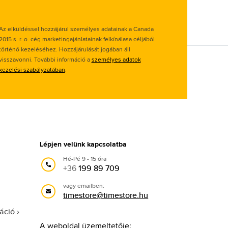
Az elküldéssel hozzájárul személyes adatainak a Canada
2015 s. r. o. cég marketingajánlatainak felkínálasa céljából
történő kezeléséhez. Hozzájárulását jogában áll
visszavonni. További információ a
személyes adatok
kezelési szabályzatában
.
Lépjen velünk kapcsolatba
Hé-Pé 9 - 15 óra
+36
199 89 709
vagy emailben:
timestore@timestore.hu
áció
A weboldal üzemeltetője: