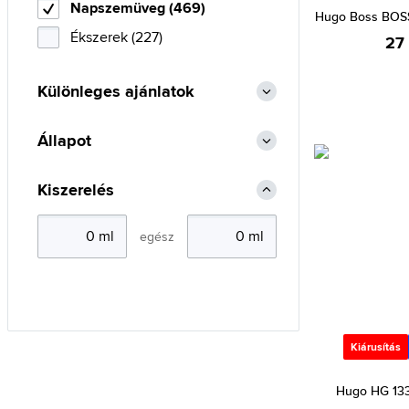
Napszemüveg (469)
Hugo Boss BOSS
Joules (2)
Ékszerek (227)
27
Just Cavalli (2)
Karl Lagerfeld (8)
Különleges ajánlatok
Kate Spade (14)
Lacoste (19)
Állapot
Lanvin (2)
Kiszerelés
Levi's (14)
Liu Jo (4)
egész
Longchamp (6)
Lozza (4)
Marc Jacobs (13)
Michael Kors (47)
Kiárusítás
Oakley (486)
Hugo HG 133
Polaroid (1598)