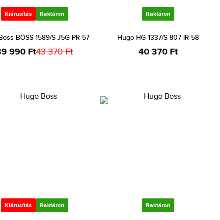
Kiárusítás
Raktáron
Raktáron
Boss BOSS 1589/S J5G PR 57
Hugo HG 1337/S 807 IR 58
39 990 Ft
43 370 Ft
40 370 Ft
Kiárusítás
Raktáron
Raktáron