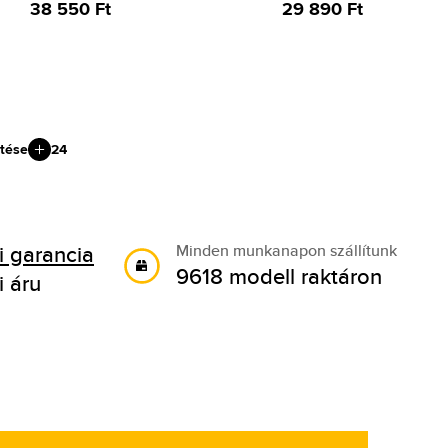
38 550 Ft
29 890 Ft
tése
24
 garancia
Minden munkanapon szállítunk
9618 modell raktáron
i áru