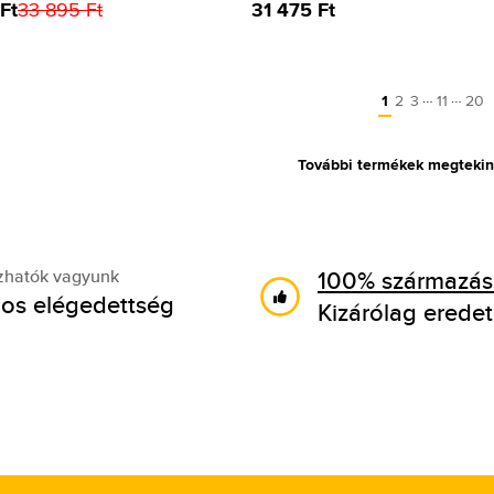
Ft
33 895 Ft
31 475 Ft
…
…
1
2
3
11
20
További termékek megtekin
100% származási
zhatók vagyunk
os elégedettség
Kizárólag eredet