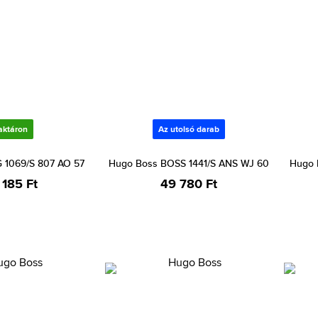
aktáron
Az utolsó darab
 1069/S 807 AO 57
Hugo Boss BOSS 1441/S ANS WJ 60
Hugo 
 185 Ft
49 780 Ft