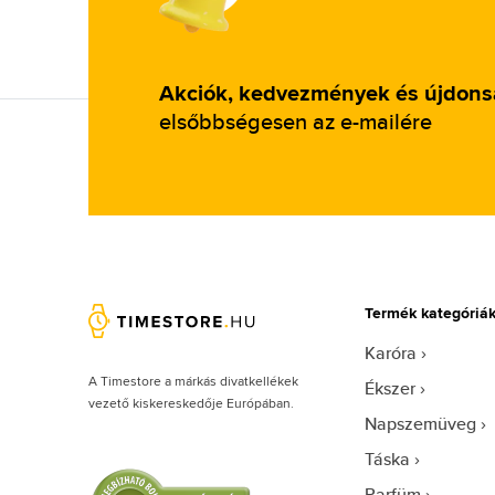
Vogue (50)
Web (9)
Akciók, kedvezmények és újdon
Zac Posen (2)
elsőbbségesen az e-mailére
Zegna Couture (1)
Termék kategóriá
Karóra
A Timestore a márkás divatkellékek
Ékszer
vezető kiskereskedője Európában.
Napszemüveg
Táska
Parfüm