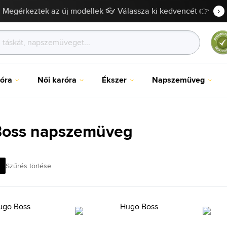
Megérkeztek az új modellek 👓 Válassza ki kedvencét 👉
róra
Női karóra
Ékszer
Napszemüveg
Boss napszemüveg
Szűrés törlése