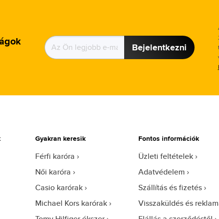
ságok
Bejelentkezni
k
Gyakran keresik
Fontos információk
Férfi karóra
Üzleti feltételek
Női karóra
Adatvédelem
Casio karórak
Szállítás és fizetés
Michael Kors karórak
Visszaküldés és reklam
Tomy Hilfiger ékszer
Elállás a szerződéstől