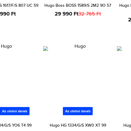
 1617/F/S 807 UC 59
Hugo Boss BOSS 1589/S 2M2 9O 57
Hugo 
 990 Ft
29 990 Ft
32 765 Ft
2
Az utolsó darab
Az utolsó darab
4/G/S YO6 T4 99
Hugo HG 1334/G/S XW0 XT 99
Hug