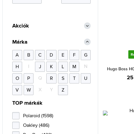
Akciók
Márka
A
B
C
D
E
F
G
R
I
N
H
J
K
L
M
Hugo Boss HG
25
Q
O
P
R
S
T
U
X
Y
V
W
Z
TOP márkák
Polaroid (1598)
Oakley (486)