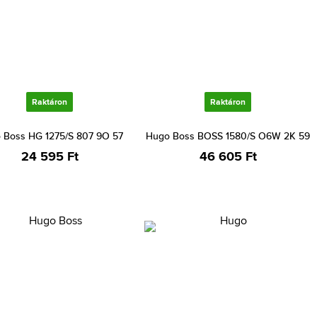
Raktáron
Raktáron
 Boss HG 1275/S 807 9O 57
Hugo Boss BOSS 1580/S O6W 2K 59
24 595 Ft
46 605 Ft