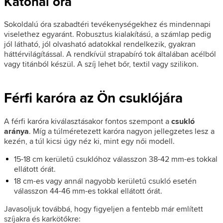
Katonai óra
Sokoldalú óra szabadtéri tevékenységekhez és mindennapi
viselethez egyaránt. Robusztus kialakítású, a számlap pedig
jól látható, jól olvasható adatokkal rendelkezik, gyakran
háttérvilágítással. A rendkívül strapabíró tok általában acélból
vagy titánból készül. A szíj lehet bőr, textil vagy szilikon.
Férfi karóra az Ön csuklójára
A férfi karóra kiválasztásakor fontos szempont a
csukló
aránya
. Míg a túlméretezett karóra nagyon jellegzetes lesz a
kezén, a túl kicsi úgy néz ki, mint egy női modell.
15-18 cm kerületű csuklóhoz válasszon 38-42 mm-es tokkal
ellátott órát.
18 cm-es vagy annál nagyobb kerületű csukló esetén
válasszon 44-46 mm-es tokkal ellátott órát.
Javasoljuk továbbá, hogy figyeljen a fentebb már említett
szíjakra és karkötőkre: