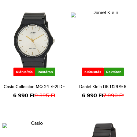
Kiárusítás
Raktáron
Kiárusítás
Raktáron
Casio Collection MQ-24-7E2LDF
Daniel Klein DK.1.12979-6
6 990 Ft
9 395 Ft
6 990 Ft
7 990 Ft