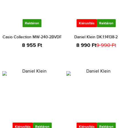
Raktáron
Kiárusítás
Raktáron
Casio Collection MW-240-2BVDF
Daniel Klein DK.1.14138-2
8 955 Ft
8 990 Ft
9 990 Ft
Kiárusítás
Raktáron
Kiárusítás
Raktáron