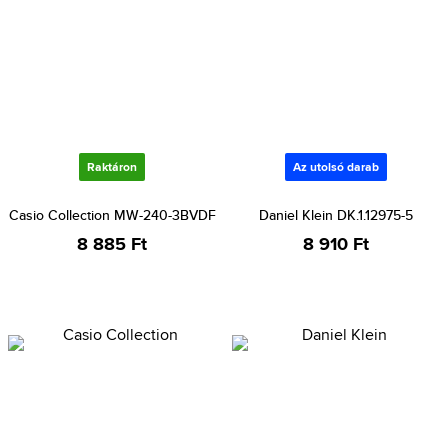
Raktáron
Az utolsó darab
Casio Collection MW-240-3BVDF
Daniel Klein DK.1.12975-5
8 885 Ft
8 910 Ft