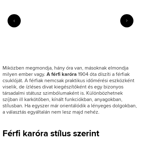
Miközben megmondja, hány óra van, másoknak elmondja
milyen ember vagy.
A férfi karóra
1904 óta díszíti a férfiak
csuklóját. A férfiak nemcsak praktikus időmérési eszközként
viselik, de ízléses divat kiegészítőként és egy bizonyos
társadalmi státusz szimbólumaként is. Különbözhetnek
szíjban ill karkötőben, kínált funkciókban, anyagokban,
stílusban. Ha egyszer már orientálódik a lényeges dolgokban,
a választás egyáltalán nem lesz majd nehéz.
Férfi karóra stílus szerint