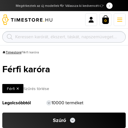
Megérkeztek az új modellek 👓 Válassza ki kedvencét 👉
0
Timestore
Férfi karóra
Férfi karóra
Férfi
Szűrés törlése
10000 terméket
Szűrő