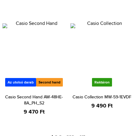
Az utolsó darab
Second hand
Raktáron
Casio Second Hand AW-48HE-
Casio Collection MW-59-1EVDF
8A_PH_S2
9 490 Ft
9 470 Ft
…
…