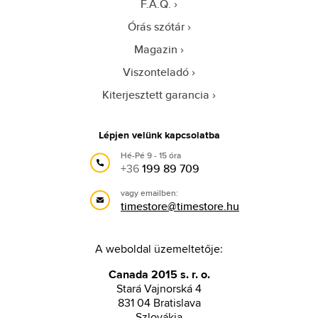
F.A.Q.
Órás szótár
Magazin
Viszonteladó
Kiterjesztett garancia
Lépjen velünk kapcsolatba
Hé-Pé 9 - 15 óra
+36
199 89 709
vagy emailben:
timestore@timestore.hu
A weboldal üzemeltetője:
Canada 2015 s. r. o.
Stará Vajnorská 4
831 04 Bratislava
Szlovákia