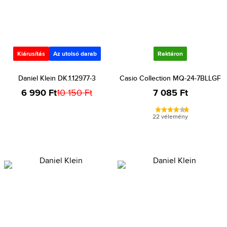
Kiárusítás
Az utolsó darab
Raktáron
Daniel Klein DK.1.12977-3
Casio Collection MQ-24-7BLLGF
6 990 Ft
10 150 Ft
7 085 Ft
22 vélemény