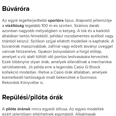
Búváróra
Az egyik legelterjedtebb
sportóra
típus. Alapvető jellemzője
a
vízállóság
legalább 100 m-es szinten. Számos darab
azonban nagyobb mélységben is ketyeg. A tok és a karkötő
általában tartós fémekből, például rozsdamentes acélból vagy
titánból készül. Szilikon szíjjal ellátott modellek is kaphatók. A
búvárórák masszívabbak, zafírral vagy edzett ásványi üveggel
vannak felszerelve. Gyakori bonyodalom a forgó előlap,
amelyet a víz alatt töltött idő pontos leolvasására terveztek.
Ezek többnyire olyan órák, amelyek ellenállnak a mechanikai
sérüléseknek. Jó példa erre a legendás Casio G-Shock
kollekció modelljei. Illetve a Casio órák általában, amelyek
kiemelkedő tartósságuk miatt bekerültek a Guinness
Rekordok Könyvébe is.
Repülési/pilóta órák
A
pilóta órának
nincs egyedi stílusa. Az egyes modellek
ezért jelentősen eltérhetnek egymástól. Alkalmasak