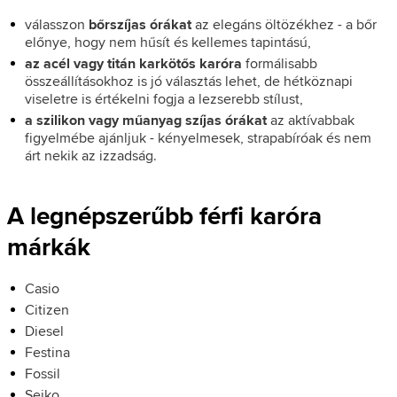
válasszon
bőrszíjas órákat
az elegáns öltözékhez - a bőr
előnye, hogy nem hűsít és kellemes tapintású,
az acél vagy titán karkötős karóra
formálisabb
összeállításokhoz is jó választás lehet, de hétköznapi
viseletre is értékelni fogja a lezserebb stílust,
a szilikon vagy műanyag szíjas órákat
az aktívabbak
figyelmébe ajánljuk - kényelmesek, strapabíróak és nem
árt nekik az izzadság.
A legnépszerűbb férfi karóra
márkák
Casio
Citizen
Diesel
Festina
Fossil
Seiko