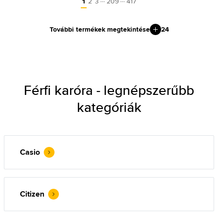
1
2
3
209
417
További termékek megtekintése
24
Férfi karóra - legnépszerűbb
kategóriák
Casio
Citizen