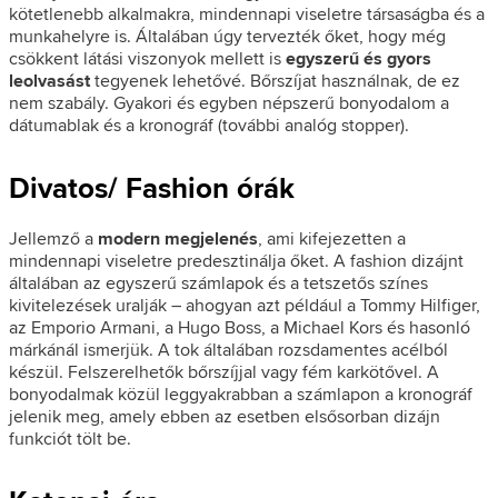
kötetlenebb alkalmakra, mindennapi viseletre társaságba és a
munkahelyre is. Általában úgy tervezték őket, hogy még
csökkent látási viszonyok mellett is
egyszerű és gyors
leolvasást
tegyenek lehetővé. Bőrszíjat használnak, de ez
nem szabály. Gyakori és egyben népszerű bonyodalom a
dátumablak és a kronográf (további analóg stopper).
Divatos/ Fashion órák
Jellemző a
modern megjelenés
, ami kifejezetten a
mindennapi viseletre predesztinálja őket. A fashion dizájnt
általában az egyszerű számlapok és a tetszetős színes
kivitelezések uralják – ahogyan azt például a Tommy Hilfiger,
az Emporio Armani, a Hugo Boss, a Michael Kors és hasonló
márkánál ismerjük. A tok általában rozsdamentes acélból
készül. Felszerelhetők bőrszíjjal vagy fém karkötővel. A
bonyodalmak közül leggyakrabban a számlapon a kronográf
jelenik meg, amely ebben az esetben elsősorban dizájn
funkciót tölt be.