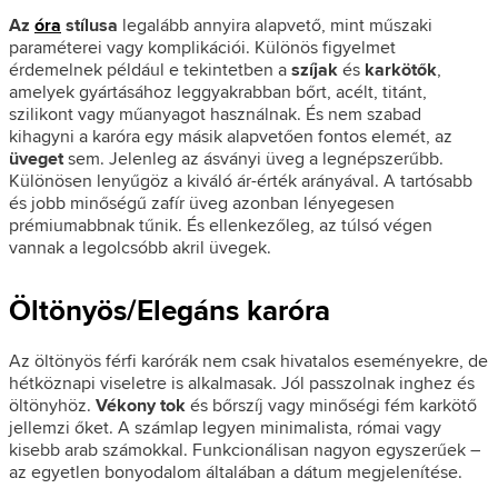
Az
óra
stílusa
legalább annyira alapvető, mint műszaki
paraméterei vagy komplikációi. Különös figyelmet
érdemelnek például e tekintetben a
szíjak
és
karkötők
,
amelyek gyártásához leggyakrabban bőrt, acélt, titánt,
szilikont vagy műanyagot használnak. És nem szabad
kihagyni a karóra egy másik alapvetően fontos elemét, az
üveget
sem. Jelenleg az ásványi üveg a legnépszerűbb.
Különösen lenyűgöz a kiváló ár-érték arányával. A tartósabb
és jobb minőségű zafír üveg azonban lényegesen
prémiumabbnak tűnik. És ellenkezőleg, az túlsó végen
vannak a legolcsóbb akril üvegek.
Öltönyös/Elegáns karóra
Az öltönyös férfi karórák nem csak hivatalos eseményekre, de
hétköznapi viseletre is alkalmasak. Jól passzolnak inghez és
öltönyhöz.
Vékony tok
és bőrszíj vagy minőségi fém karkötő
jellemzi őket. A számlap legyen minimalista, római vagy
kisebb arab számokkal. Funkcionálisan nagyon egyszerűek –
az egyetlen bonyodalom általában a dátum megjelenítése.