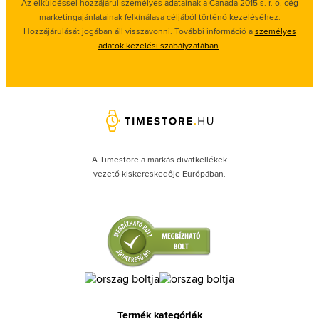
Az elküldéssel hozzájárul személyes adatainak a Canada 2015 s. r. o. cég
marketingajánlatainak felkínálasa céljából történő kezeléséhez.
Hozzájárulását jogában áll visszavonni. További információ a
személyes
adatok kezelési szabályzatában
.
A Timestore a márkás divatkellékek
vezető kiskereskedője Európában.
Termék kategóriák