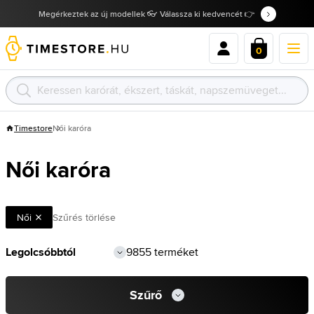
Megérkeztek az új modellek 👓 Válassza ki kedvencét 👉
0
Timestore
Női karóra
Női karóra
Női
Szűrés törlése
9855 terméket
Szűrő