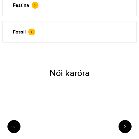
Festina
Fossil
Női karóra