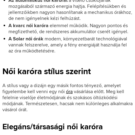
Az automatikus női karórát
a viselő csuklójának
mozgásából származó energia hajtja. Felépítésükben és
jellemzőikben nagyon hasonlítanak a mechanikus órákhoz,
de nem igényelnek kézi felhúzást.
A kvarc női karóra
elemmel működik. Nagyon pontos és
megfizethető, de rendszeres akkumulátor cserét igényel.
A Solar női órák
modern, környezetbarát technológiával
vannak felszerelve, amely a fény energiáját használja fel
az óra működtetésére.
Női karóra stílus szerint
A stílus vagy a dizájn egy másik fontos tényező, amelyet
figyelembe kell venni egy női
óra
vásárlása előtt. Meg kell
felelnie viselője életmódjának és szokásos öltözködési
módjának. Természetesen, hacsak nem különleges alkalmakra
vásárol órát.
Elegáns/társasági női karóra