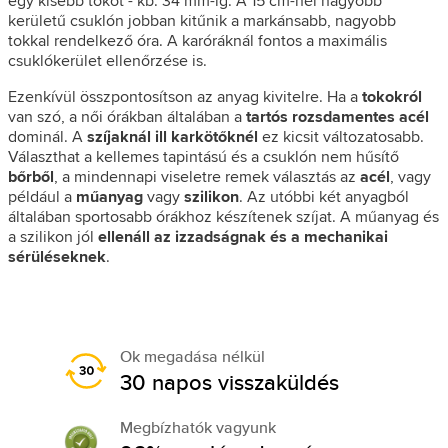
egy kisebb tokot - kb. 34 mm-ig. A 15 cm-nél nagyobb
kerületű csuklón jobban kitűnik a markánsabb, nagyobb
tokkal rendelkező óra. A karóráknál fontos a maximális
csuklókerület ellenőrzése is.
Ezenkívül összpontosítson az anyag kivitelre. Ha a
tokokról
van szó, a női órákban általában a
tartós rozsdamentes acél
dominál. A
szíjaknál ill karkötőknél
ez kicsit változatosabb.
Választhat a kellemes tapintású és a csuklón nem hűsítő
bőrből
, a mindennapi viseletre remek választás az
acél
, vagy
például a
műanyag
vagy
szilikon
. Az utóbbi két anyagból
általában sportosabb órákhoz készítenek szíjat. A műanyag és
a szilikon jól
ellenáll az izzadságnak és a mechanikai
sérüléseknek
.
Ok megadása nélkül
30 napos visszaküldés
Megbízhatók vagyunk