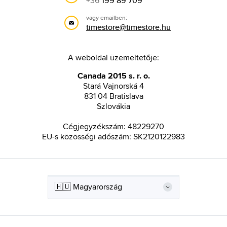
+36
199 89 709
vagy emailben:
timestore@timestore.hu
A weboldal üzemeltetője:
Canada 2015 s. r. o.
Stará Vajnorská 4
831 04 Bratislava
Szlovákia
Cégjegyzékszám: 48229270
EU-s közösségi adószám: SK2120122983