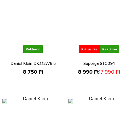
Raktáron
Kiárusítás
Raktáron
Daniel Klein DK.1.12776-5
Superga STC094
8 750 Ft
8 990 Ft
17 990 Ft