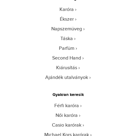
Karóra
Ékszer
Napszemüveg
Táska
Parfüm
Second Hand
Kiárusítás
Ajándék utalványok
Gyakran keresik
Férfi karóra
Női karóra
Casio karórak
Michael Kors karórak