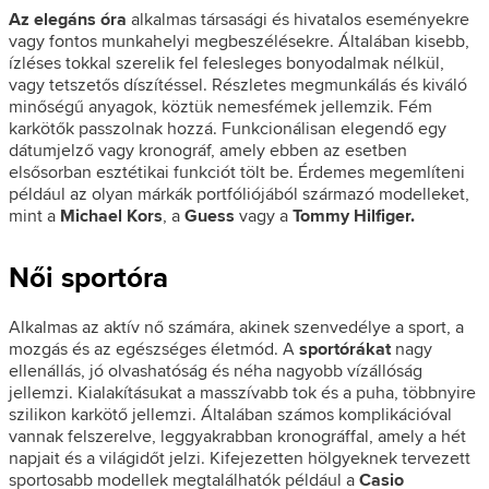
Az elegáns óra
alkalmas társasági és hivatalos eseményekre
vagy fontos munkahelyi megbeszélésekre. Általában kisebb,
ízléses tokkal szerelik fel felesleges bonyodalmak nélkül,
vagy tetszetős díszítéssel. Részletes megmunkálás és kiváló
minőségű anyagok, köztük nemesfémek jellemzik. Fém
karkötők passzolnak hozzá. Funkcionálisan elegendő egy
dátumjelző vagy kronográf, amely ebben az esetben
elsősorban esztétikai funkciót tölt be. Érdemes megemlíteni
például az olyan márkák portfóliójából származó modelleket,
mint a
Michael Kors
, a
Guess
vagy a
Tommy Hilfiger.
Női sportóra
Alkalmas az aktív nő számára, akinek szenvedélye a sport, a
mozgás és az egészséges életmód. A
sportórákat
nagy
ellenállás, jó olvashatóság és néha nagyobb vízállóság
jellemzi. Kialakításukat a masszívabb tok és a puha, többnyire
szilikon karkötő jellemzi. Általában számos komplikációval
vannak felszerelve, leggyakrabban kronográffal, amely a hét
napjait és a világidőt jelzi. Kifejezetten hölgyeknek tervezett
sportosabb modellek megtalálhatók például a
Casio