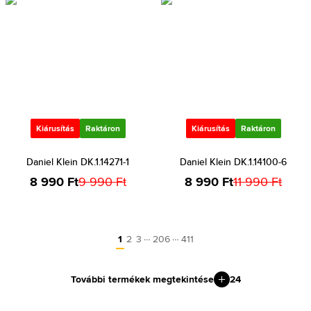
Kiárusítás
Raktáron
Kiárusítás
Raktáron
Daniel Klein DK.1.14271-1
Daniel Klein DK.1.14100-6
8 990 Ft
9 990 Ft
8 990 Ft
11 990 Ft
…
…
1
2
3
206
411
További termékek megtekintése
24