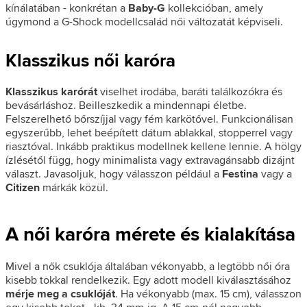
kínálatában - konkrétan a
Baby-G
kollekcióban, amely
úgymond a G-Shock modellcsalád női változatát képviseli.
Klasszikus női karóra
Klasszikus karórát
viselhet irodába, baráti találkozókra és
bevásárláshoz. Beilleszkedik a mindennapi életbe.
Felszerelhető bőrszíjjal vagy fém karkötővel. Funkcionálisan
egyszerűbb, lehet beépített dátum ablakkal, stopperrel vagy
riasztóval. Inkább praktikus modellnek kellene lennie. A hölgy
ízlésétől függ, hogy minimalista vagy extravagánsabb dizájnt
választ. Javasoljuk, hogy válasszon például a
Festina
vagy a
Citizen
márkák közül.
A női karóra mérete és kialakítása
Mivel a nők csuklója általában vékonyabb, a legtöbb női óra
kisebb tokkal rendelkezik. Egy adott modell kiválasztásához
mérje meg a csuklóját
. Ha vékonyabb (max. 15 cm), válasszon