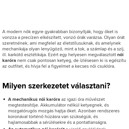
A modern nők egyre gyakrabban bizonyítják, hogy őket is
vonzza a precízen elkészített, vonzó órák varázsa. Olyan órát
szeretnének, ami megfelel az életstílusuknak, és amelynek
mechanikája olyan lenyűgöző, mint a tok, a számlap és a szíj,
ill. karkötő esztétikája. Ezért egy helyesen megválasztott
női
karóra
nem csak pontosan ketyeg, de ízlésesen ki is egészítu
az outfitet, és hívja fel a figyelmet a kecses női csuklóra.
Milyen szerkezetet választani?
A mechanikus női karóra
az igazi óra művészet
megtestesítője. Akkumulátor nélkül ketyegnek, és
mozgatórugós mozgás hajtja őket. Azonban rendszeres
koronával történő húzásra van szükségük, és
hajlamosabbak a sérülésekre és a pontatlanságra.