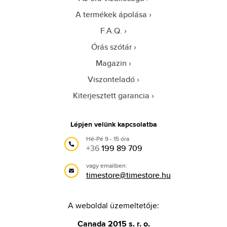
A termékek ápolása
F.A.Q.
Órás szótár
Magazin
Viszonteladó
Kiterjesztett garancia
Lépjen velünk kapcsolatba
Hé-Pé 9 - 15 óra
+36
199 89 709
vagy emailben:
timestore@timestore.hu
A weboldal üzemeltetője:
Canada 2015 s. r. o.