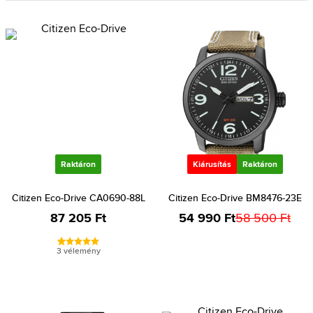
Raktáron
Kiárusítás
Raktáron
Citizen Eco-Drive CA0690-88L
Citizen Eco-Drive BM8476-23E
87 205 Ft
54 990 Ft
58 500 Ft
3 vélemény