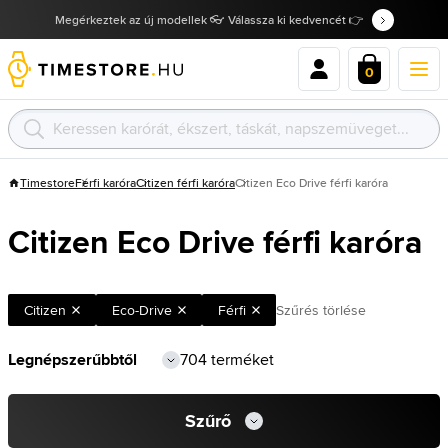
Megérkeztek az új modellek 👓 Válassza ki kedvencét 👉
0
Timestore
Férfi karóra
Citizen férfi karóra
Citizen Eco Drive férfi karóra
Citizen Eco Drive férfi karóra
Citizen
Eco-Drive
Férfi
Szűrés törlése
704 terméket
Szűrő