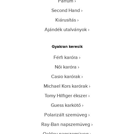
Parfüm
Second Hand
Kiárusítás
Ajándék utalványok
Gyakran keresik
Férfi karóra
Női karóra
Casio karórak
Michael Kors karórak
Tomy Hilfiger ékszer
Guess karkötő
Polarizált szemüveg
Ray-Ban napszemüveg
Oakley napszemüveg