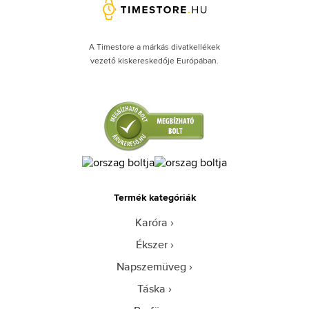
A Timestore a márkás divatkellékek
vezető kiskereskedője Európában.
Termék kategóriák
Karóra
Ékszer
Napszemüveg
Táska