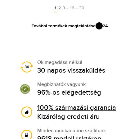
…
…
1
2
3
16
30
További termékek megtekintése
24
Ok megadása nélkül
30 napos visszaküldés
Megbízhatók vagyunk
96%-os elégedettség
100% származási garancia
Kizárólag eredeti áru
Minden munkanapon szállítunk
9618 modell raktáron