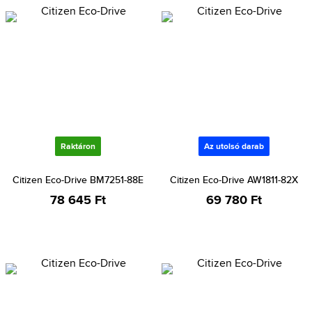
Raktáron
Az utolsó darab
Citizen Eco-Drive BM7251-88E
Citizen Eco-Drive AW1811-82X
78 645 Ft
69 780 Ft