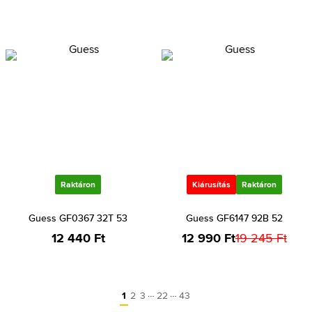
Raktáron
Kiárusítás
Raktáron
Guess GF0367 32T 53
Guess GF6147 92B 52
12 440 Ft
12 990 Ft
19 245 Ft
…
…
1
2
3
22
43