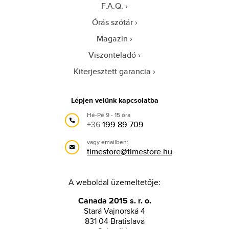
F.A.Q.
Órás szótár
Magazin
Viszonteladó
Kiterjesztett garancia
Lépjen velünk kapcsolatba
Hé-Pé 9 - 15 óra
+36
199 89 709
vagy emailben:
timestore@timestore.hu
A weboldal üzemeltetője:
Canada 2015 s. r. o.
Stará Vajnorská 4
831 04 Bratislava