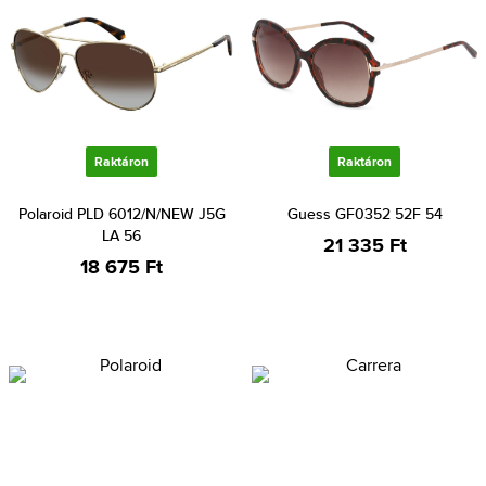
Raktáron
Raktáron
Polaroid PLD 6012/N/NEW J5G
Guess GF0352 52F 54
LA 56
21 335 Ft
18 675 Ft