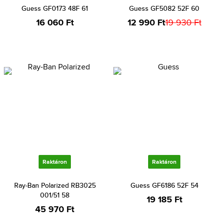
Guess GF0173 48F 61
Guess GF5082 52F 60
16 060 Ft
12 990 Ft
19 930 Ft
Raktáron
Raktáron
Ray-Ban Polarized RB3025
Guess GF6186 52F 54
001/51 58
19 185 Ft
45 970 Ft