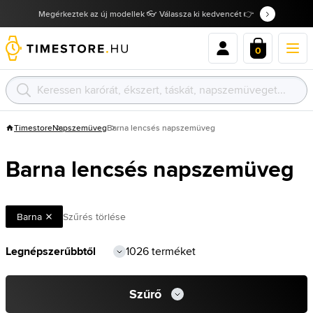
Megérkeztek az új modellek 👓 Válassza ki kedvencét 👉
0
Timestore
Napszemüveg
Barna lencsés napszemüveg
Barna lencsés napszemüveg
Barna
Szűrés törlése
1026 terméket
Szűrő