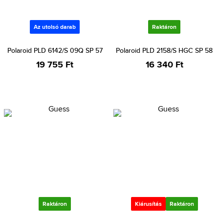
Az utolsó darab
Raktáron
Polaroid PLD 6142/S 09Q SP 57
Polaroid PLD 2158/S HGC SP 58
19 755 Ft
16 340 Ft
Raktáron
Kiárusítás
Raktáron