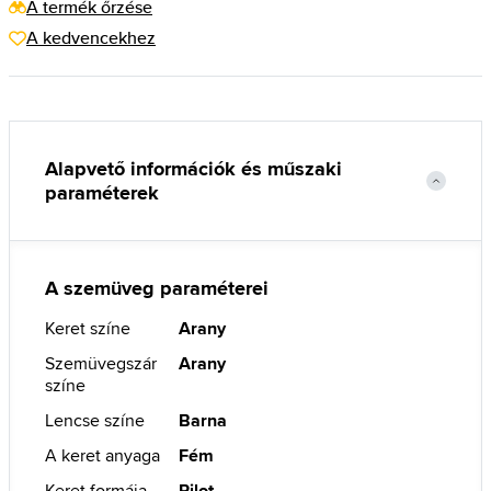
A termék őrzése
A kedvencekhez
Alapvető információk és műszaki
paraméterek
A szemüveg paraméterei
Keret színe
Arany
Szemüvegszár
Arany
színe
Lencse színe
Barna
A keret anyaga
Fém
Keret formája
Pilot