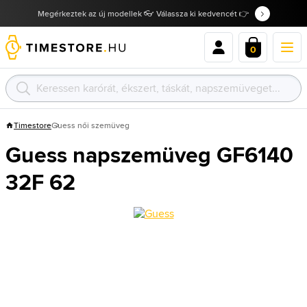
Megérkeztek az új modellek 👓 Válassza ki kedvencét 👉
0
Timestore
Guess női szemüveg
Guess napszemüveg GF6140
32F 62