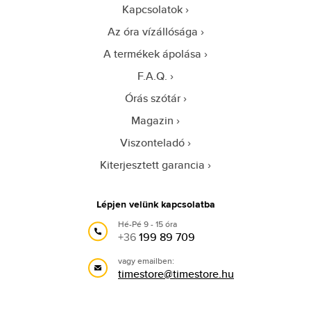
Kapcsolatok
Az óra vízállósága
A termékek ápolása
F.A.Q.
Órás szótár
Magazin
Viszonteladó
Kiterjesztett garancia
Lépjen velünk kapcsolatba
Hé-Pé 9 - 15 óra
+36
199 89 709
vagy emailben:
timestore@timestore.hu