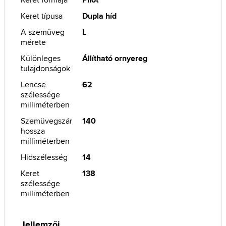
Keret típusa
Dupla híd
A szemüveg
L
mérete
Különleges
Állítható ornyereg
tulajdonságok
Lencse
62
szélessége
milliméterben
Szemüvegszár
140
hossza
milliméterben
Hídszélesség
14
Keret
138
szélessége
milliméterben
Jellemzői