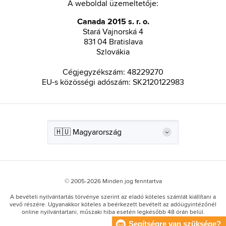
A weboldal üzemeltetője:
Canada 2015 s. r. o.
Stará Vajnorská 4
831 04 Bratislava
Szlovákia
Cégjegyzékszám: 48229270
EU-s közösségi adószám: SK2120122983
© 2005-2026 Minden jog fenntartva
A bevételi nyilvántartás törvénye szerint az eladó köteles számlát kiállítani a
vevő részére. Ugyanakkor köteles a beérkezett bevételt az adóügyintézőnél
online nyilvántartani, műszaki hiba esetén legkésőbb 48 órán belül.
Segítségre van szüksége?