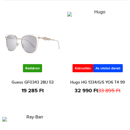
Raktáron
Kiárusítás
Az utolsó darab
Guess GF0343 28U 53
Hugo HG 1334/G/S YO6 T4 99
19 285 Ft
32 990 Ft
33 895 Ft