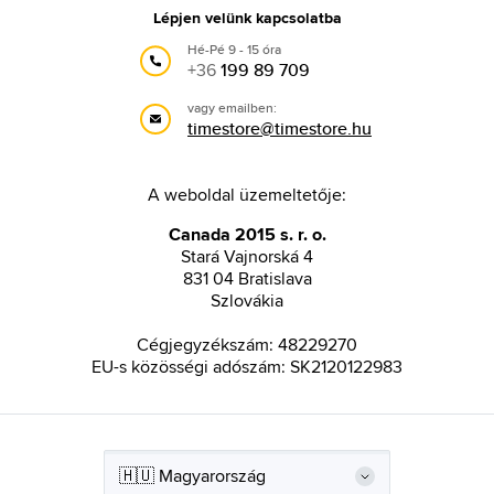
Lépjen velünk kapcsolatba
Hé-Pé 9 - 15 óra
+36
199 89 709
vagy emailben:
timestore@timestore.hu
A weboldal üzemeltetője:
Canada 2015 s. r. o.
Stará Vajnorská 4
831 04 Bratislava
Szlovákia
Cégjegyzékszám: 48229270
EU-s közösségi adószám: SK2120122983