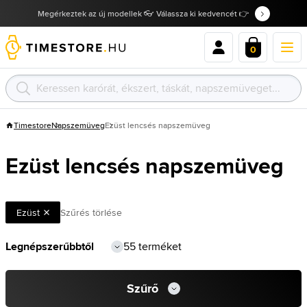
Megérkeztek az új modellek 👓 Válassza ki kedvencét 👉
0
Timestore
Napszemüveg
Ezüst lencsés napszemüveg
Ezüst lencsés napszemüveg
Ezüst
Szűrés törlése
55 terméket
Szűrő