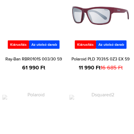
Kiárusítás
Az utolsó darab
Kiárusítás
Az utolsó darab
Ray-Ban RBR0101S 003/30 59
Polaroid PLD 7031/S 0Z3 EX 59
61 990 Ft
11 990 Ft
16 685 Ft