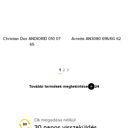
Christian Dior ANDIORID 010 0T
Arnette AN3080 696/6G 62
65
1
2
3
További termékek megtekintése
24
Ok megadása nélkül
30 napos visszaküldés