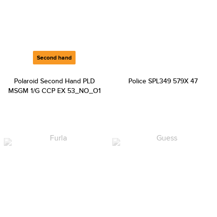
Second hand
Polaroid Second Hand PLD
Police SPL349 579X 47
MSGM 1/G CCP EX 53_NO_O1