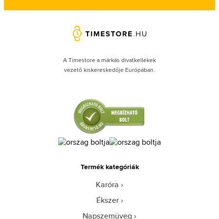
A Timestore a márkás divatkellékek
vezető kiskereskedője Európában.
Termék kategóriák
Karóra
Ékszer
Napszemüveg