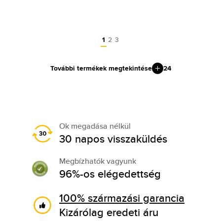
1
2
3
További termékek megtekintése
24
Ok megadása nélkül
30 napos visszaküldés
Megbízhatók vagyunk
96%-os elégedettség
100% származási garancia
Kizárólag eredeti áru