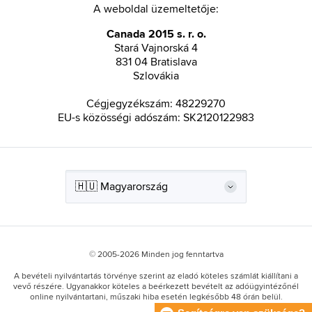
A weboldal üzemeltetője:
Canada 2015 s. r. o.
Stará Vajnorská 4
831 04 Bratislava
Szlovákia
Cégjegyzékszám: 48229270
EU-s közösségi adószám: SK2120122983
© 2005-2026 Minden jog fenntartva
A bevételi nyilvántartás törvénye szerint az eladó köteles számlát kiállítani a
vevő részére. Ugyanakkor köteles a beérkezett bevételt az adóügyintézőnél
online nyilvántartani, műszaki hiba esetén legkésőbb 48 órán belül.