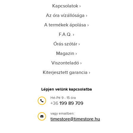
Kapcsolatok
Az óra vízállósága
A termékek ápolása
F.A.Q.
Órás szótár
Magazin
Viszonteladó
Kiterjesztett garancia
Lépjen velünk kapcsolatba
Hé-Pé 9 - 15 óra
+36
199 89 709
vagy emailben:
timestore@timestore.hu