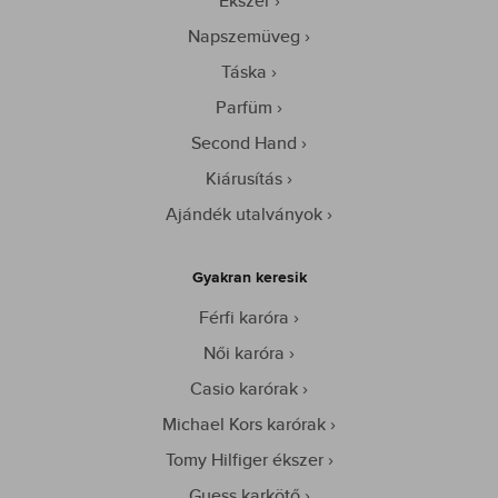
Ékszer
Napszemüveg
Táska
Parfüm
Second Hand
Kiárusítás
Ajándék utalványok
Gyakran keresik
Férfi karóra
Női karóra
Casio karórak
Michael Kors karórak
Tomy Hilfiger ékszer
Guess karkötő