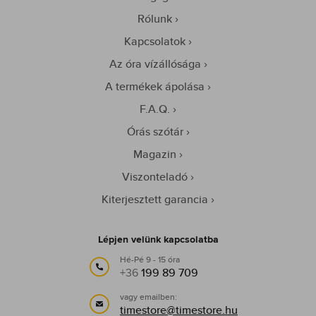
Rólunk
Kapcsolatok
Az óra vízállósága
A termékek ápolása
F.A.Q.
Órás szótár
Magazin
Viszonteladó
Kiterjesztett garancia
Lépjen velünk kapcsolatba
Hé-Pé 9 - 15 óra
+36
199 89 709
vagy emailben:
timestore@timestore.hu