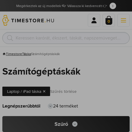
Megérkeztek az új modellek 👓 Válassza ki kedvencét 👉
0
Timestore
Táska
Számítógéptáskák
Számítógéptáskák
Laptop / iPad táska
Szűrés törlése
24 terméket
Szűrő