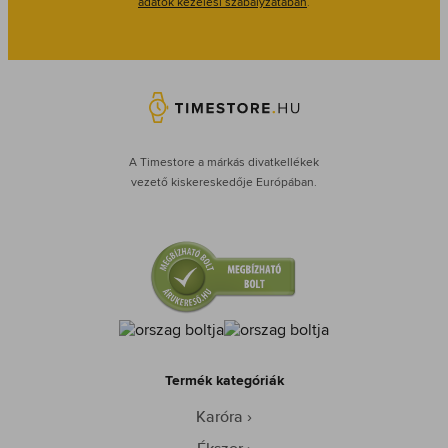
adatok kezelési szabályzatában
.
A Timestore a márkás divatkellékek
vezető kiskereskedője Európában.
Termék kategóriák
Karóra