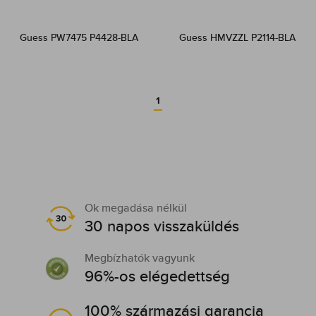
Guess PW7475 P4428-BLA
Guess HMVZZL P2114-BLA
1
Ok megadása nélkül
30 napos visszaküldés
Megbízhatók vagyunk
96%-os elégedettség
100% származási garancia