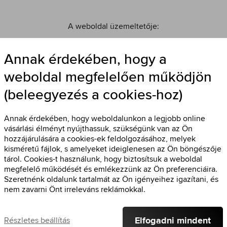
A weboldal üzemeltetője:
Canada 2015 s. r. o.
Stará Vajnorská 4
Annak érdekében, hogy a
831 04 Bratislava
weboldal megfelelően működjön
Szlovákia
(beleegyezés a cookies-hoz)
Cégjegyzékszám: 48229270
EU-s közösségi adószám: SK2120122983
Annak érdekében, hogy weboldalunkon a legjobb online
vásárlási élményt nyújthassuk, szükségünk van az Ön
hozzájárulására a cookies-ek feldolgozásához, melyek
kisméretű fájlok, s amelyeket ideiglenesen az Ön böngészője
tárol. Cookies-t használunk, hogy biztosítsuk a weboldal
megfelelő működését és emlékezzünk az Ön preferenciáira.
Szeretnénk oldalunk tartalmát az Ön igényeihez igazítani, és
nem zavarni Önt irreleváns reklámokkal.
© 2005-2026 Minden jog fenntartva
Elfogadni mindent
Részletes beállítás
A bevételi nyilvántartás törvénye szerint az eladó köteles számlát kiállítani a