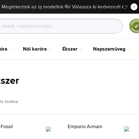
Megérkeztek az új modellek 👓 Válassza ki kedvencét 👉
róra
Női karóra
Ékszer
Napszemüveg
szer
és törlése