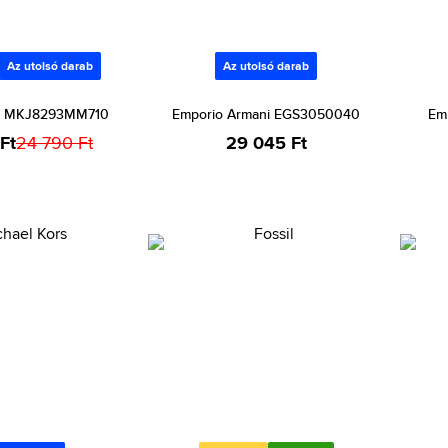
Az utolsó darab
Az utolsó darab
rs MKJ8293MM710
Emporio Armani EGS3050040
Em
Ft
24 790 Ft
29 045 Ft