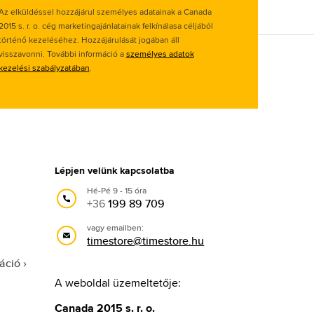
Az elküldéssel hozzájárul személyes adatainak a Canada
2015 s. r. o. cég marketingajánlatainak felkínálasa céljából
történő kezeléséhez. Hozzájárulását jogában áll
visszavonni. További információ a
személyes adatok
kezelési szabályzatában
.
Lépjen velünk kapcsolatba
Hé-Pé 9 - 15 óra
+36
199 89 709
vagy emailben:
timestore@timestore.hu
áció
A weboldal üzemeltetője:
Canada 2015 s. r. o.