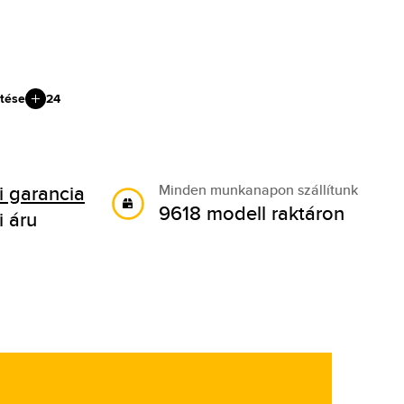
tése
24
 garancia
Minden munkanapon szállítunk
9618 modell raktáron
i áru