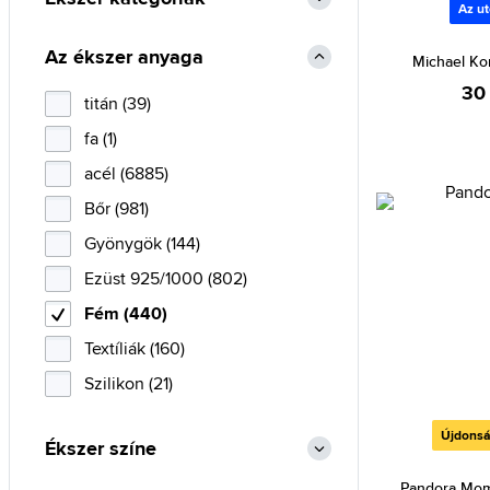
Az ut
Az ékszer anyaga
Michael K
30
titán (39)
fa (1)
acél (6885)
Bőr (981)
Gyönygök (144)
Ezüst 925/1000 (802)
Fém (440)
Textíliák (160)
Szilikon (21)
Újdons
Ékszer színe
Pandora Mo