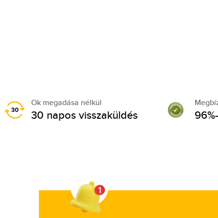
Ok megadása nélkül
Megbí
30 napos visszaküldés
96%-