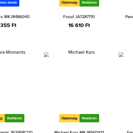
olsó darab
Újdonság
Raktáron
ors MKJ8486040
Fossil JA7287710
Pan
 355 Ft
16 610 Ft
ág
Raktáron
Újdonság
Raktáron
ments 763958C00
Michael Kors MKJ8560931
Em