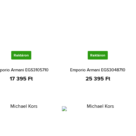
Raktáron
Raktáron
porio Armani EGS3105710
Emporio Armani EGS3048710
17 395 Ft
25 395 Ft