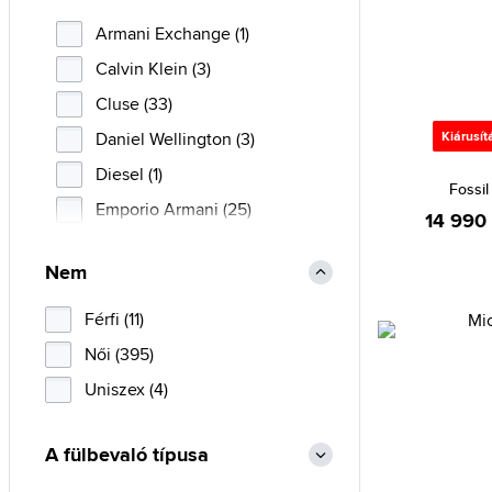
Armani Exchange (1)
Calvin Klein (3)
Cluse (33)
Daniel Wellington (3)
Kiárusít
Diesel (1)
Fossi
Emporio Armani (25)
14 990 
Fossil (33)
Nem
Guess (18)
Michael Kors (32)
Férfi (11)
Olivia Burton (5)
Női (395)
Pandora (16)
Uniszex (4)
Police (13)
A fülbevaló típusa
Skagen (2)
Swarovski (249)