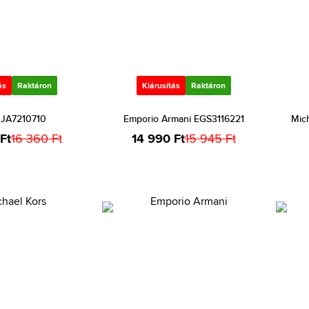
ás
Raktáron
Kiárusítás
Raktáron
l JA7210710
Emporio Armani EGS3116221
Mic
Ft
16 360 Ft
14 990 Ft
15 945 Ft