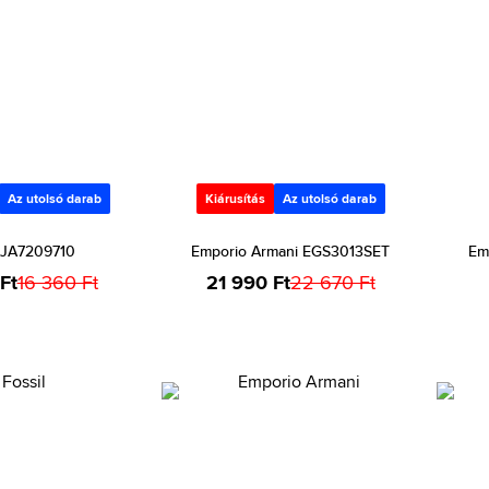
Az utolsó darab
Kiárusítás
Az utolsó darab
l JA7209710
Emporio Armani EGS3013SET
Em
Ft
16 360 Ft
21 990 Ft
22 670 Ft