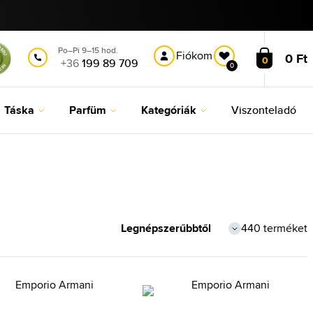
Po–Pi 9–15 hod.
Fiókom
0 Ft
0
+36
199 89 709
0
Táska
Parfüm
Kategóriák
Viszonteladó
440 terméket