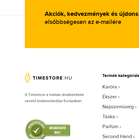
Akciók, kedvezmények és újdon
elsőbbségesen az e-mailére
Termék kategóriá
Karóra
A Timestore a márkás divatkellékek
Ékszer
vezető kiskereskedője Európában.
Napszemüveg
Táska
Parfüm
Second Hand