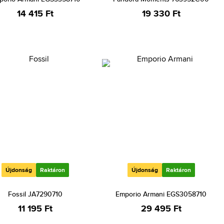
14 415 Ft
19 330 Ft
Újdonság
Raktáron
Újdonság
Raktáron
Fossil JA7290710
Emporio Armani EGS3058710
11 195 Ft
29 495 Ft