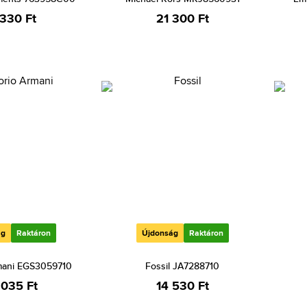
 330 Ft
21 300 Ft
ág
Raktáron
Újdonság
Raktáron
mani EGS3059710
Fossil JA7288710
 035 Ft
14 530 Ft