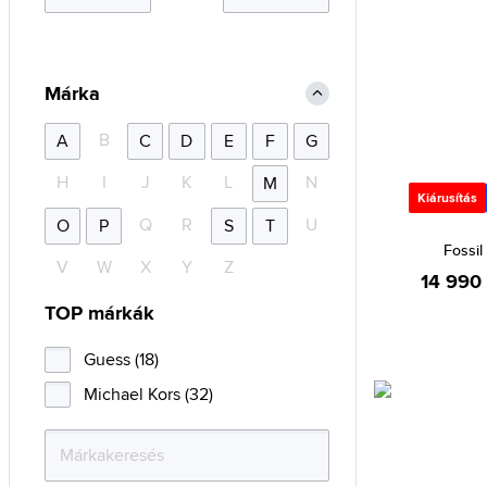
Márka
B
A
C
D
E
F
G
H
I
J
K
L
N
M
Kiárusítás
Q
R
U
O
P
S
T
Fossi
V
W
X
Y
Z
14 990 
TOP márkák
Guess (18)
Michael Kors (32)