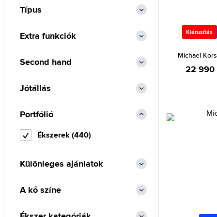
Típus
Tommy Hilfiger (6)
Kiárusítás
Extra funkciók
Michael Ko
Second hand
22 990 
Jótállás
Portfólió
Ékszerek (440)
Különleges ajánlatok
A kő színe
Ékszer kategóriák