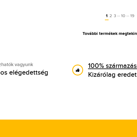
…
…
1
2
3
10
19
További termékek megtekin
100% származási
zhatók vagyunk
os elégedettség
Kizárólag eredet