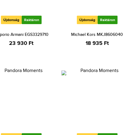
Újdonság
Raktáron
Újdonság
Raktáron
porio Armani EGS3329710
Michael Kors MKJ8606040
23 930 Ft
18 935 Ft