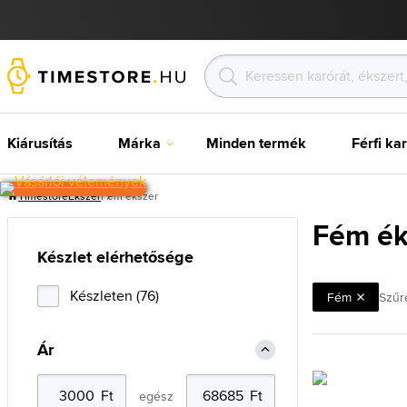
Kiárusítás
Márka
Minden termék
Férfi ka
Timestore
Ékszer
Fém ékszer
Fém ék
Készlet elérhetősége
Készleten (76)
Fém
Szűr
Ár
egész