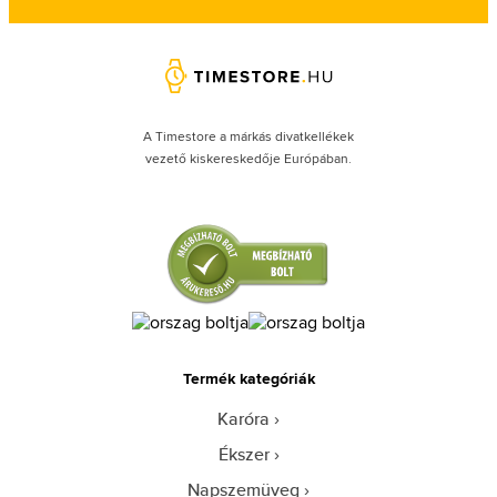
A Timestore a márkás divatkellékek
vezető kiskereskedője Európában.
Termék kategóriák
Karóra
Ékszer
Napszemüveg