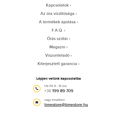
Kapcsolatok
Az óra vízállósága
A termékek ápolása
F.A.Q.
Órás szótár
Magazin
Viszonteladó
Kiterjesztett garancia
Lépjen velünk kapcsolatba
Hé-Pé 9 - 15 óra
+36
199 89 709
vagy emailben:
timestore@timestore.hu