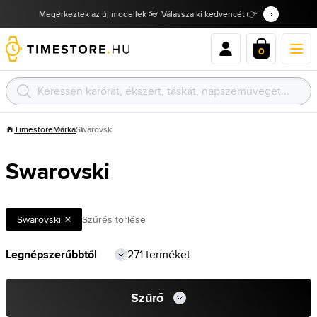
Megérkeztek az új modellek 👓 Válassza ki kedvencét 👉
0
Timestore
Márka
Swarovski
Swarovski
Swarovski
Szűrés törlése
271 terméket
Szűrő