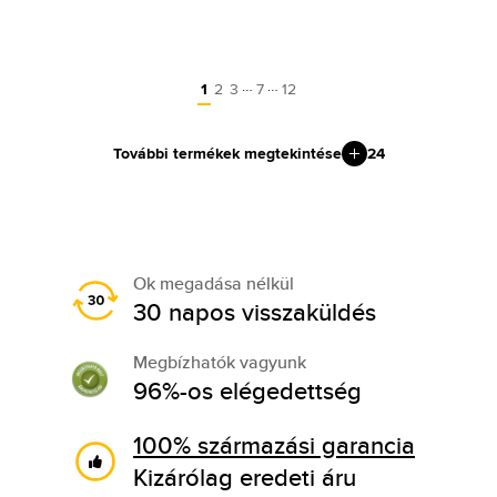
…
…
1
2
3
7
12
További termékek megtekintése
24
Ok megadása nélkül
30 napos visszaküldés
Megbízhatók vagyunk
96%-os elégedettség
100% származási garancia
Kizárólag eredeti áru