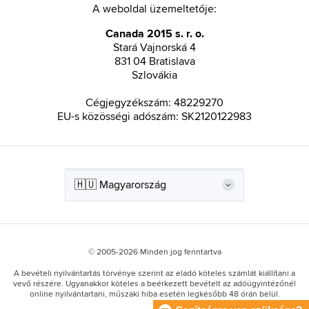
A weboldal üzemeltetője:
Canada 2015 s. r. o.
Stará Vajnorská 4
831 04 Bratislava
Szlovákia
Cégjegyzékszám: 48229270
EU-s közösségi adószám: SK2120122983
© 2005-2026 Minden jog fenntartva
A bevételi nyilvántartás törvénye szerint az eladó köteles számlát kiállítani a
vevő részére. Ugyanakkor köteles a beérkezett bevételt az adóügyintézőnél
online nyilvántartani, műszaki hiba esetén legkésőbb 48 órán belül.