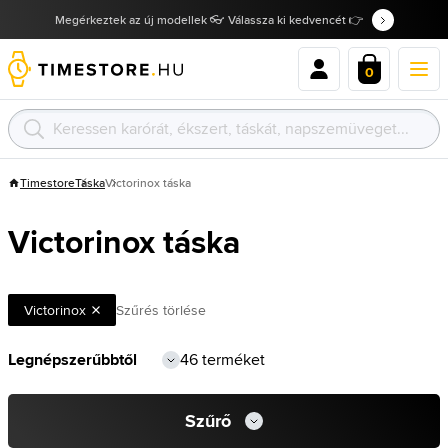
Megérkeztek az új modellek 👓 Válassza ki kedvencét 👉
0
Timestore
Táska
Victorinox táska
Victorinox táska
Victorinox
Szűrés törlése
46 terméket
Szűrő