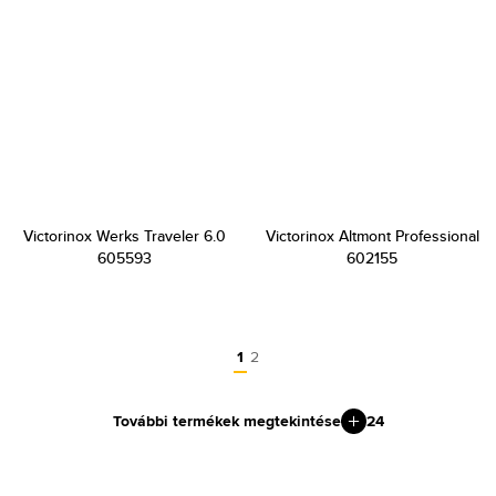
Victorinox Werks Traveler 6.0
Victorinox Altmont Professional
605593
602155
1
2
További termékek megtekintése
24