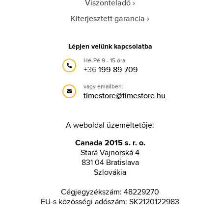
Viszonteladó
Kiterjesztett garancia
Lépjen velünk kapcsolatba
Hé-Pé 9 - 15 óra
+36
199 89 709
vagy emailben:
timestore@timestore.hu
A weboldal üzemeltetője:
Canada 2015 s. r. o.
Stará Vajnorská 4
831 04 Bratislava
Szlovákia
Cégjegyzékszám: 48229270
EU-s közösségi adószám: SK2120122983