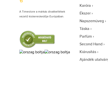
Karóra
A Timestore a márkás divatkellékek
Ékszer
vezető kiskereskedője Európában.
Napszemüveg
Táska
Parfüm
Second Hand
Kiárusítás
Ajándék utalván