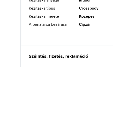
Kézitáska anyaga
Műbőr
Kézitáska típus
Crossbody
Kézitáska mérete
Közepes
A pénztárca bezárása
Cipzár
Szállítás, fizetés, reklamáció