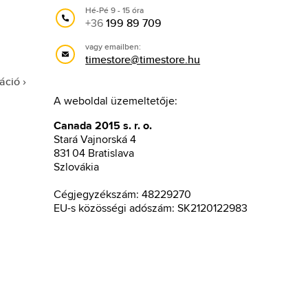
Hé-Pé 9 - 15 óra
+36
199 89 709
vagy emailben:
timestore@timestore.hu
áció
A weboldal üzemeltetője:
Canada 2015 s. r. o.
Stará Vajnorská 4
831 04 Bratislava
Szlovákia
Cégjegyzékszám: 48229270
EU-s közösségi adószám: SK2120122983