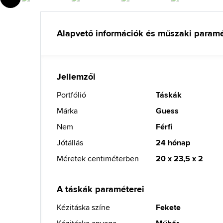
Alapvető információk és műszaki param
Jellemzői
Portfólió
Táskák
Márka
Guess
Nem
Férfi
Jótállás
24 hónap
Méretek centiméterben
20 x 23,5 x 2
A táskák paraméterei
Kézitáska színe
Fekete