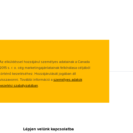
Az elküldéssel hozzájárul személyes adatainak a Canada
2015 s. r. o. cég marketingajánlatainak felkínálasa céljából
történő kezeléséhez. Hozzájárulását jogában áll
visszavonni. További információ a
személyes adatok
kezelési szabályzatában
.
Lépjen velünk kapcsolatba