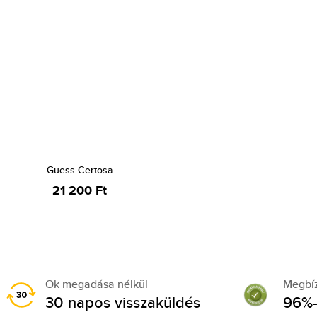
Guess Certosa
21 200 Ft
Ok megadása nélkül
Megbí
30 napos visszaküldés
96%-