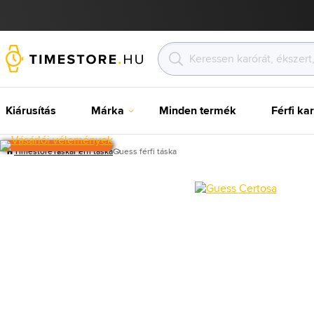
Kiárusítás
Márka
Minden termék
Férfi ka
Timestore
Táska
Férfi táska
Guess férfi táska