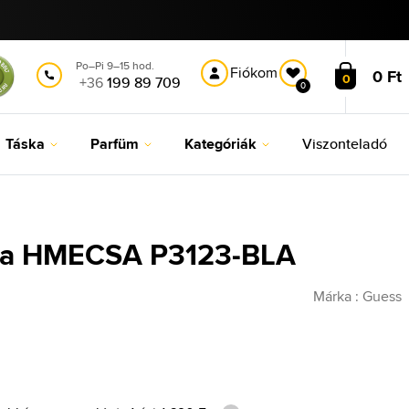
Po–Pi 9–15 hod.
Fiókom
0 Ft
0
+36
199 89 709
0
Táska
Parfüm
Kategóriák
Viszonteladó
ska HMECSA P3123-BLA
Márka :
Guess