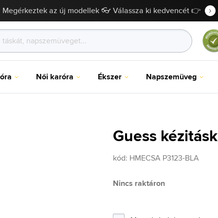
Megérkeztek az új modellek 👓 Válassza ki kedvencét 👉
róra
Női karóra
Ékszer
Napszemüveg
Guess kézitá
kód:
HMECSA P3123-BLA
Nincs raktáron