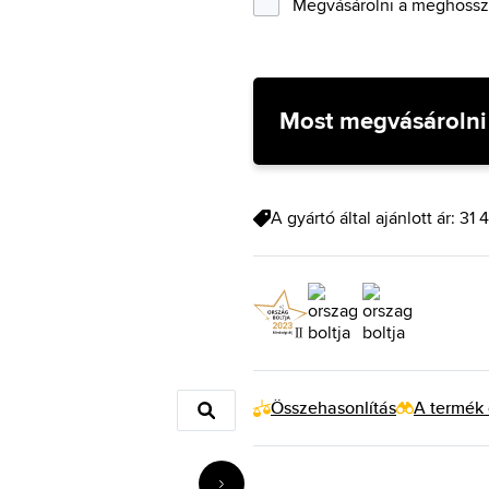
Megvásárolni a meghosszab
Most megvásárolni
A gyártó által ajánlott ár: 31
Összehasonlítás
A termék 