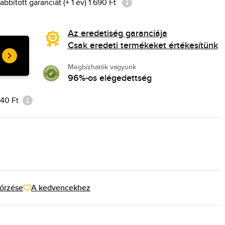
bított garanciát (+ 1 év) 1 690 Ft
Az eredetiség garanciája
Csak eredeti termékeket értékesítünk
Megbízhatók vagyunk
96%-os elégedettség
 440 Ft
őrzése
A kedvencekhez