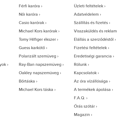
Férfi karóra
Üzleti feltételek
Női karóra
Adatvédelem
Casio karórak
Szállítás és fizetés
Michael Kors karórak
Visszaküldés és reklam
Tomy Hilfiger ékszer
Elállás a szerződéstől
Guess karkötő
Fizetési feltételek
Polarizált szemüveg
Eredetiségi garancia
yok
Ray-Ban napszemüveg
Rólunk
Oakley napszemüveg
Kapcsolatok
Bőrtáska
Az óra vízállósága
Michael Kors táska
A termékek ápolása
F.A.Q.
Órás szótár
Magazin