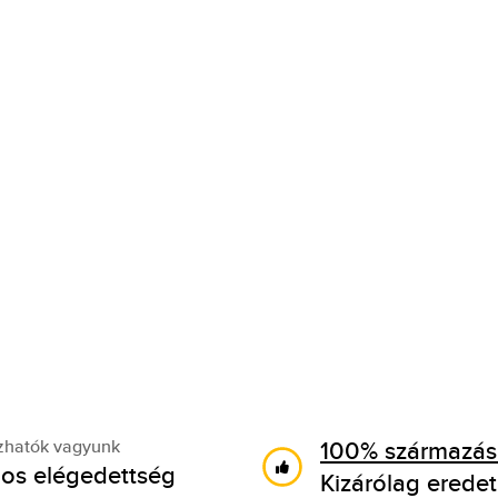
100% származási
zhatók vagyunk
os elégedettség
Kizárólag eredet