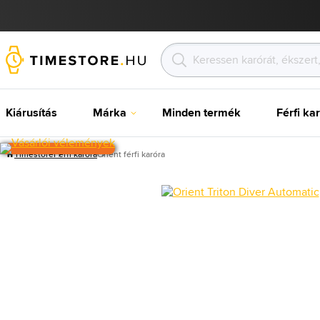
Kiárusítás
Márka
Minden termék
Férfi ka
Timestore
Férfi karóra
Orient férfi karóra