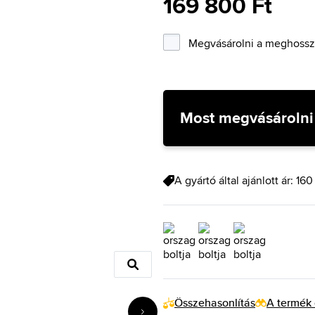
169 800 Ft
Megvásárolni a meghosszab
Most megvásárolni
A gyártó által ajánlott ár: 16
Összehasonlítás
A termék 