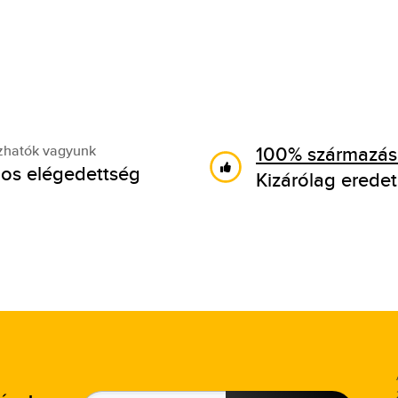
100% származási
zhatók vagyunk
os elégedettség
Kizárólag eredet