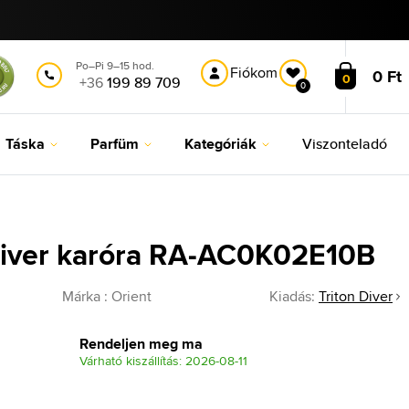
Po–Pi 9–15 hod.
Fiókom
0 Ft
0
+36
199 89 709
0
Táska
Parfüm
Kategóriák
Viszonteladó
 Diver karóra RA-AC0K02E10B
Márka :
Orient
Kiadás:
Triton Diver
Rendeljen meg ma
Várható kiszállítás: 2026-08-11