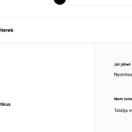
éterek
Jól jöhet
Nyomtass
Nem ismer
tikus
Találja 