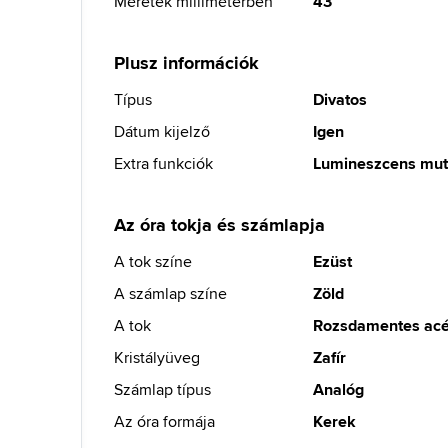
Méretek milliméterben
43
Plusz információk
Típus
Divatos
Dátum kijelző
Igen
Extra funkciók
Lumineszcens mut
Az óra tokja és számlapja
A tok színe
Ezüst
A számlap színe
Zöld
A tok
Rozsdamentes acé
Kristályüveg
Zafír
Számlap típus
Analóg
Az óra formája
Kerek