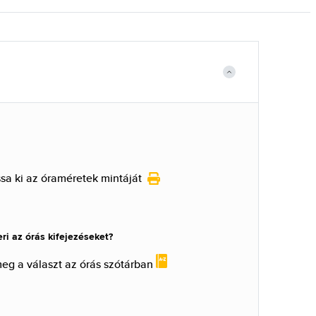
a ki az óraméretek mintáját
i az órás kifejezéseket?
meg a választ az órás szótárban