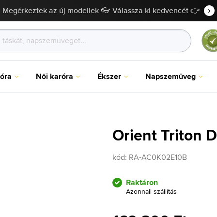
Megérkeztek az új modellek 👓 Válassza ki kedvencét 👉
róra
Női karóra
Ékszer
Napszemüveg
Orient Triton
kód:
RA-AC0K02E10B
Raktáron
Azonnali szállítás