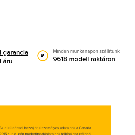
 garancia
Minden munkanapon szállítunk
9618 modell raktáron
i áru
Az elküldéssel hozzájárul személyes adatainak a Canada
2015 s. r. o. cég marketingajánlatainak felkínálasa céljából