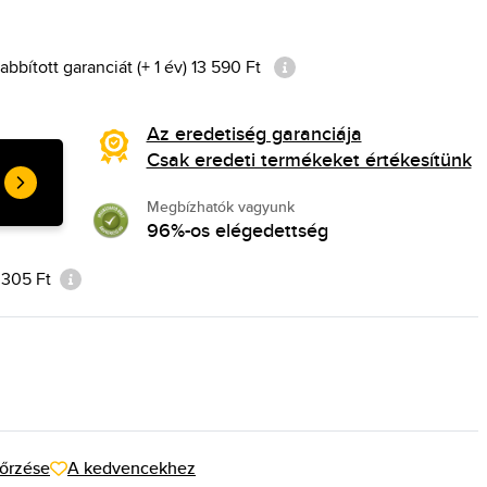
bított garanciát (+ 1 év) 13 590 Ft
Az eredetiség garanciája
Csak eredeti termékeket értékesítünk
Megbízhatók vagyunk
96%-os elégedettség
0 305 Ft
őrzése
A kedvencekhez