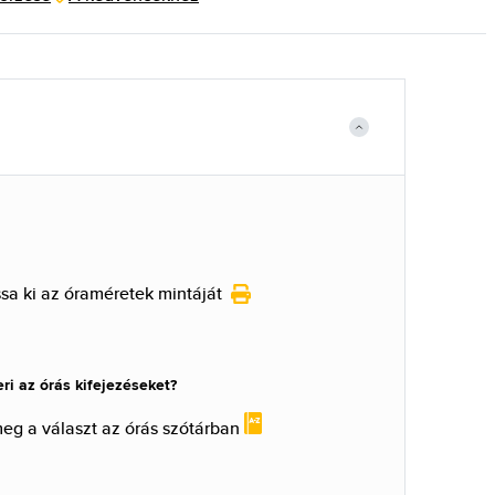
a ki az óraméretek mintáját
i az órás kifejezéseket?
meg a választ az órás szótárban