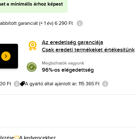
hat a minimális árhoz képest
bított garanciát (+ 1 év) 6 290 Ft
Az eredetiség garanciája
Csak eredeti termékeket értékesítünk
Megbízhatók vagyunk
96%-os elégedettség
900 Ft
A gyártó által ajánlott ár: 115 365 Ft
őrzése
A kedvencekhez