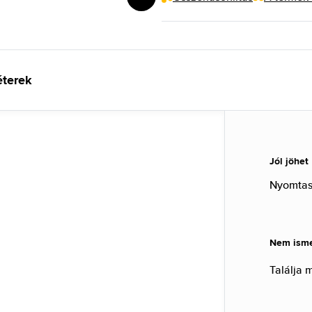
éterek
Jól jöhet
Nyomtass
Nem ismer
Találja 