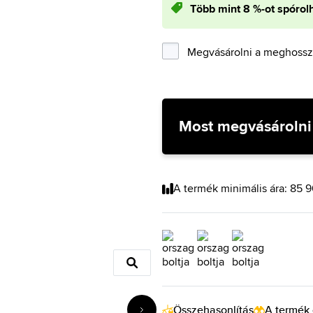
Több mint 8 %-ot spórol
Megvásárolni a meghosszab
Most megvásárolni
A termék minimális ára: 85 
Összehasonlítás
A termék 