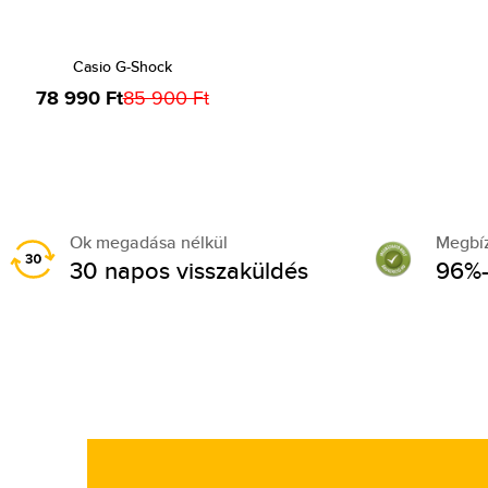
Casio G-Shock
78 990 Ft
85 900 Ft
Ok megadása nélkül
Megbí
30 napos visszaküldés
96%-