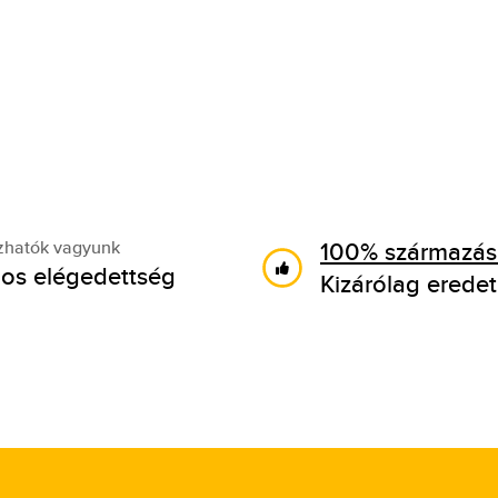
100% származási
zhatók vagyunk
os elégedettség
Kizárólag eredet