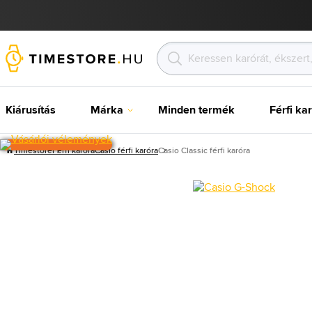
Kiárusítás
Márka
Minden termék
Férfi ka
Timestore
Férfi karóra
Casio férfi karóra
Casio Classic férfi karóra