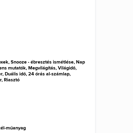
xek, Snooze - ébresztés ismétlése, Nap
ens mutatók, Megvilágítás, Világidő,
r, Duális idő, 24 órás al-számlap,
, Riasztó
cél-műanyag