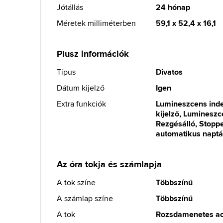
Jótállás
24 hónap
Méretek milliméterben
59,1 x 52,4 x 16,1
Plusz információk
Típus
Divatos
Dátum kijelző
Igen
Extra funkciók
Lumineszcens inde
kijelző, Lumineszc
Rezgésálló, Stoppe
automatikus naptár
Az óra tokja és számlapja
A tok színe
Többszínű
A számlap színe
Többszínű
A tok
Rozsdamenetes a