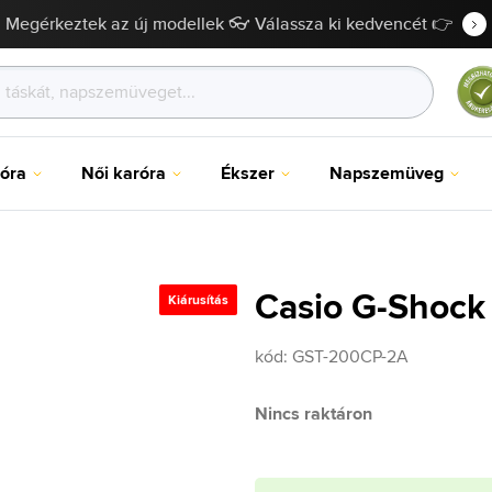
Megérkeztek az új modellek 👓 Válassza ki kedvencét 👉
róra
Női karóra
Ékszer
Napszemüveg
Casio G-Shock
Kiárusítás
kód:
GST-200CP-2A
Nincs raktáron