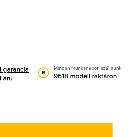
 garancia
Minden munkanapon szállítunk
9618 modell raktáron
i áru