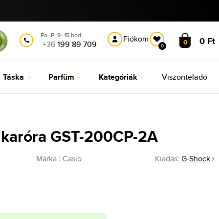
Po–Pi 9–15 hod.
Fiókom
0 Ft
0
+36
199 89 709
0
Táska
Parfüm
Kategóriák
Viszonteladó
 karóra GST-200CP-2A
Márka :
Casio
Kiadás:
G-Shock