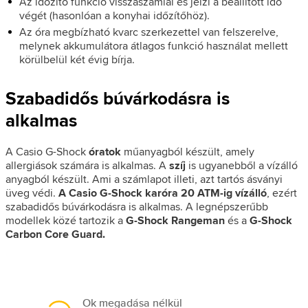
Az időzítő funkció visszaszámlál és jelzi a beállított idő
végét (hasonlóan a konyhai időzítőhöz).
Az óra megbízható kvarc szerkezettel van felszerelve,
melynek akkumulátora átlagos funkció használat mellett
körülbelül két évig bírja.
Szabadidős búvárkodásra is
alkalmas
A Casio G-Shock
óratok
műanyagból készült, amely
allergiások számára is alkalmas. A
szíj
is ugyanebből a vízálló
anyagból készült. Ami a számlapot illeti, azt tartós ásványi
üveg védi.
A Casio G-Shock karóra 20 ATM-ig vízálló
, ezért
szabadidős búvárkodásra is alkalmas. A legnépszerűbb
modellek közé tartozik a
G-Shock Rangeman
és a
G-Shock
Carbon Core Guard.
Ok megadása nélkül