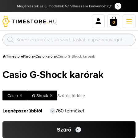
Megérkeztek az új modellek 👓 Válassza ki kedvencét 👉
0
Timestore
Karórak
Casio karórak
Casio G-Shock karórak
Casio G-Shock karórak
Casio
G-Shock
Szűrés törlése
760 terméket
Szűrő