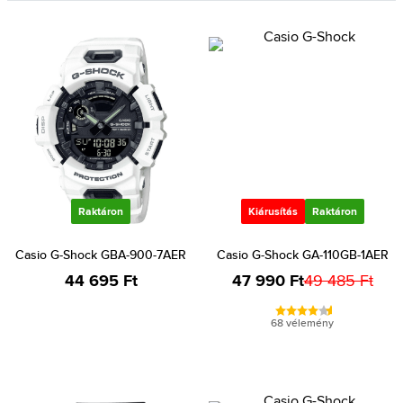
Raktáron
Kiárusítás
Raktáron
Casio G-Shock GBA-900-7AER
Casio G-Shock GA-110GB-1AER
44 695 Ft
47 990 Ft
49 485 Ft
68 vélemény