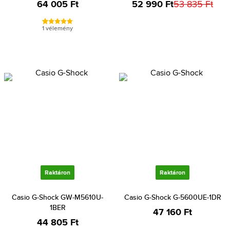
64 005 Ft
52 990 Ft
53 835 Ft
1 vélemény
Raktáron
Raktáron
Casio G-Shock GW-M5610U-
Casio G-Shock G-5600UE-1DR
1BER
47 160 Ft
44 805 Ft