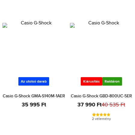
Az utolsó darab
Kiárusítás
Raktáron
Casio G-Shock GMA-S140M-1AER
Casio G-Shock GBD-800UC-5ER
35 995 Ft
37 990 Ft
40 535 Ft
2 vélemény