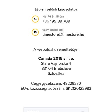
Lépjen velünk kapcsolatba
Hé-Pé 9 - 15 óra
+36
199 89 709
vagy emailben:
timestore@timestore.hu
A weboldal üzemeltetője:
Canada 2015 s. r. o.
Stará Vajnorská 4
831 04 Bratislava
Szlovákia
Cégjegyzékszám: 48229270
EU-s közösségi adószám: SK2120122983