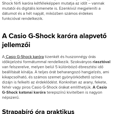
Shock férfi karóra kétféleképpen mutatja az időt – vannak
mutatói és digitális kimenete is. Ezenkívül megjeleníti a
dátumot és a hét napját, miközben számos érdekes
funkcióval rendelkezik.
A Casio G-Shock karóra alapvető
jellemzői
A
Casio G-Shock karóra
tizenkét és huszonnégy órás
időkijelzési formátummal rendelkezik. Szokványos
riasztóval
van felszerelve, melyen belül 5 különböző ébresztési idő
beállítását kínálja. A teljes órát beharangozó hangjelzés, ami
kikapcsolható, és számos szemet gyönyörködtető színes
dizájn is felkelti az érdeklődést. Konkrétan az arany, fekete,
fehér vagy piros Casio G-Shock órákat említhetjük.
A Casio
G-Shock katonai karóra
terepszínű kivitelben is nagyon
népszerű.
Strapabíró óra praktikus