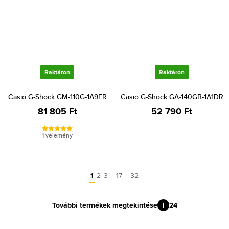
Raktáron
Raktáron
Casio G-Shock GM-110G-1A9ER
Casio G-Shock GA-140GB-1A1DR
81 805 Ft
52 790 Ft
1 vélemény
…
…
1
2
3
17
32
További termékek megtekintése
24