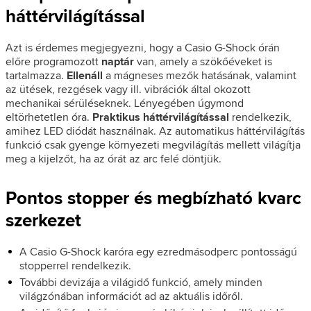
háttérvilágítással
Azt is érdemes megjegyezni, hogy a Casio G-Shock órán
előre programozott
naptár
van, amely a szökőéveket is
tartalmazza.
Ellenáll
a mágneses mezők hatásának, valamint
az ütések, rezgések vagy ill. vibrációk által okozott
mechanikai sérüléseknek. Lényegében úgymond
eltörhetetlen óra.
Praktikus háttérvilágítással
rendelkezik,
amihez LED diódát használnak. Az automatikus háttérvilágítás
funkció csak gyenge környezeti megvilágítás mellett világítja
meg a kijelzőt, ha az órát az arc felé döntjük.
Pontos stopper és megbízható kvarc
szerkezet
A Casio G-Shock karóra egy ezredmásodperc pontosságú
stopperrel rendelkezik.
További devizája a világidő funkció, amely minden
világzónában információt ad az aktuális időről.