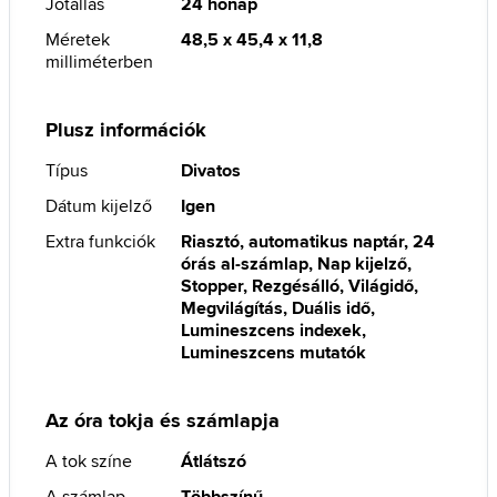
Jótállás
24 hónap
Méretek
48,5 x 45,4 x 11,8
milliméterben
Plusz információk
Típus
Divatos
Dátum kijelző
Igen
Extra funkciók
Riasztó, automatikus naptár, 24
órás al-számlap, Nap kijelző,
Stopper, Rezgésálló, Világidő,
Megvilágítás, Duális idő,
Lumineszcens indexek,
Lumineszcens mutatók
Az óra tokja és számlapja
A tok színe
Átlátszó
A számlap
Többszínű