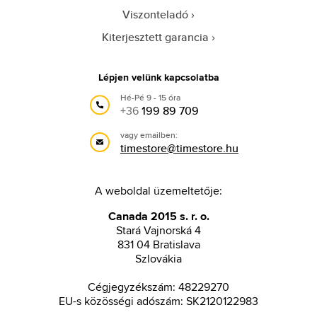
Viszonteladó
Kiterjesztett garancia
Lépjen velünk kapcsolatba
Hé-Pé 9 - 15 óra
+36
199 89 709
vagy emailben:
timestore@timestore.hu
A weboldal üzemeltetője:
Canada 2015 s. r. o.
Stará Vajnorská 4
831 04 Bratislava
Szlovákia
Cégjegyzékszám: 48229270
EU-s közösségi adószám: SK2120122983