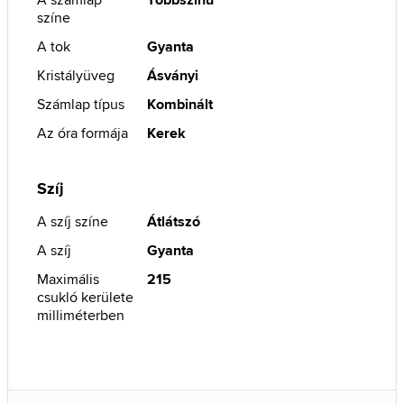
színe
A tok
Gyanta
Kristályüveg
Ásványi
Számlap típus
Kombinált
Az óra formája
Kerek
Szíj
A szíj színe
Átlátszó
A szíj
Gyanta
Maximális
215
csukló kerülete
milliméterben