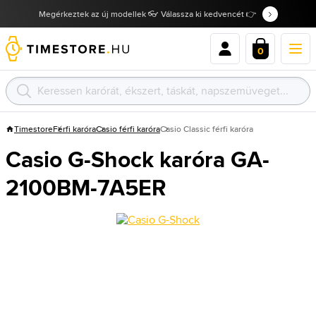
Megérkeztek az új modellek 👓 Válassza ki kedvencét 👉
0
Timestore
Férfi karóra
Casio férfi karóra
Casio Classic férfi karóra
Casio G-Shock karóra GA-
2100BM-7A5ER