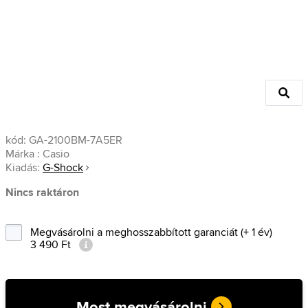
kód:
GA-2100BM-7A5ER
Márka :
Casio
Kiadás:
G-Shock
Nincs raktáron
Megvásárolni a meghosszabbított garanciát (+ 1 év)
3 490 Ft
Most megvásárolni