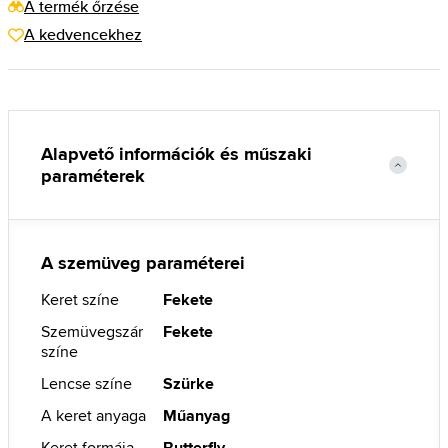
A termék őrzése
A kedvencekhez
Alapvető információk és műszaki
paraméterek
A szemüveg paraméterei
Keret színe
Fekete
Szemüvegszár
Fekete
színe
Lencse színe
Szürke
A keret anyaga
Műanyag
Keret formája
Butterfly