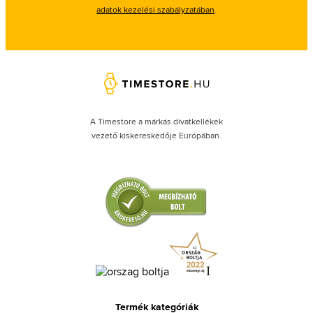
adatok kezelési szabályzatában
.
A Timestore a márkás divatkellékek
vezető kiskereskedője Európában.
Termék kategóriák