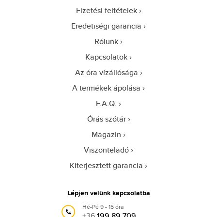
Fizetési feltételek
Eredetiségi garancia
Rólunk
Kapcsolatok
Az óra vízállósága
A termékek ápolása
F.A.Q.
Órás szótár
Magazin
Viszonteladó
Kiterjesztett garancia
Lépjen velünk kapcsolatba
Hé-Pé 9 - 15 óra
+36
199 89 709