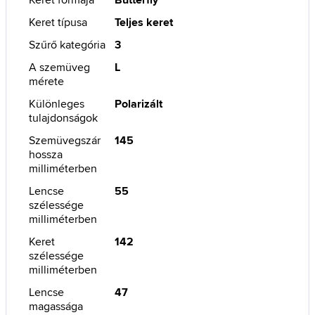
Keret típusa
Teljes keret
Szűrő kategória
3
A szemüveg
L
mérete
Különleges
Polarizált
tulajdonságok
Szemüvegszár
145
hossza
milliméterben
Lencse
55
szélessége
milliméterben
Keret
142
szélessége
milliméterben
Lencse
47
magassága