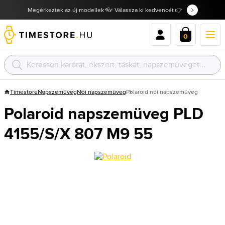
Megérkeztek az új modellek 👓 Válassza ki kedvencét 👉
0
Timestore
Napszemüveg
Női napszemüveg
Polaroid női napszemüveg
Polaroid napszemüveg PLD
4155/S/X 807 M9 55