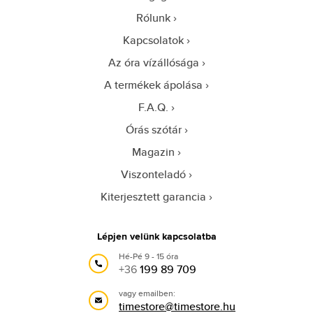
Rólunk
Kapcsolatok
Az óra vízállósága
A termékek ápolása
F.A.Q.
Órás szótár
Magazin
Viszonteladó
Kiterjesztett garancia
Lépjen velünk kapcsolatba
Hé-Pé 9 - 15 óra
+36
199 89 709
vagy emailben:
timestore@timestore.hu