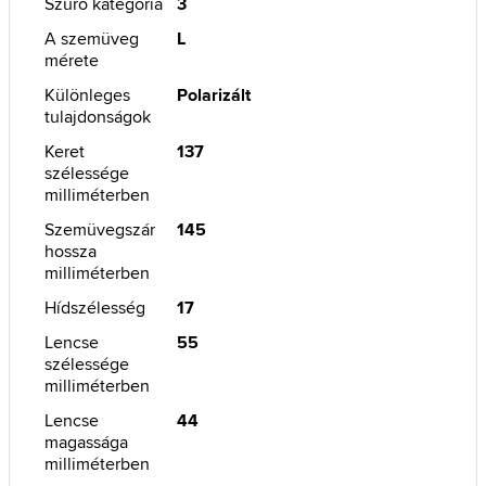
Szűrő kategória
3
A szemüveg
L
mérete
Különleges
Polarizált
tulajdonságok
Keret
137
szélessége
milliméterben
Szemüvegszár
145
hossza
milliméterben
Hídszélesség
17
Lencse
55
szélessége
milliméterben
Lencse
44
magassága
milliméterben