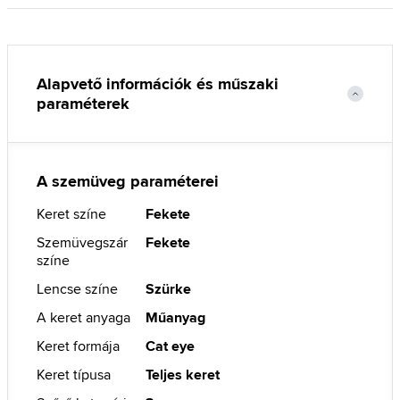
Alapvető információk és műszaki
paraméterek
A szemüveg paraméterei
Keret színe
Fekete
Szemüvegszár
Fekete
színe
Lencse színe
Szürke
A keret anyaga
Műanyag
Keret formája
Cat eye
Keret típusa
Teljes keret