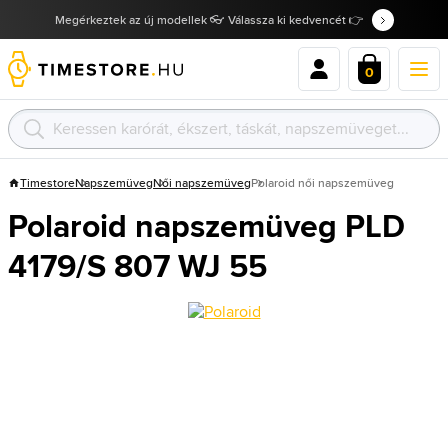
Megérkeztek az új modellek 👓 Válassza ki kedvencét 👉
0
Timestore
Napszemüveg
Női napszemüveg
Polaroid női napszemüveg
Polaroid napszemüveg PLD
4179/S 807 WJ 55