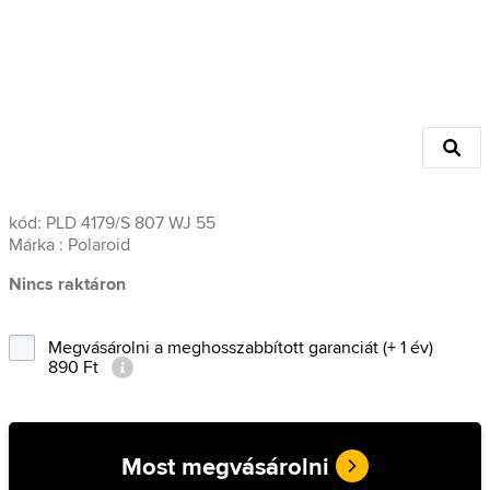
kód:
PLD 4179/S 807 WJ 55
Márka :
Polaroid
Nincs raktáron
Megvásárolni a meghosszabbított garanciát (+ 1 év)
890 Ft
Most megvásárolni