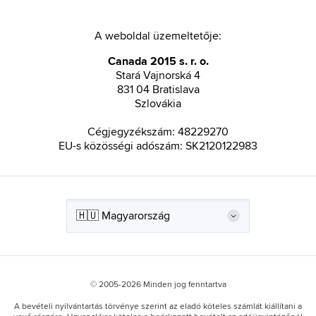
A weboldal üzemeltetője:
Canada 2015 s. r. o.
Stará Vajnorská 4
831 04 Bratislava
Szlovákia
Cégjegyzékszám: 48229270
EU-s közösségi adószám: SK2120122983
© 2005-2026 Minden jog fenntartva
A bevételi nyilvántartás törvénye szerint az eladó köteles számlát kiállítani a