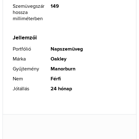
Szemüvegszár
149
hossza
milliméterben
Jellemzői
Portfólió
Napszemüveg
Márka
Oakley
Gyűjtemény
Manorburn
Nem
Férfi
Jótállás
24 hónap