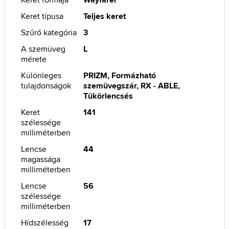
Keret típusa
Teljes keret
Szűrő kategória
3
A szemüveg
L
mérete
Különleges
PRIZM, Formázható
tulajdonságok
szemüvegszár, RX - ABLE,
Tükörlencsés
Keret
141
szélessége
milliméterben
Lencse
44
magassága
milliméterben
Lencse
56
szélessége
milliméterben
Hídszélesség
17