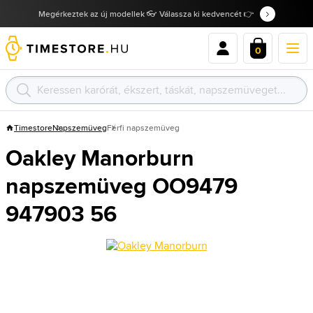
Megérkeztek az új modellek 👓 Válassza ki kedvencét 👉
0
Timestore
Napszemüveg
Férfi napszemüveg
Oakley Manorburn
napszemüveg OO9479
947903 56