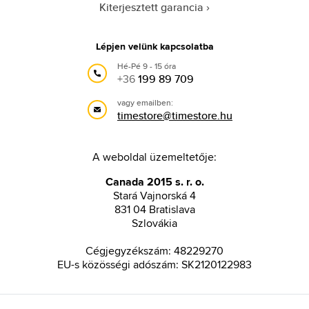
Kiterjesztett garancia
Lépjen velünk kapcsolatba
Hé-Pé 9 - 15 óra
+36
199 89 709
vagy emailben:
timestore@timestore.hu
A weboldal üzemeltetője:
Canada 2015 s. r. o.
Stará Vajnorská 4
831 04 Bratislava
Szlovákia
Cégjegyzékszám: 48229270
EU-s közösségi adószám: SK2120122983