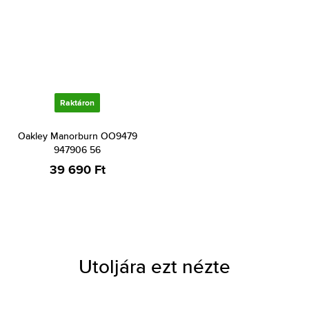
Raktáron
Oakley Manorburn OO9479
947906 56
39 690 Ft
Utoljára ezt nézte