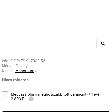
kód:
OO9479 947903 56
Márka :
Oakley
Kiadás:
Manorburn
Nincs raktáron
Megvásárolni a meghosszabbított garanciát (+ 1 év)
2 890 Ft