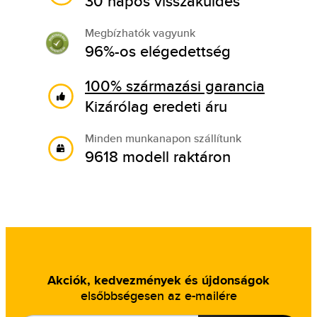
30 napos visszaküldés
Megbízhatók vagyunk
96%-os elégedettség
100% származási garancia
Kizárólag eredeti áru
Minden munkanapon szállítunk
9618 modell raktáron
Akciók, kedvezmények és újdonságok
elsőbbségesen az e-mailére