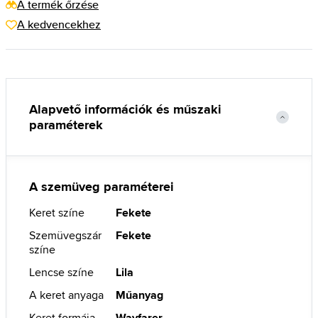
A termék őrzése
A kedvencekhez
Alapvető információk és műszaki
paraméterek
A szemüveg paraméterei
Keret színe
Fekete
Szemüvegszár
Fekete
színe
Lencse színe
Lila
A keret anyaga
Műanyag
Keret formája
Wayfarer