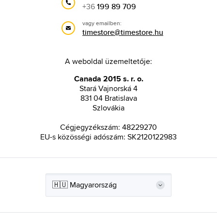
+36
199 89 709
vagy emailben:
timestore@timestore.hu
A weboldal üzemeltetője:
Canada 2015 s. r. o.
Stará Vajnorská 4
831 04 Bratislava
Szlovákia
Cégjegyzékszám: 48229270
EU-s közösségi adószám: SK2120122983