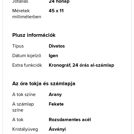
Jótállás
24 hónap
Méretek
45 x 11
milliméterben
Plusz információk
Típus
Divatos
Dátum kijelző
Igen
Extra funkciók
Kronográf, 24 órás al-számlap
Az óra tokja és számlapja
A tok színe
Arany
A számlap
Fekete
színe
A tok
Rozsdamentes acél
Kristályüveg
Ásványi