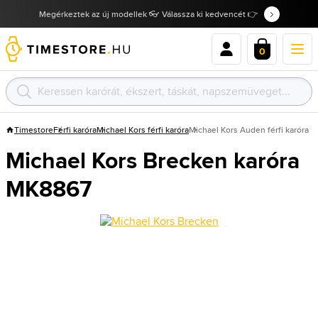
Megérkeztek az új modellek 👓 Válassza ki kedvencét 👉
0
Timestore
Férfi karóra
Michael Kors férfi karóra
Michael Kors Auden férfi karóra
Michael Kors Brecken karóra
MK8867