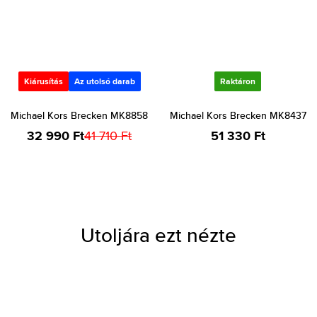
Kiárusítás
Az utolsó darab
Raktáron
Michael Kors Brecken MK8858
Michael Kors Brecken MK8437
32 990 Ft
41 710 Ft
51 330 Ft
Utoljára ezt nézte