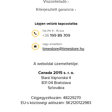
Viszonteladó
Kiterjesztett garancia
Lépjen velünk kapcsolatba
Hé-Pé 9 - 15 óra
+36
199 89 709
vagy emailben:
timestore@timestore.hu
A weboldal üzemeltetője:
Canada 2015 s. r. o.
Stará Vajnorská 4
831 04 Bratislava
Szlovákia
Cégjegyzékszám: 48229270
EU-s közösségi adószám: SK2120122983