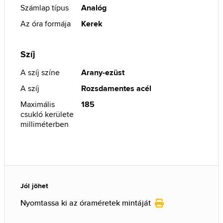
Számlap típus
Analóg
Az óra formája
Kerek
Szíj
A szíj színe
Arany-ezüst
A szíj
Rozsdamentes acél
Maximális
185
csukló kerülete
milliméterben
Jól jöhet
Nyomtassa ki az óraméretek mintáját