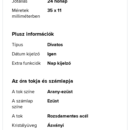
Jótállás
24 hónap
Méretek
35 x 11
milliméterben
Plusz információk
Típus
Divatos
Dátum kijelző
Igen
Extra funkciók
Nap kijelző
Az óra tokja és számlapja
A tok színe
Arany-ezüst
A számlap
Ezüst
színe
A tok
Rozsdamentes acél
Kristályüveg
Ásványi