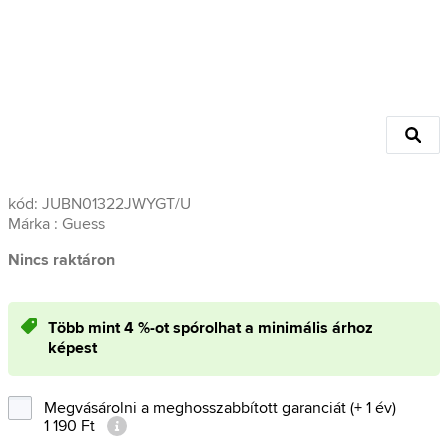
kód:
JUBN01322JWYGT/U
Márka :
Guess
Nincs raktáron
Több mint 4 %-ot spórolhat a minimális árhoz
képest
Megvásárolni a meghosszabbított garanciát (+ 1 év)
1 190 Ft