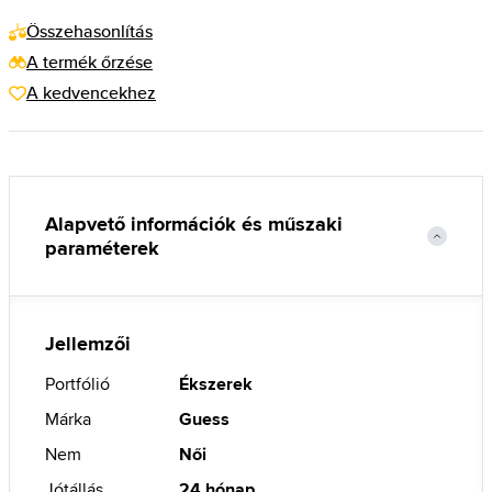
Összehasonlítás
A termék őrzése
A kedvencekhez
Alapvető információk és műszaki
paraméterek
Jellemzői
Portfólió
Ékszerek
Márka
Guess
Nem
Női
Jótállás
24 hónap