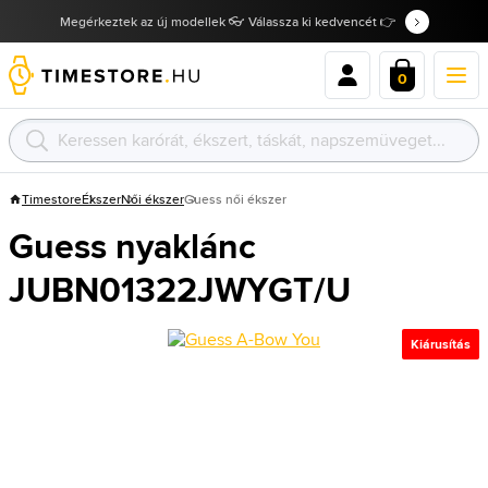
Megérkeztek az új modellek 👓 Válassza ki kedvencét 👉
0
Timestore
Ékszer
Női ékszer
Guess női ékszer
Guess nyaklánc
JUBN01322JWYGT/U
Kiárusítás