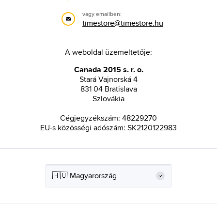
vagy emailben:
timestore@timestore.hu
A weboldal üzemeltetője:
Canada 2015 s. r. o.
Stará Vajnorská 4
831 04 Bratislava
Szlovákia
Cégjegyzékszám: 48229270
EU-s közösségi adószám: SK2120122983