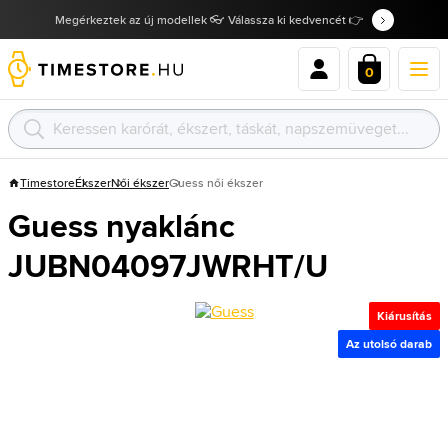
Megérkeztek az új modellek 👓 Válassza ki kedvencét 👉
0
Timestore
Ékszer
Női ékszer
Guess női ékszer
Guess nyaklánc
JUBN04097JWRHT/U
Kiárusítás
Az utolsó darab