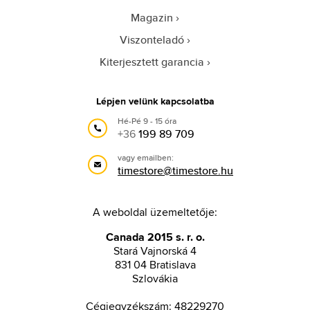
Magazin
Viszonteladó
Kiterjesztett garancia
Lépjen velünk kapcsolatba
Hé-Pé 9 - 15 óra
+36
199 89 709
vagy emailben:
timestore@timestore.hu
A weboldal üzemeltetője:
Canada 2015 s. r. o.
Stará Vajnorská 4
831 04 Bratislava
Szlovákia
Cégjegyzékszám: 48229270