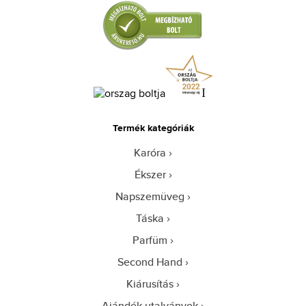
Termék kategóriák
Karóra
Ékszer
Napszemüveg
Táska
Parfüm
Second Hand
Kiárusítás
Ajándék utalványok