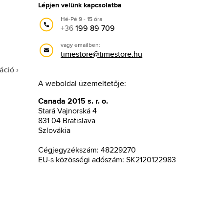
Lépjen velünk kapcsolatba
Hé-Pé 9 - 15 óra
+36
199 89 709
vagy emailben:
timestore@timestore.hu
áció
A weboldal üzemeltetője:
Canada 2015 s. r. o.
Stará Vajnorská 4
831 04 Bratislava
Szlovákia
Cégjegyzékszám: 48229270
EU-s közösségi adószám: SK2120122983