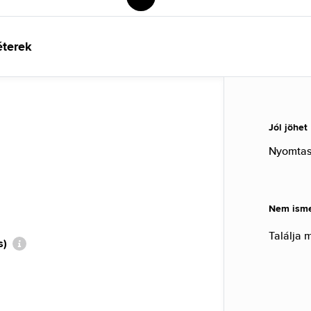
éterek
Jól jöhet
Nyomtass
Nem ismer
Találja 
s)