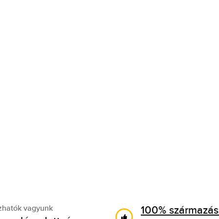
100% származási
zhatók vagyunk