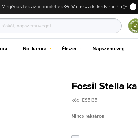
Megérkeztek az új modellek 👓 Válassza ki kedvencét 👉
róra
Női karóra
Ékszer
Napszemüveg
Fossil Stella k
kód:
ES5135
Nincs raktáron