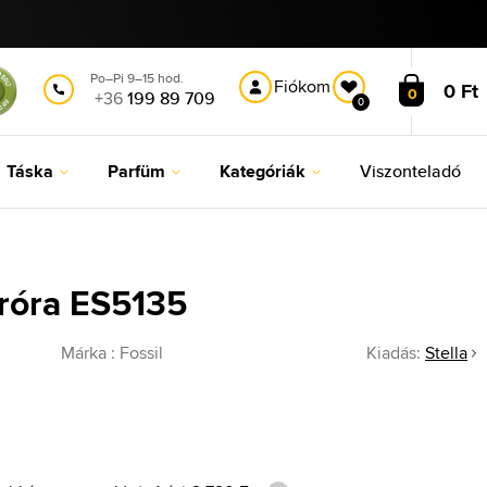
Po–Pi 9–15 hod.
Fiókom
0 Ft
0
+36
199 89 709
0
Táska
Parfüm
Kategóriák
Viszonteladó
aróra ES5135
Márka :
Fossil
Kiadás:
Stella