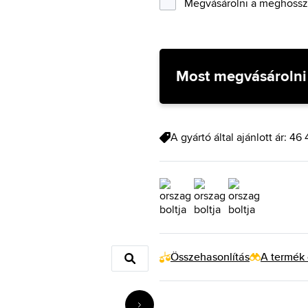
Megvásárolni a meghosszab
Most megvásárolni
A gyártó által ajánlott ár: 46
Összehasonlítás
A termék 