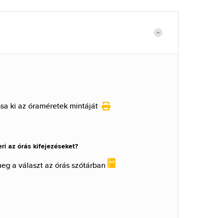
a ki az óraméretek mintáját
i az órás kifejezéseket?
meg a választ az órás szótárban