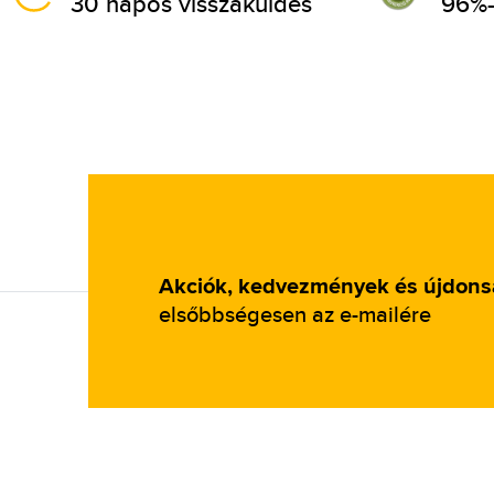
30 napos visszaküldés
96%-
Akciók, kedvezmények és újdon
elsőbbségesen az e-mailére