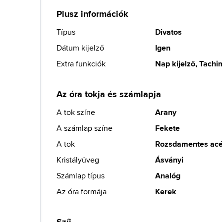
Plusz információk
Típus
Divatos
Dátum kijelző
Igen
Extra funkciók
Nap kijelző, Tachi
Az óra tokja és számlapja
A tok színe
Arany
A számlap színe
Fekete
A tok
Rozsdamentes acé
Kristályüveg
Ásványi
Számlap típus
Analóg
Az óra formája
Kerek