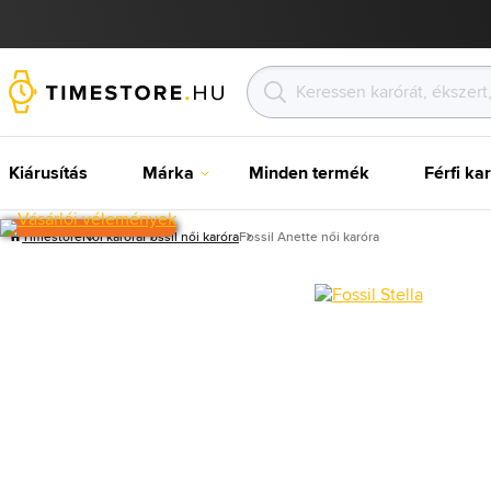
Kiárusítás
Márka
Minden termék
Férfi ka
Timestore
Női karóra
Fossil női karóra
Fossil Anette női karóra