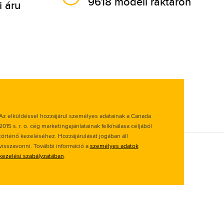
9618 modell raktáron
i áru
Az elküldéssel hozzájárul személyes adatainak a Canada
2015 s. r. o. cég marketingajánlatainak felkínálasa céljából
történő kezeléséhez. Hozzájárulását jogában áll
visszavonni. További információ a
személyes adatok
kezelési szabályzatában
.