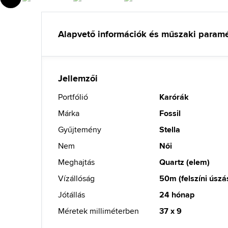
Alapvető információk és műszaki param
Jellemzői
Portfólió
Karórák
Márka
Fossil
Gyűjtemény
Stella
Nem
Női
Meghajtás
Quartz (elem)
Vízállóság
50m (felszíni úszá
Jótállás
24 hónap
Méretek milliméterben
37 x 9