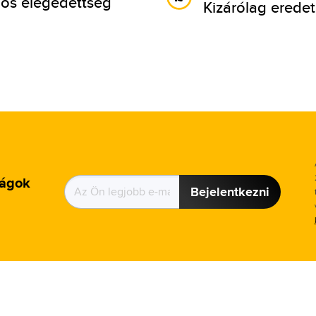
os elégedettség
Kizárólag eredet
ságok
Bejelentkezni