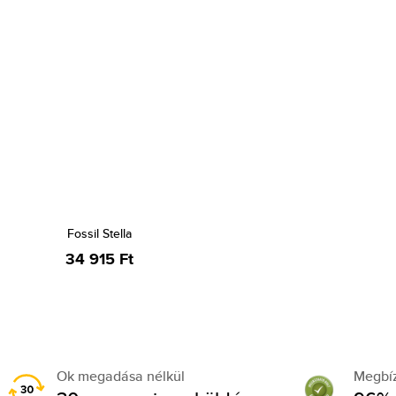
Fossil Stella
34 915 Ft
Ok megadása nélkül
Megbí