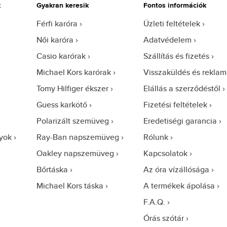
k
Gyakran keresik
Fontos információk
Férfi karóra
Üzleti feltételek
Női karóra
Adatvédelem
Casio karórak
Szállítás és fizetés
Michael Kors karórak
Visszaküldés és reklam
Tomy Hilfiger ékszer
Elállás a szerződéstől
Guess karkötő
Fizetési feltételek
Polarizált szemüveg
Eredetiségi garancia
yok
Ray-Ban napszemüveg
Rólunk
Oakley napszemüveg
Kapcsolatok
Bőrtáska
Az óra vízállósága
Michael Kors táska
A termékek ápolása
F.A.Q.
Órás szótár