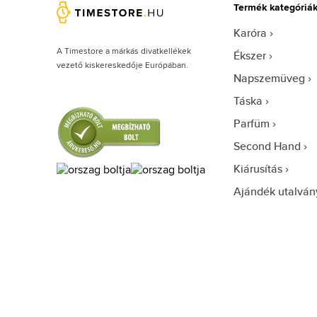
Termék kategóriá
Karóra
A Timestore a márkás divatkellékek
Ékszer
vezető kiskereskedője Európában.
Napszemüveg
Táska
Parfüm
Second Hand
Kiárusítás
Ajándék utalván