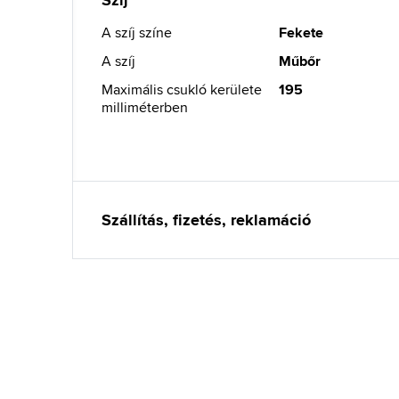
Szíj
A szíj színe
Fekete
A szíj
Műbőr
Maximális csukló kerülete
195
milliméterben
Szállítás, fizetés, reklamáció