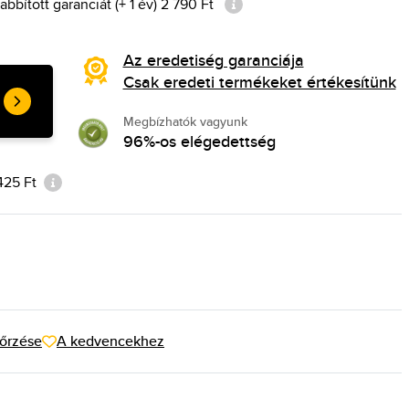
bított garanciát (+ 1 év) 2 790 Ft
Az eredetiség garanciája
Csak eredeti termékeket értékesítünk
Megbízhatók vagyunk
96%-os elégedettség
 425 Ft
őrzése
A kedvencekhez