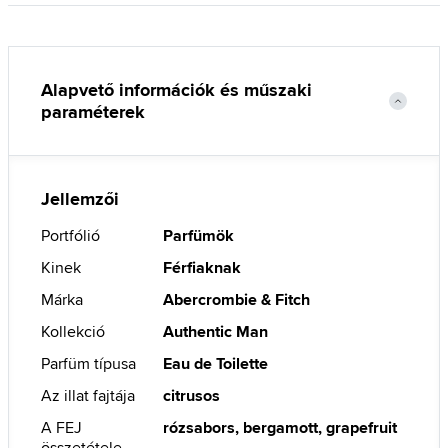
Alapvető információk és műszaki
paraméterek
Jellemzői
Portfólió
Parfümök
Kinek
Férfiaknak
Márka
Abercrombie & Fitch
Kollekció
Authentic Man
Parfüm típusa
Eau de Toilette
Az illat fajtája
citrusos
A FEJ
rózsabors, bergamott, grapefruit
összetétele