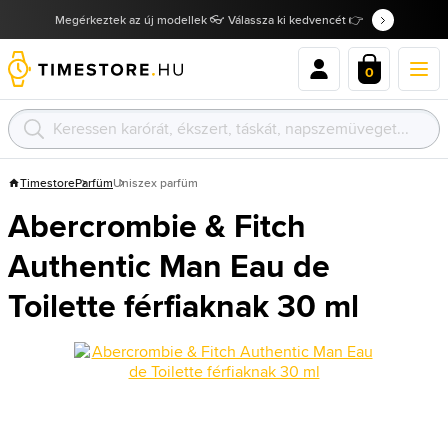
Megérkeztek az új modellek 👓 Válassza ki kedvencét 👉
0
Timestore
Parfüm
Uniszex parfüm
Abercrombie & Fitch
Authentic Man Eau de
Toilette férfiaknak 30 ml