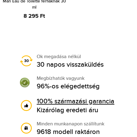
Man Eau de Toilette férfiaknak 30
ml
8 295 Ft
Ok megadása nélkül
30 napos visszaküldés
Megbízhatók vagyunk
96%-os elégedettség
100% származási garancia
Kizárólag eredeti áru
Minden munkanapon szállítunk
9618 modell raktáron