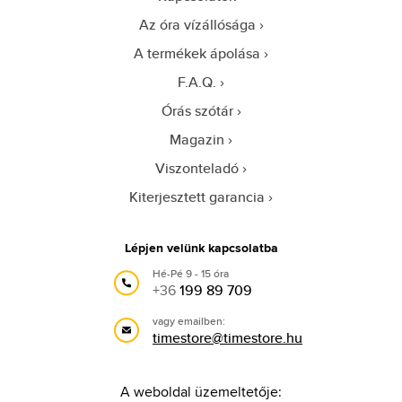
Az óra vízállósága
A termékek ápolása
F.A.Q.
Órás szótár
Magazin
Viszonteladó
Kiterjesztett garancia
Lépjen velünk kapcsolatba
Hé-Pé 9 - 15 óra
+36
199 89 709
vagy emailben:
timestore@timestore.hu
A weboldal üzemeltetője: