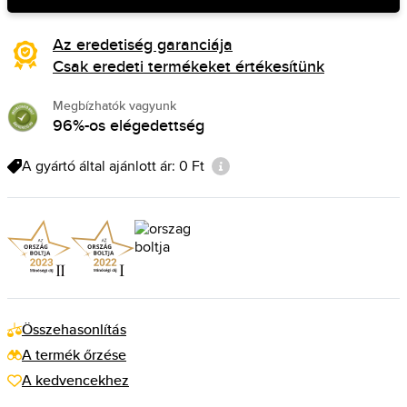
Az eredetiség garanciája
Csak eredeti termékeket értékesítünk
Megbízhatók vagyunk
96%-os elégedettség
A gyártó által ajánlott ár: 0 Ft
Összehasonlítás
A termék őrzése
A kedvencekhez