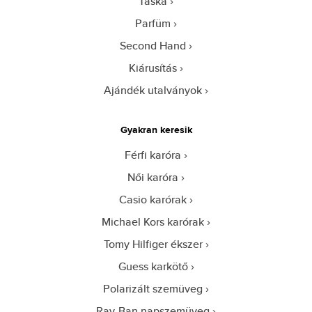
Táska
Parfüm
Second Hand
Kiárusítás
Ajándék utalványok
Gyakran keresik
Férfi karóra
Női karóra
Casio karórak
Michael Kors karórak
Tomy Hilfiger ékszer
Guess karkötő
Polarizált szemüveg
Ray-Ban napszemüveg