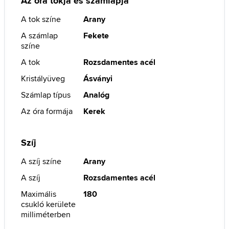
Az óra tokja és számlapja
A tok színe
Arany
A számlap
Fekete
színe
A tok
Rozsdamentes acél
Kristályüveg
Ásványi
Számlap típus
Analóg
Az óra formája
Kerek
Szíj
A szíj színe
Arany
A szíj
Rozsdamentes acél
Maximális
180
csukló kerülete
milliméterben