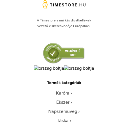
A Timestore a márkás divatkellékek
vezető kiskereskedője Európában.
Termék kategóriák
Karóra
Ékszer
Napszemüveg
Táska