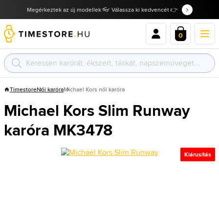
Megérkeztek az új modellek 👓 Válassza ki kedvencét 👉
0
Timestore
Női karóra
Michael Kors női karóra
Michael Kors Slim Runway
karóra MK3478
Kiárusítás