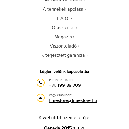
A termékek ápolása
F.A.Q.
Órás szótár
Magazin
Viszonteladó
Kiterjesztett garancia
Lépjen velünk kapcsolatba
Hé-Pé 9 - 15 óra
+36
199 89 709
vagy emailben:
timestore@timestore.hu
A weboldal üzemeltetője:
Canada 2015 s. r. o.