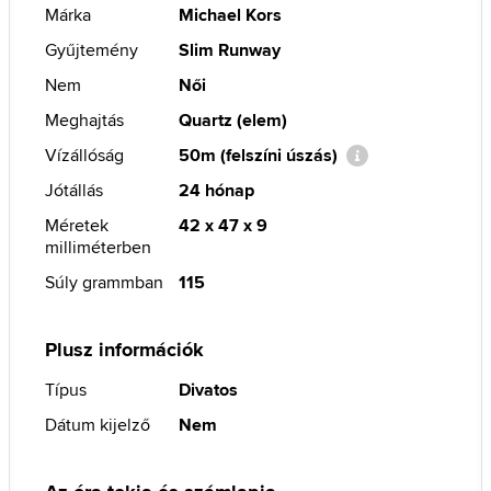
Márka
Michael Kors
Gyűjtemény
Slim Runway
Nem
Női
Meghajtás
Quartz (elem)
Vízállóság
50m (felszíni úszás)
Jótállás
24 hónap
Méretek
42 x 47 x 9
milliméterben
Súly grammban
115
Plusz információk
Típus
Divatos
Dátum kijelző
Nem