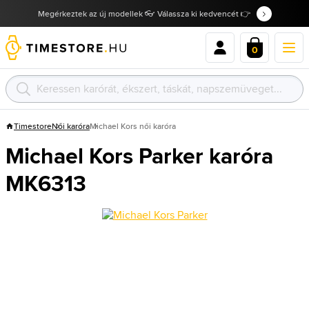
Megérkeztek az új modellek 👓 Válassza ki kedvencét 👉
0
Timestore
Női karóra
Michael Kors női karóra
Michael Kors Parker karóra
MK6313