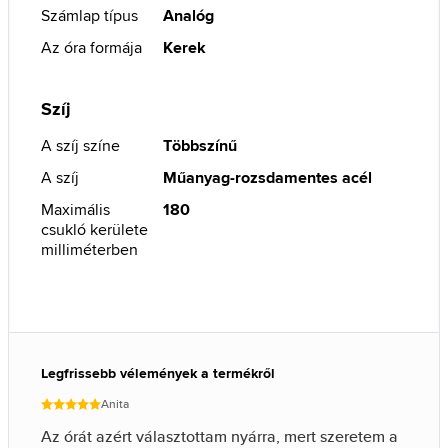
Számlap típus
Analóg
Az óra formája
Kerek
Szíj
A szíj színe
Többszínű
A szíj
Műanyag-rozsdamentes acél
Maximális
180
csukló kerülete
milliméterben
Legfrissebb vélemények a termékről
Anita
Az órát azért választottam nyárra, mert szeretem a