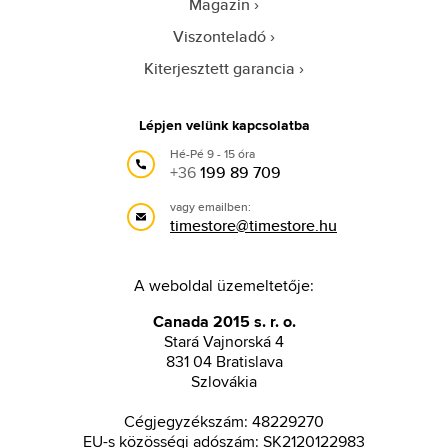
Magazin
Viszonteladó
Kiterjesztett garancia
Lépjen velünk kapcsolatba
Hé-Pé 9 - 15 óra
+36
199 89 709
vagy emailben:
timestore@timestore.hu
A weboldal üzemeltetője:
Canada 2015 s. r. o.
Stará Vajnorská 4
831 04 Bratislava
Szlovákia
Cégjegyzékszám: 48229270
EU-s közösségi adószám: SK2120122983