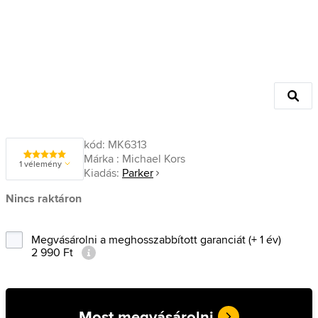
kód:
MK6313
Márka :
Michael Kors
1 vélemény
Kiadás:
Parker
Nincs raktáron
Megvásárolni a meghosszabbított garanciát (+ 1 év)
2 990 Ft
Most megvásárolni