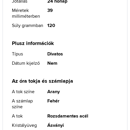
Jótállás
24 hónap
Méretek
39
milliméterben
Súly grammban
120
Plusz információk
Típus
Divatos
Dátum kijelző
Nem
Az óra tokja és számlapja
A tok színe
Arany
A számlap
Fehér
színe
A tok
Rozsdamentes acél
Kristályüveg
Ásványi