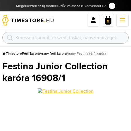
Megérkeztek az új modellek 👓 Válassza ki kedvencét 👉
0
Timestore
Férfi karóra
Arany férfi karóra
Arany Festina férfi karóra
Festina Junior Collection
karóra 16908/1