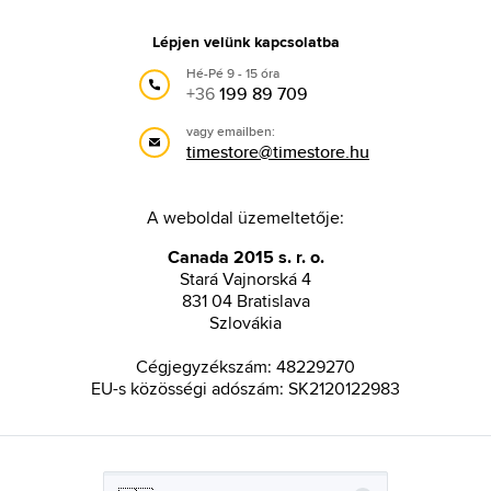
Lépjen velünk kapcsolatba
Hé-Pé 9 - 15 óra
+36
199 89 709
vagy emailben:
timestore@timestore.hu
A weboldal üzemeltetője:
Canada 2015 s. r. o.
Stará Vajnorská 4
831 04 Bratislava
Szlovákia
Cégjegyzékszám: 48229270
EU-s közösségi adószám: SK2120122983