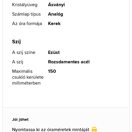
Kristályüveg
Ásványi
Számlap típus
Analóg
Az óra formája
Kerek
Szíj
A szíj színe
Ezüst
A szíj
Rozsdamentes acél
Maximális
150
csukló kerülete
milliméterben
Jól jöhet
Nyomtassa ki az óraméretek mintáját