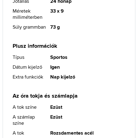
Jótállás
24 hónap
Méretek
33 x 9
milliméterben
Súly grammban
73 g
Plusz információk
Típus
Sportos
Dátum kijelző
Igen
Extra funkciók
Nap kijelző
Az óra tokja és számlapja
A tok színe
Ezüst
A számlap
Ezüst
színe
A tok
Rozsdamentes acél