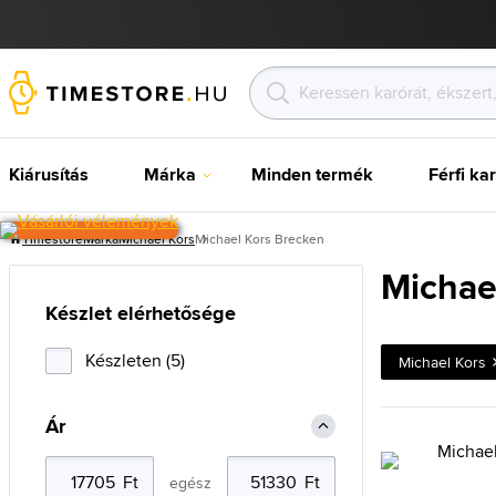
Kiárusítás
Márka
Minden termék
Férfi ka
Timestore
Márka
Michael Kors
Michael Kors Brecken
Michae
Készlet elérhetősége
Készleten (5)
Michael Kors
Ár
egész