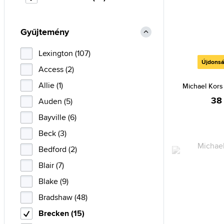
Gyűjtemény
Lexington (107)
Újdons
Access (2)
Allie (1)
Michael Kor
38
Auden (5)
Bayville (6)
Beck (3)
Bedford (2)
Blair (7)
Blake (9)
Bradshaw (48)
Brecken (15)