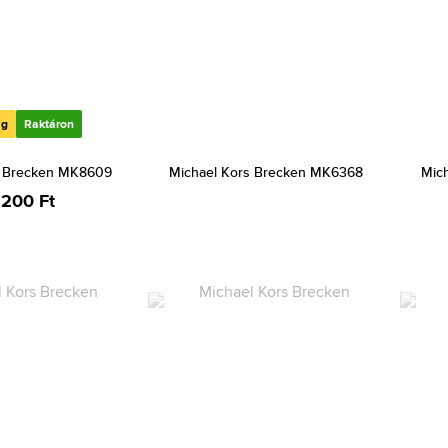
ág
Raktáron
s Brecken MK8609
Michael Kors Brecken MK6368
Mic
 200 Ft