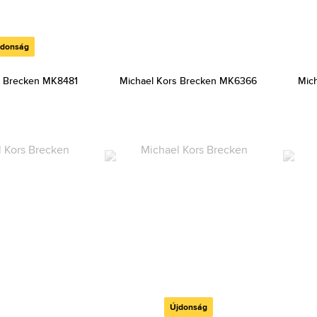
jdonság
s Brecken MK8481
Michael Kors Brecken MK6366
Mic
Újdonság