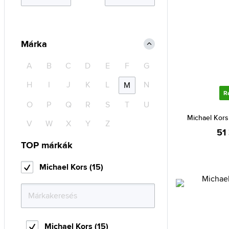
Márka
A
B
C
D
E
F
G
H
I
J
K
L
N
M
R
O
P
Q
R
S
T
U
Michael Kor
V
W
X
Y
Z
51
TOP márkák
Michael Kors (15)
Michael Kors (15)