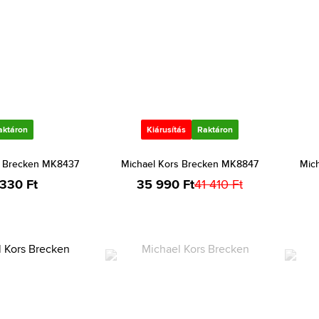
aktáron
Kiárusítás
Raktáron
s Brecken MK8437
Michael Kors Brecken MK8847
Mic
 330 Ft
35 990 Ft
41 410 Ft