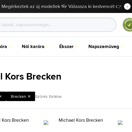
Megérkeztek az új modellek 👓 Válassza ki kedvencét 👉
róra
Női karóra
Ékszer
Napszemüveg
l Kors Brecken
Brecken
Szűrés törlése