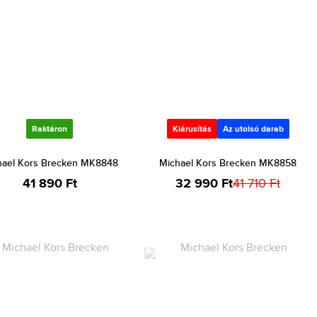
Raktáron
Kiárusítás
Az utolsó darab
hael Kors Brecken MK8848
Michael Kors Brecken MK8858
41 890 Ft
32 990 Ft
41 710 Ft