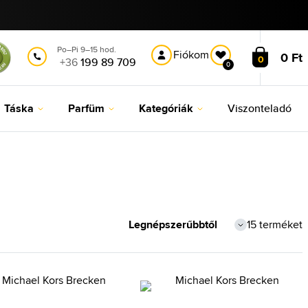
Po–Pi 9–15 hod.
Fiókom
0 Ft
0
+36
199 89 709
0
Táska
Parfüm
Kategóriák
Viszonteladó
15 terméket